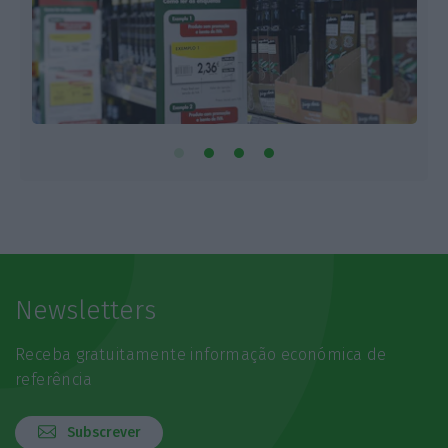
Newsletters
Receba gratuitamente informação económica de
referência
Subscrever