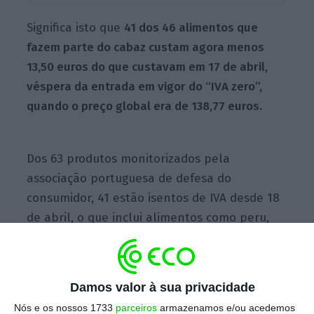
Significa isto que
41 dos 46 alimentos que
fazem parte do cabaz custam agora menos
13,50 euros do que custavam em 17 de abril,
véspera da entrada em vigor do “IVA zero”,
quando o preço global era de 138,77 euros.
Dos 63 produtos monitorizados pela
associação portuguesa de defesa do
consumidor, 41 estão isentos de IVA desde 18
de abril, o que inclui alimentos como peru,
frango, carapau, pescada, cebola, batata,
cenoura, banana, maçã, laranja, arroz,
esparguete, açúcar, leite, queijo ou manteiga.
Damos valor à sua privacidade
Nós e os nossos 1733
parceiros
armazenamos e/ou acedemos