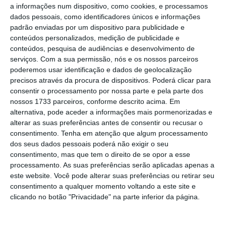
O peixe foi a categoria de alimentos que mais
a informações num dispositivo, como cookies, e processamos
beneficiou com a medida do Governo: de 34,87
dados pessoais, como identificadores únicos e informações
padrão enviadas por um dispositivo para publicidade e
euros passaram a custar 26,95 euros
, o que
conteúdos personalizados, medição de publicidade e
equivale a uma descida de 22,72% (ou seja,
conteúdos, pesquisa de audiências e desenvolvimento de
menos 7,92 euros). Seguem-se os congelados,
serviços.
Com a sua permissão, nós e os nossos parceiros
poderemos usar identificação e dados de geolocalização
cujo preço baixou 13,94% (menos 50
precisos através da procura de dispositivos. Poderá clicar para
cêntimos), custando agora 3,09 euros.
consentir o processamento por nossa parte e pela parte dos
nossos 1733 parceiros, conforme descrito acima. Em
alternativa, pode aceder a informações mais pormenorizadas e
Nos produtos de mercearia, o preço baixou
alterar as suas preferências antes de consentir ou recusar o
2,38 euros (-10,67%) desde a isenção do IVA,
consentimento.
Tenha em atenção que algum processamento
para 19,92 euros, enquanto os laticínios
dos seus dados pessoais poderá não exigir o seu
consentimento, mas que tem o direito de se opor a esse
tiveram uma redução de 9,88% (ou 1,39 euros)
processamento. As suas preferências serão aplicadas apenas a
e custam, atualmente, 12,70 euros. A queda
este website. Você pode alterar suas preferências ou retirar seu
do preço da carne foi de 3,80% até 6 de
consentimento a qualquer momento voltando a este site e
clicando no botão "Privacidade" na parte inferior da página.
setembro, tendo agora um peso de cerca de
39,33 euros na carteira dos portugueses. Por