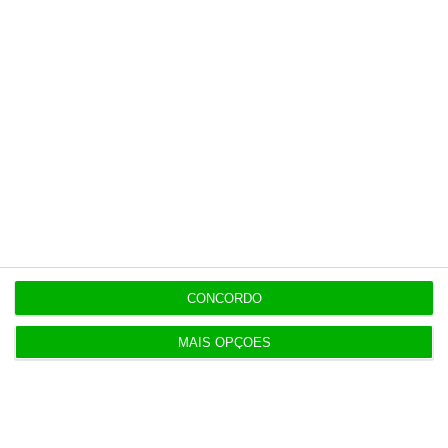
o ECO e os seus jornalistas. A nossa
contrapartida é o jornalismo
independente, rigoroso e credível.
Assine já
Veja todos os planos
CONCORDO
Últimas
MAIS OPÇÕES
15:17
Polícia espanhola já pede passaporte a viajantes
de Itália