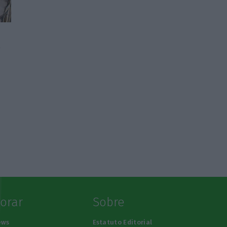
e
a
lorar
Sobre
ews
Estatuto Editorial