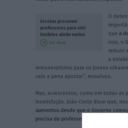
O deten
Escolas procuram
importâ
professores para 400
que
a d
horários ainda vazios
isso, o
Ler Mais
reduzir 
a estabi
remuneratórios para os jovens olhare
vale a pena apostar”, ressalvou.
Mas, acrescentou, como em todas as pr
insatisfação. João Costa disse que, n
aumentou desde que o Governo começou
precisa de professores.