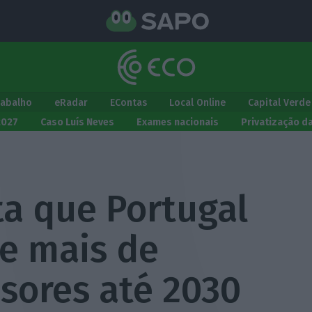
rabalho
eRadar
EContas
Local Online
Capital Verde
2027
Caso Luís Neves
Exames nacionais
Privatização d
ta que Portugal
de mais de
sores até 2030