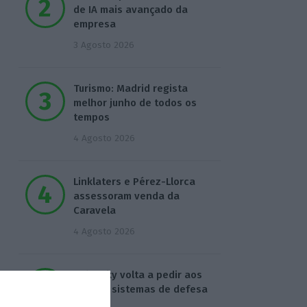
de IA mais avançado da
empresa
3 Agosto 2026
Turismo: Madrid regista
melhor junho de todos os
tempos
4 Agosto 2026
Linklaters e Pérez-Llorca
assessoram venda da
Caravela
4 Agosto 2026
Zelensky volta a pedir aos
aliados sistemas de defesa