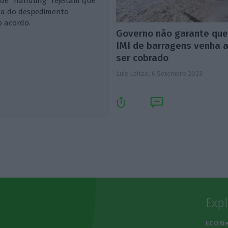
de "handling" rejeitam que
a a do despedimento
o acordo.
Governo não garante qu
IMI de barragens venha 
ser cobrado
Luís Leitão,
6 Setembro 2023
Exp
e
ECO N