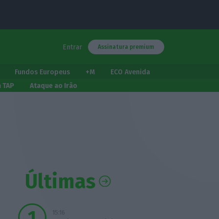
Entrar
Assinatura premium
Fundos Europeus
+M
ECO Avenida
a TAP
Ataque ao Irão
Últimas
15:16