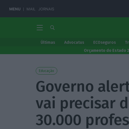
MENU
MAIL
JORNAIS
Últimas
Advocatus
ECOseguros
T
Orçamento do Estado 
Educação
Governo aler
vai precisar 
30.000 profes