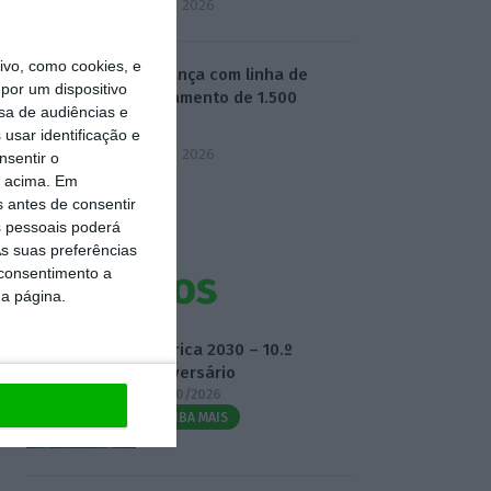
5 Agosto 2026
vo, como cookies, e
BPF avança com linha de
por um dispositivo
financiamento de 1.500
sa de audiências e
milhões
usar identificação e
5 Agosto 2026
nsentir o
o acima. Em
s antes de consentir
 pessoais poderá
s suas preferências
Eventos
 consentimento a
da página.
Fábrica 2030 – 10.º
Aniversário
14/10/2026
SAIBA MAIS