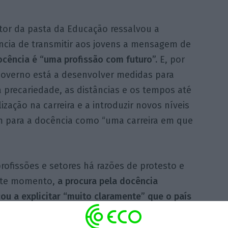
tor da pasta da Educação ressalvou a
ncia de transmitir aos jovens a mensagem de
ocência é “uma profissão com futuro”.
E, por
 Governo está a desenvolver medidas para
a precariedade, as distâncias e os tempos até
lização na carreira e a introduzir novos níveis
m para a docência como “uma carreira em que
ofissões e setores há razões de protesto e
este momento,
a procura pela docência
 a explicitar “muito claramente” que o país