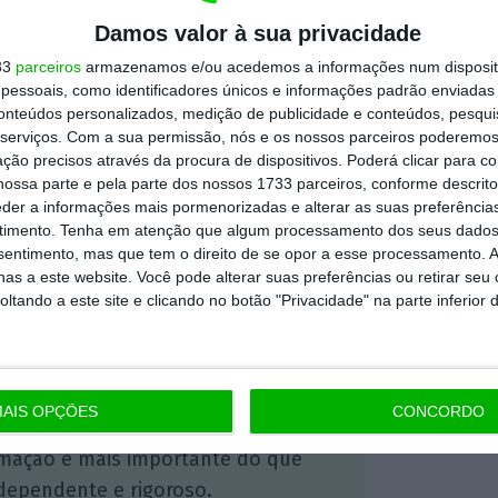
s de formação de professores, nos cursos de
Damos valor à sua privacidade
res de educação e nos mestrados em ensino
33
parceiros
armazenamos e/ou acedemos a informações num dispositi
essoais, como identificadores únicos e informações padrão enviadas 
a última década”,
salientou. Motivo pelo
conteúdos personalizados, medição de publicidade e conteúdos, pesqui
ora a trabalhar com o Ministério da Ciência,
serviços.
Com a sua permissão, nós e os nossos parceiros poderemos 
ção precisos através da procura de dispositivos. Poderá clicar para co
orçar a capacidade formativa das
ossa parte e pela parte dos nossos 1733 parceiros, conforme descrit
eder a informações mais pormenorizadas e alterar as suas preferência
timento.
Tenha em atenção que algum processamento dos seus dados
nsentimento, mas que tem o direito de se opor a esse processamento. A
as a este website. Você pode alterar suas preferências ou retirar seu
https://eco.sapo.pt/2023/09/06/governo-alerta-que-portugal-vai-precisar-de-mais-de-30-000-professores-ate-2030/
Copiar
tando a este site e clicando no botão "Privacidade" na parte inferior 
 ECO Premium
AIS OPÇÕES
CONCORDO
mação é mais importante do que
dependente e rigoroso.