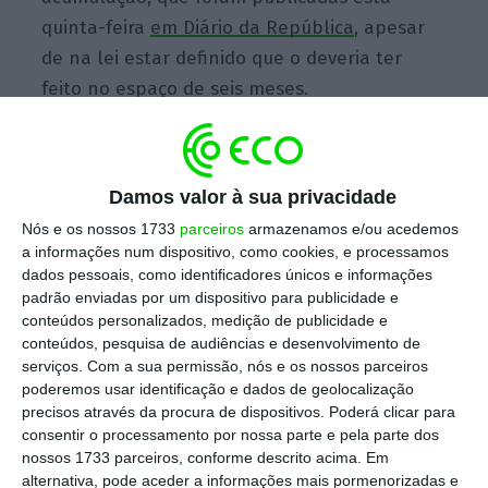
quinta-feira
em Diário da República
, apesar
de na lei estar definido que o deveria ter
feito no espaço de seis meses.
Escolha o ECO como fonte
›
Escolher
preferida no Google
Damos valor à sua privacidade
Nós e os nossos 1733
parceiros
armazenamos e/ou acedemos
Na portaria, que é aplicada a incapacidade
a informações num dispositivo, como cookies, e processamos
dados pessoais, como identificadores únicos e informações
resultante de acidente de trabalho ou
padrão enviadas por um dispositivo para publicidade e
doença profissional no âmbito da
conteúdos personalizados, medição de publicidade e
Administração Pública, é então definido que
conteúdos, pesquisa de audiências e desenvolvimento de
serviços.
Com a sua permissão, nós e os nossos parceiros
“a pensão por incapacidade permanente igual
poderemos usar identificação e dados de geolocalização
ou superior a 30% é acumulável na totalidade
precisos através da procura de dispositivos. Poderá clicar para
com pensão de aposentação
do regime de
consentir o processamento por nossa parte e pela parte dos
nossos 1733 parceiros, conforme descrito acima. Em
proteção social convergente e pensão de
alternativa, pode aceder a informações mais pormenorizadas e