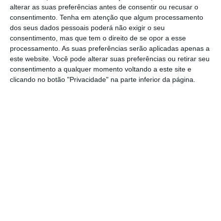
invalidez e de velhice do regime geral de
alterar as suas preferências antes de consentir ou recusar o
Segurança Social”.
consentimento.
Tenha em atenção que algum processamento
dos seus dados pessoais poderá não exigir o seu
consentimento, mas que tem o direito de se opor a esse
processamento. As suas preferências serão aplicadas apenas a
Além disso, “
a pensão por morte é acumulável
este website. Você pode alterar suas preferências ou retirar seu
com a pensão de sobrevivência
do regime de
consentimento a qualquer momento voltando a este site e
clicando no botão "Privacidade" na parte inferior da página.
proteção social convergente e do regime
geral de Segurança Social, nos termos
previstos na lei”, lê-se na portaria.
Esta portaria “produz efeitos na data de
produção de efeitos da Lei n.º 19/2021, de 8
de abril”, sendo que esta
lei apesar de ter
entrado em vigor no dia seguinte à sua
publicação, a produção de efeitos foi
condicionada ao Orçamento do Estado
subsequente, ou seja, o OE de 2022, que