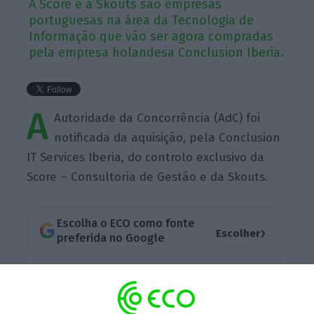
A Score e a Skouts são empresas
portuguesas na área da Tecnologia de
Informação que vão ser agora compradas
pela empresa holandesa Conclusion Iberia.
A
Autoridade da Concorrência (AdC) foi
notificada da aquisição, pela Conclusion
IT Services Iberia, do controlo exclusivo da
Score – Consultoria de Gestão e da Skouts.
Escolha o ECO como fonte
›
Escolher
preferida no Google
“A
Autoridade da Concorrência recebeu, em 28
de setembro de 2023, a notificação prévia de