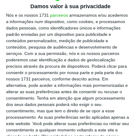
uma operação de concentração de empresas”
Damos valor à sua privacidade
que “consiste na aquisição, pela Conclusion IT
Nós e os nossos 1731
parceiros
armazenamos e/ou acedemos
Services Iberia, Unipessoal, Lda. (“Conclusion
a informações num dispositivo, como cookies, e processamos
dados pessoais, como identificadores únicos e informações
Iberia”), do controlo exclusivo sobre a Score –
padrão enviadas por um dispositivo para publicidade e
Consultoria de Gestão, Lda. (“Score”) e da
conteúdos personalizados, medição de publicidade e
Skouts
, Lda. (“Skouts”)”, lê-se na informação
conteúdos, pesquisa de audiências e desenvolvimento de
serviços.
Com a sua permissão, nós e os nossos parceiros
divulgada esta terça-feira pela AdC.
poderemos usar identificação e dados de geolocalização
precisos através da procura de dispositivos. Poderá clicar para
consentir o processamento por nossa parte e pela parte dos
A Conclusion Iberia é uma empresa-veículo
nossos 1731 parceiros, conforme descrito acima. Em
criada especificamente para efeitos da
alternativa, pode aceder a informações mais pormenorizadas e
alterar as suas preferências antes de consentir ou recusar o
referida operação pela Conclusion Group B.V.,
consentimento.
Tenha em atenção que algum processamento
que presta serviços de transformação de
dos seus dados pessoais poderá não exigir o seu
negócios e de tecnologias de informação. O
consentimento, mas que tem o direito de se opor a esse
processamento. As suas preferências serão aplicadas apenas a
Conclusion Group é controlado pela NPM
este website. Você pode alterar suas preferências ou retirar seu
Capital N.V., uma empresa de investimento
consentimento a qualquer momento voltando a este site e