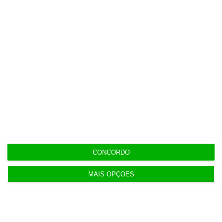
8:11
Hoje nas notícias: discriminação salarial, ferrovia
e PS
8:00
Geely quer liderar a próxima geração da
mobilidade
7:07
Exército com 16,5 milhões para compra de veículos
CONCORDO
MAIS OPÇÕES