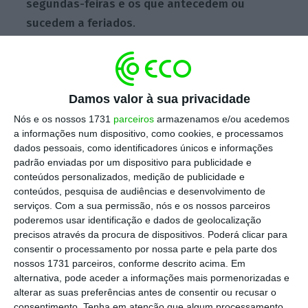
segundas-feiras e os que antecedem ou
sucedem a feriados
.
Escolha o ECO como fonte
›
Escolher
preferida no Google
Damos valor à sua privacidade
Nós e os nossos 1731
parceiros
armazenamos e/ou acedemos
Espanha segue Portugal e estuda autodeclarações
a informações num dispositivo, como cookies, e processamos
de doença
dados pessoais, como identificadores únicos e informações
padrão enviadas por um dispositivo para publicidade e
Ler Mais
conteúdos personalizados, medição de publicidade e
conteúdos, pesquisa de audiências e desenvolvimento de
serviços.
Com a sua permissão, nós e os nossos parceiros
Na última semana de 2023 e na primeira
poderemos usar identificação e dados de geolocalização
deste ano surgiram denúncias tanto de
precisos através da procura de dispositivos. Poderá clicar para
empregadores do setor privado como de
consentir o processamento por nossa parte e pela parte dos
nossos 1731 parceiros, conforme descrito acima. Em
constrangimentos em alguns serviços
alternativa, pode aceder a informações mais pormenorizadas e
públicos.
Das mais de 300 mil “autobaixas”
alterar as suas preferências antes de consentir ou recusar o
emitidas nos últimos quase nove meses,
consentimento.
Tenha em atenção que algum processamento