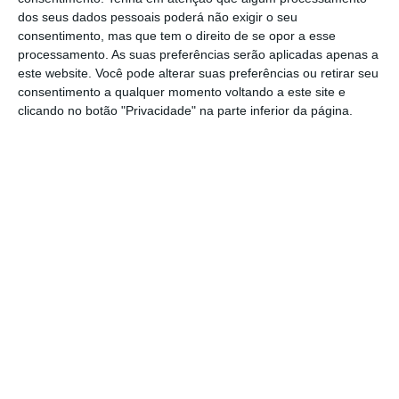
dos seus dados pessoais poderá não exigir o seu
54.606 foram ativadas em dezembro
, com o
consentimento, mas que tem o direito de se opor a esse
dia 27 — uma quarta-feira, logo a seguir ao
processamento. As suas preferências serão aplicadas apenas a
Natal e à tolerância de ponto concedida pelo
este website. Você pode alterar suas preferências ou retirar seu
consentimento a qualquer momento voltando a este site e
Governo aos funcionários públicos — a
clicando no botão "Privacidade" na parte inferior da página.
registar o maior número de emissões. O
recorde máximo diário foi atingido,
precisamente, na quarta-feira seguinte, dia 3
de janeiro (5.907).
Embora os números relativos ao último mês
do ano (nestas semanas em concreto)
coincidam com o pico da gripe,
o que poderá
também ajudar a justificar o aumento de
“autobaixas” emitidas nesse período,
algumas
empresas suspeitam de
“uso