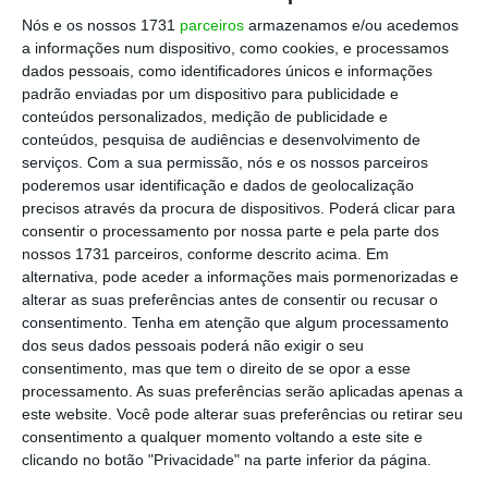
Nós e os nossos 1731
parceiros
armazenamos e/ou acedemos
território palestiniano
em termos de Direito
a informações num dispositivo, como cookies, e processamos
internacional. Goldknopf considerou que a
dados pessoais, como identificadores únicos e informações
UNRWA “atuou ao serviço” do Movimento de
padrão enviadas por um dispositivo para publicidade e
conteúdos personalizados, medição de publicidade e
Resistência Palestiniana (Hamas) “e inclusive
conteúdos, pesquisa de audiências e desenvolvimento de
participou no brutal massacre de 7 de
serviços.
Com a sua permissão, nós e os nossos parceiros
outubro”.
poderemos usar identificação e dados de geolocalização
precisos através da procura de dispositivos. Poderá clicar para
consentir o processamento por nossa parte e pela parte dos
Portugal faz contribuição extra de um milhão da
nossos 1731 parceiros, conforme descrito acima. Em
UNRWA
alternativa, pode aceder a informações mais pormenorizadas e
alterar as suas preferências antes de consentir ou recusar o
Ler Mais
consentimento.
Tenha em atenção que algum processamento
dos seus dados pessoais poderá não exigir o seu
consentimento, mas que tem o direito de se opor a esse
“A minha intenção é pôr fim a isto e expulsá-
processamento. As suas preferências serão aplicadas apenas a
los de Israel”,
acrescentou o rabino e
este website. Você pode alterar suas preferências ou retirar seu
dirigente político israelita. Israel acusou 12
consentimento a qualquer momento voltando a este site e
clicando no botão "Privacidade" na parte inferior da página.
elementos da UNRWA, que possui 13.000