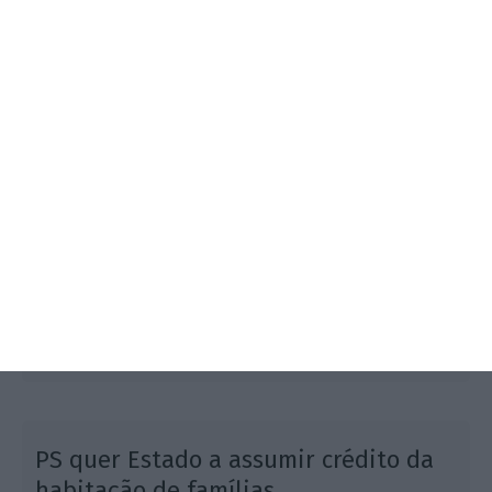
Se as medidas do programa do PS "forem para serem
concretizadas, com medidas no concreto, então o
que é preciso afirmar claramente é que é preciso um
orçamento retificativo", diz PCP.
1
PS quer Estado a assumir crédito da
habitação de famílias