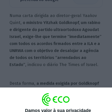
Numa carta dirigida ao diretor-geral Yaakov
Quint,
o ministro Yitzhak Goldknopf, um rabino
e dirigente do partido ultraortodoxo Agoudat
Israel, exige-lhe que termine “imediatamente”
com todos os acordos firmados entre a ILA e a
UNRWA com o objetivo de desalojar a agência
de todos os territórios “arrendados ao
Estado”
, indicou o diário The Times of Israel.
Desta forma,
a medida exigida por Goldknopf
abrange os gabinetes da ONU em Maalot
Dafna e Kafr Aqab, situada em Jerusalém
leste, anexada por Israel desde 1967 mas
Damos valor à sua privacidade
considerado, a par da Cisjordânia ocupada,