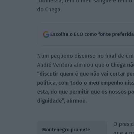
promessa, têm o meu sangue e têm o m
do Chega.
Escolha o ECO como fonte preferid
Num pequeno discurso no final de uma
André Ventura afirmou que
o Chega não
“discutir quem é que não vai cortar pe
política, com todo o meu empenho nis
esta, do que permitir que os nossos p
dignidade”, afirmou.
O presi
Montenegro promete
que a p