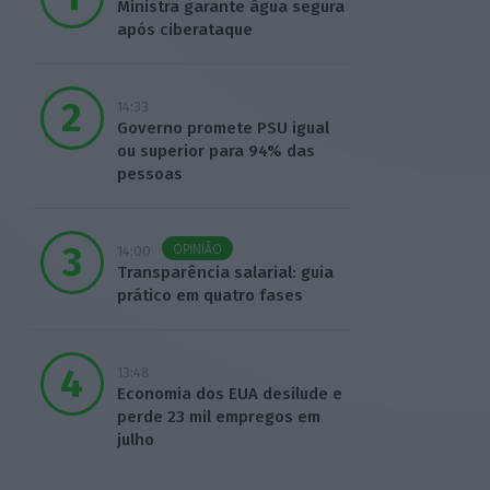
Ministra garante água segura
após ciberataque
14:33
Governo promete PSU igual
ou superior para 94% das
pessoas
OPINIÃO
14:00
Transparência salarial: guia
prático em quatro fases
13:48
Economia dos EUA desilude e
perde 23 mil empregos em
julho