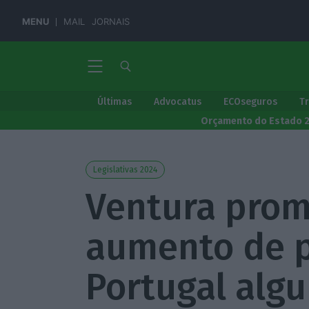
MENU
MAIL
JORNAIS
Últimas
Advocatus
ECOseguros
T
Orçamento do Estado 
Legislativas 2024
Ventura prom
aumento de 
Portugal alg