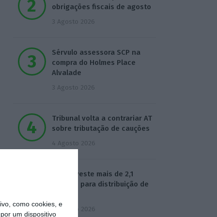
obrigações fiscais de agosto
3 Agosto 2026
Sérvulo assessora SCP na
compra do Holmes Place
Alvalade
3 Agosto 2026
Tribunal volta a contrariar AT
sobre tributação de cauções
4 Agosto 2026
Beja investe mais de 2,1
milhões para distribuição de
água
vo, como cookies, e
4 Agosto 2026
por um dispositivo