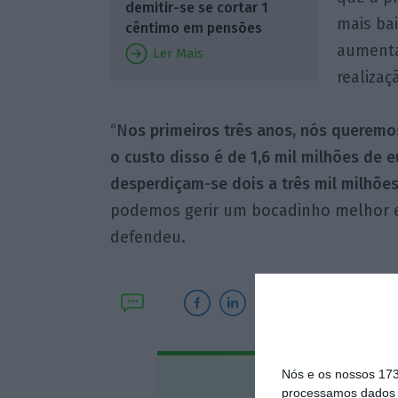
demitir-se se cortar 1
mais bai
cêntimo em pensões
aumenta
Ler Mais
realizaç
“N
os primeiros três anos, nós queremo
o custo disso é de 1,6 mil milhões de 
desperdiçam-se dois a três mil milhões
podemos gerir um bocadinho melhor e
defendeu.
Nós e os nossos 17
Assine o
processamos dados p