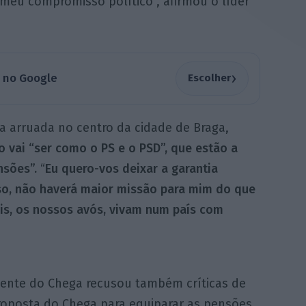
eu compromisso político”, afirmou o líder
›
a no Google
Escolher
 arruada no centro da cidade de Braga,
 vai “ser como o PS e o PSD”, que estão a
nsões”.
“
Eu quero-vos deixar a garantia
so, não haverá maior missão para mim do que
ais, os nossos avós, vivam num país com
dente do Chega recusou também críticas de
roposta do Chega para equiparar as pensões