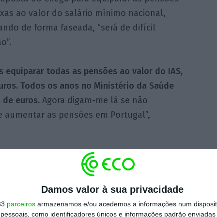
xas ao valor do salário mínimo nacional,
ndo de forma faseada, “será de difícil
ão”.
s equiparar todas as pensões ao valor do IAS,
euros. Todos os anos no Ministério da Saúde
 de euros.
Agora digam-me lá se não
 aumentar as pensões em Portugal”,
https://eco.sapo.pt/2024/02/27/ventura-promete-maior-aumento-de-pensoes-que-portugal-alguma-vez-teve/
Copiar
Damos valor à sua privacidade
33
parceiros
armazenamos e/ou acedemos a informações num dispositi
 ECO Premium
essoais, como identificadores únicos e informações padrão enviadas 