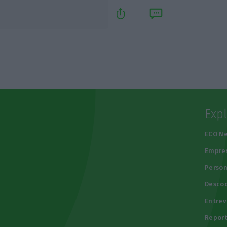
Exp
e
ECO N
Empre
Person
Descod
Entrev
Repor