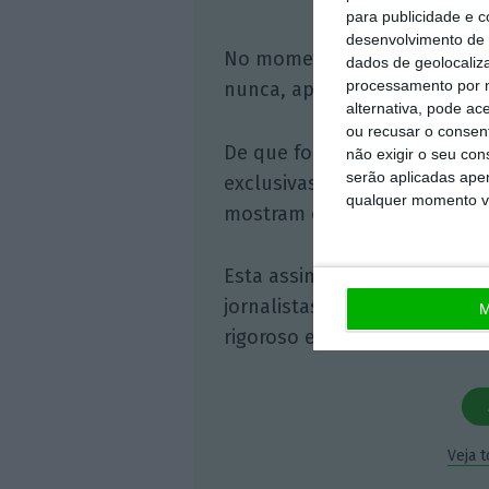
para publicidade e 
desenvolvimento de 
No momento em que a infor
dados de geolocaliza
processamento por n
nunca, apoie o jornalismo in
alternativa, pode ac
ou recusar o consen
De que forma? Assine o ECO 
não exigir o seu co
serão aplicadas apen
exclusivas, à opinião que co
qualquer momento vol
mostram o outro lado da hist
Esta assinatura é uma forma
jornalistas. A nossa contrap
M
rigoroso e credível.
Veja 