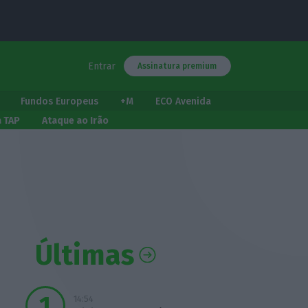
Entrar
Assinatura premium
Fundos Europeus
+M
ECO Avenida
a TAP
Ataque ao Irão
Últimas
14:54