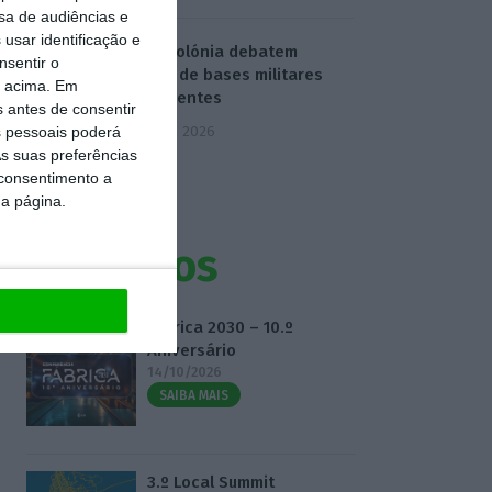
sa de audiências e
usar identificação e
EUA e Polónia debatem
nsentir o
criação de bases militares
o acima. Em
permanentes
s antes de consentir
5 Agosto 2026
 pessoais poderá
s suas preferências
 consentimento a
da página.
Eventos
Fábrica 2030 – 10.º
Aniversário
14/10/2026
SAIBA MAIS
3.º Local Summit