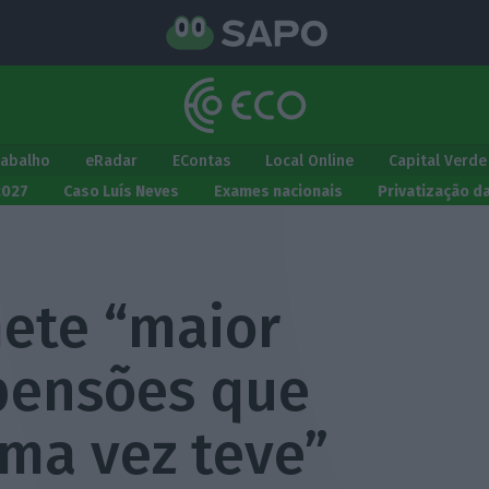
rabalho
eRadar
EContas
Local Online
Capital Verde
2027
Caso Luís Neves
Exames nacionais
Privatização d
ete “maior
pensões que
uma vez teve”