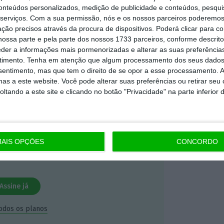
conteúdos personalizados, medição de publicidade e conteúdos, pesqui
serviços.
Com a sua permissão, nós e os nossos parceiros poderemos 
mação é mais importante do que
ção precisos através da procura de dispositivos. Poderá clicar para co
ossa parte e pela parte dos nossos 1733 parceiros, conforme descrit
dependente e rigoroso.
eder a informações mais pormenorizadas e alterar as suas preferência
timento.
Tenha em atenção que algum processamento dos seus dados
Premium e tenha acesso a notícias
nsentimento, mas que tem o direito de se opor a esse processamento. A
as a este website. Você pode alterar suas preferências ou retirar seu
nta, às reportagens e especiais que
tando a este site e clicando no botão "Privacidade" na parte inferior 
ória.
 de apoiar o ECO e os seus
artida é o jornalismo independente,
AIS OPÇÕES
CONCORDO
Assine já
todos os planos