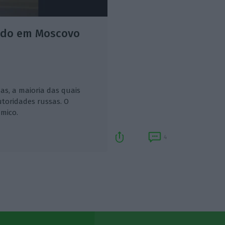
ado em Moscovo
as, a maioria das quais
utoridades russas. O
âmico.
4