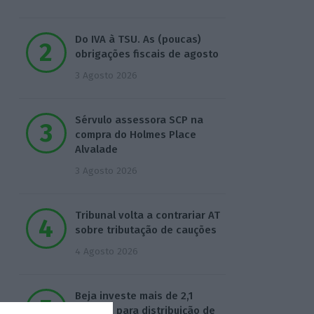
Do IVA à TSU. As (poucas)
obrigações fiscais de agosto
3 Agosto 2026
Sérvulo assessora SCP na
compra do Holmes Place
Alvalade
3 Agosto 2026
Tribunal volta a contrariar AT
sobre tributação de cauções
4 Agosto 2026
Beja investe mais de 2,1
milhões para distribuição de