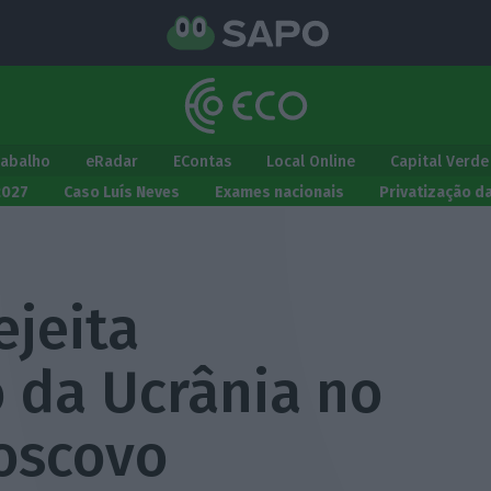
rabalho
eRadar
EContas
Local Online
Capital Verde
2027
Caso Luís Neves
Exames nacionais
Privatização d
ejeita
 da Ucrânia no
oscovo