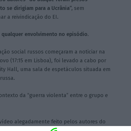
o se dirigiam para a Ucrânia”,
sem
r a reivindicação do EI.
 qualquer envolvimento no episódio.
ção social russos começaram a noticiar na
ovo (17:15 em Lisboa), foi levado a cabo por
ity Hall, uma sala de espetáculos situada em
russa.
ontexto da “guerra violenta” entre o grupo e
 vídeo alegadamente feito pelos autores do
s moscovita.