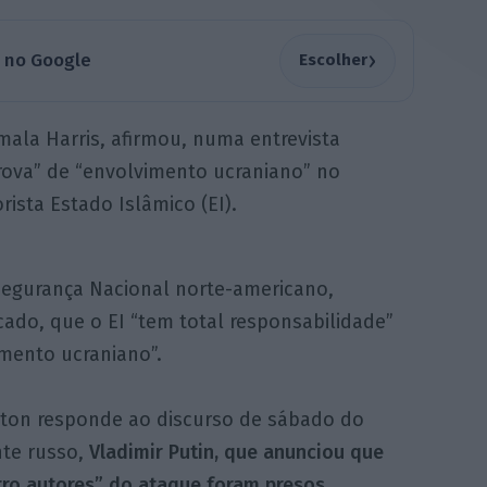
›
a no Google
Escolher
mala Harris, afirmou, numa entrevista
rova” de “envolvimento ucraniano” no
rista Estado Islâmico (EI).
egurança Nacional norte-americano,
ado, que o EI “tem total responsabilidade”
mento ucraniano”.
ton responde ao discurso de sábado do
te russo,
Vladimir Putin, que anunciou que
tro autores” do ataque foram presos