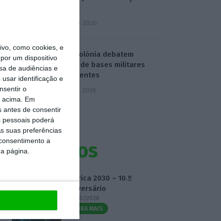
água
4 Agosto 2026
vo, como cookies, e
EUA e Polónia debatem
por um dispositivo
criação de bases militares
sa de audiências e
permanentes
usar identificação e
nsentir o
5 Agosto 2026
o acima. Em
s antes de consentir
 pessoais poderá
s suas preferências
 consentimento a
Eventos
da página.
Fábrica 2030 – 10.º
Aniversário
14/10/2026
SAIBA MAIS