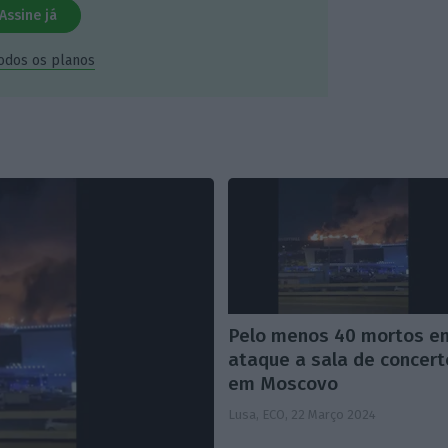
Assine já
todos os planos
Pelo menos 40 mortos e
ataque a sala de concert
em Moscovo
Lusa, ECO,
22 Março 2024