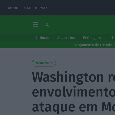
MENU
MAIL
JORNAIS
Últimas
Advocatus
ECOseguros
T
Orçamento do Estado 
Internacional
Washington r
envolvimento
ataque em M