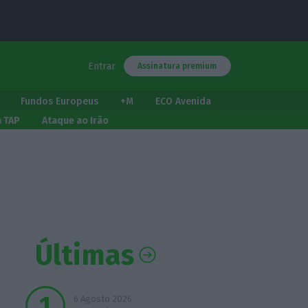
Entrar
Assinatura premium
Fundos Europeus
+M
ECO Avenida
a TAP
Ataque ao Irão
Últimas
6 Agosto 2026