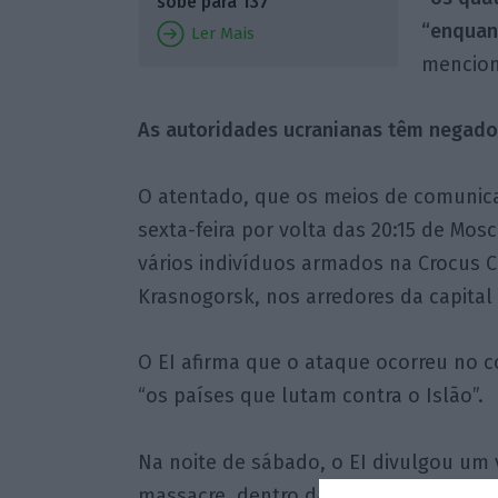
sobe para 137
“enquant
Ler Mais
menciona
As autoridades ucranianas têm negado
O atentado, que os meios de comunica
sexta-feira por volta das 20:15 de Mosc
vários indivíduos armados na Crocus C
Krasnogorsk, nos arredores da capital 
O EI afirma que o ataque ocorreu no c
“os países que lutam contra o Islão”.
Na noite de sábado, o EI divulgou um
massacre, dentro da sala de concerto