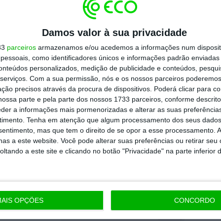
usso relatou a detenção de onze indivíduos
Damos valor à sua privacidade
re os quais os quatro terroristas que terão
33
parceiros
armazenamos e/ou acedemos a informações num dispositi
essoais, como identificadores únicos e informações padrão enviadas 
conteúdos personalizados, medição de publicidade e conteúdos, pesqui
serviços.
Com a sua permissão, nós e os nossos parceiros poderemos 
aumentou para 137, incluindo três crianças,
ção precisos através da procura de dispositivos. Poderá clicar para co
ossa parte e pela parte dos nossos 1733 parceiros, conforme descrit
s, referindo que foram encontradas armas e
eder a informações mais pormenorizadas e alterar as suas preferência
timento.
Tenha em atenção que algum processamento dos seus dados
nsentimento, mas que tem o direito de se opor a esse processamento. A
as a este website. Você pode alterar suas preferências ou retirar seu
onal pelas vítimas. Desde o início do dia que
tando a este site e clicando no botão "Privacidade" na parte inferior 
atentado, na cidade de Krasnogorsk, com as
ões estatais a meia haste.
AIS OPÇÕES
CONCORDO
https://eco.sapo.pt/2024/03/24/washington-rejeita-envolvimento-da-ucrania-no-ataque-em-moscovo/
Copiar