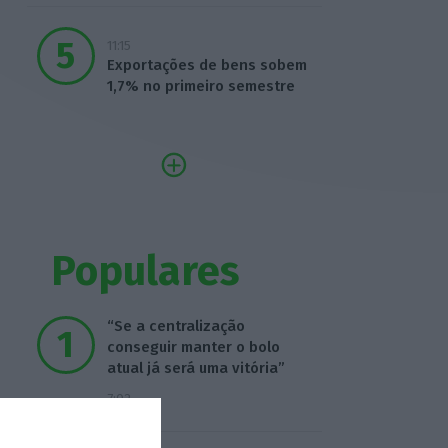
11:15
Exportações de bens sobem
1,7% no primeiro semestre
Populares
“Se a centralização
conseguir manter o bolo
atual já será uma vitória”
7:02