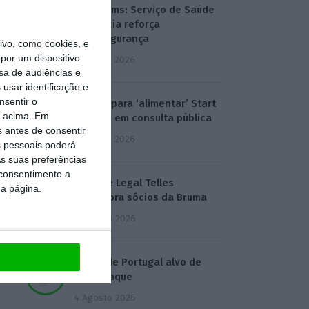
T-Systems: Serviço de Saúde
de Múrcia reforça
cibersegurança
vo, como cookies, e
por um dispositivo
3 Agosto 2026
sa de audiências e
usar identificação e
nsentir o
Eólicas para ‘alimentar’ Start
o acima. Em
Campus em consulta pública
s antes de consentir
3 Agosto 2026
 pessoais poderá
s suas preferências
 consentimento a
Deloitte Legal Telles
da página.
assessora sócios da Bruma
4 Agosto 2026
Águas de Portugal alvo de
ciberataque
4 Agosto 2026