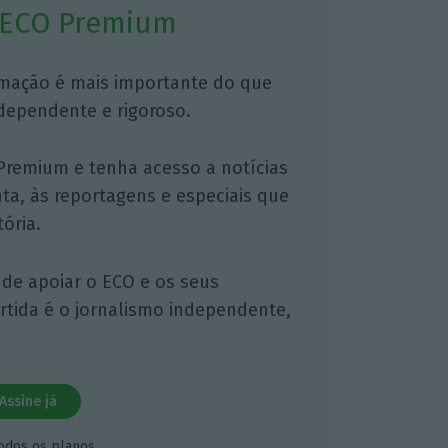
 ECO Premium
mação é mais importante do que
dependente e rigoroso.
Premium e tenha acesso a notícias
nta, às reportagens e especiais que
ória.
 de apoiar o ECO e os seus
artida é o jornalismo independente,
Assine já
todos os planos