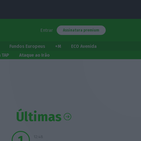
Entrar
Assinatura premium
Fundos Europeus
+M
ECO Avenida
a TAP
Ataque ao Irão
Últimas
12:48