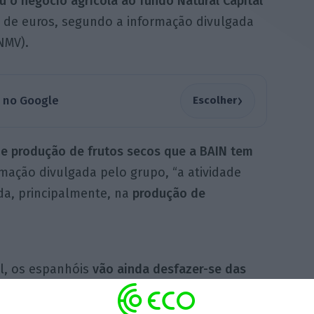
 o negócio agrícola ao fundo Natural Capital
s de euros, segundo a informação divulgada
NMV).
›
a no Google
Escolher
de produção de frutos secos que a BAIN tem
ação divulgada pelo grupo, “a atividade
da, principalmente, na
produção de
l, os espanhóis
vão ainda desfazer-se das
em Espanha, na Andaluzia e na Estremadura.