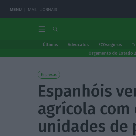
MENU
MAIL
JORNAIS
Últimas
Advocatus
ECOseguros
T
Orçamento do Estado 
Empresas
Espanhóis v
agrícola com
unidades de 