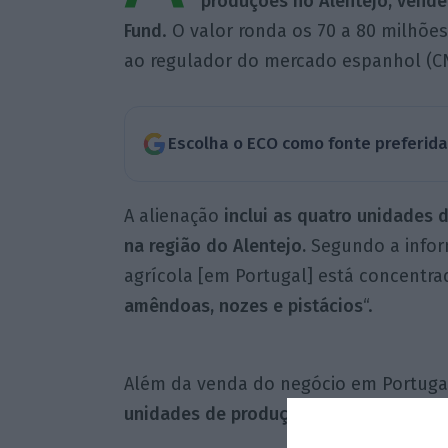
produções no Alentejo,
vendeu
Fund
. O valor ronda os 70 a 80 milhõe
ao regulador do mercado espanhol (C
Escolha o ECO como fonte preferid
A alienação
inclui as quatro unidades 
na região do Alentejo.
Segundo a inform
agrícola [em Portugal] está concentra
amêndoas, nozes e pistácios
“.
Além da venda do negócio em Portuga
unidades de produção de frutos secos 