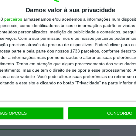
ncentrar a sua atividade “nas áreas industrial
Damos valor à sua privacidade
pal, assim como na procura de novas
33
parceiros
armazenamos e/ou acedemos a informações num dispositi
r o valor para os seus acionistas,
essoais, como identificadores únicos e informações padrão enviadas 
conteúdos personalizados, medição de publicidade e conteúdos, pesqui
 para a sociedade”.
O negócio alienado
serviços.
Com a sua permissão, nós e os nossos parceiros poderemos 
vendidos pela empresa.
ção precisos através da procura de dispositivos. Poderá clicar para co
ossa parte e pela parte dos nossos 1733 parceiros, conforme descrit
eder a informações mais pormenorizadas e alterar as suas preferência
ido pela Climate Asste Management, um
timento.
Tenha em atenção que algum processamento dos seus dados
nsentimento, mas que tem o direito de se opor a esse processamento. A
do a informação divulgada pela BAIN, os
as a este website. Você pode alterar suas preferências ou retirar seu
grupo agrícola Bolschare, sócio de referência
tando a este site e clicando no botão "Privacidade" na parte inferior 
 todos os trabalhadores
.
https://eco.sapo.pt/2024/04/26/espanhois-vendem-negocio-agricola-com-quatro-unidades-de-producao-de-frutos-secos-no-alentejo/
Copiar
AIS OPÇÕES
CONCORDO