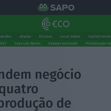
rabalho
eRadar
EContas
Local Online
Capital Verde
2027
Caso Luís Neves
Exames nacionais
Privatização d
endem negócio
 quatro
produção de