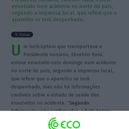
envolvido num acidente no norte do país,
segundo a imprensa local, que refere que o
aparelho se terá despenhado.
U
m helicóptero que transportava o
Presidente iraniano, Ebrahim Raisi,
esteve envolvido este domingo num acidente
no norte do país, segundo a imprensa local,
que refere que o aparelho se terá
despenhado, mas não há informações
credíveis sobre o estado de saúde dos
envolvidos no acidente. “
Segundo
informações não confirmadas, o helicóptero
que transportava o Presidente (…)
despenhou-se na província do Azerbaijão