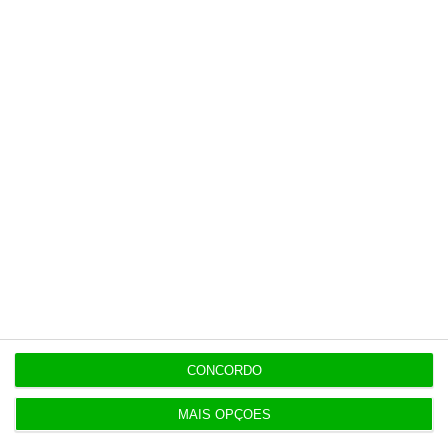
Últimas
11:49
Governo alivia limites à despesa dos concelhos
em calamidade
11:27
Onde publicitar fundos europeus? Já há uma lista
oficial
CONCORDO
MAIS OPÇÕES
11:19
Dotações para I&D dos governos da UE disparam