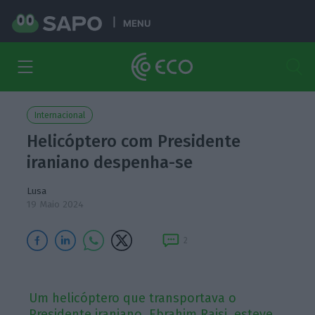
MENU
Internacional
Helicóptero com Presidente
iraniano despenha-se
Lusa
19 Maio 2024
2
Um helicóptero que transportava o
Presidente iraniano, Ebrahim Raisi, esteve