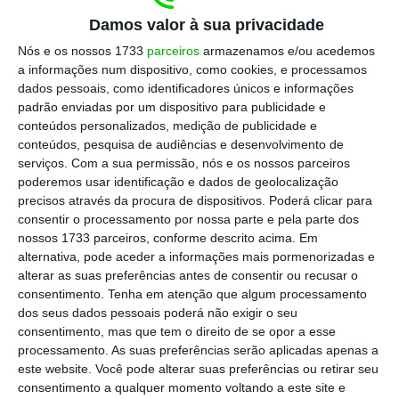
Oriental
“, afirmou a televisão estatal,
Damos valor à sua privacidade
acrescentando decorrem operações para o
Nós e os nossos 1733
parceiros
armazenamos e/ou acedemos
localizar em condições meteorológicas
a informações num dispositivo, como cookies, e processamos
dados pessoais, como identificadores únicos e informações
adversas, com o registo de chuvas fortes e
padrão enviadas por um dispositivo para publicidade e
algum vento.
conteúdos personalizados, medição de publicidade e
conteúdos, pesquisa de audiências e desenvolvimento de
serviços.
Com a sua permissão, nós e os nossos parceiros
Escolha o ECO como fonte
poderemos usar identificação e dados de geolocalização
›
Escolher
preferida no Google
precisos através da procura de dispositivos. Poderá clicar para
consentir o processamento por nossa parte e pela parte dos
nossos 1733 parceiros, conforme descrito acima. Em
Citada pelas agências noticiosas
alternativa, pode aceder a informações mais pormenorizadas e
alterar as suas preferências antes de consentir ou recusar o
internacionais, a televisão estatal avançou
consentimento.
Tenha em atenção que algum processamento
que o incidente ocorreu perto de Jolfa, uma
dos seus dados pessoais poderá não exigir o seu
cidade na fronteira com o Azerbaijão, cerca de
consentimento, mas que tem o direito de se opor a esse
processamento. As suas preferências serão aplicadas apenas a
600 quilómetros a noroeste da capital
este website. Você pode alterar suas preferências ou retirar seu
iraniana, Teerão. Raisi tinha estado no
consentimento a qualquer momento voltando a este site e