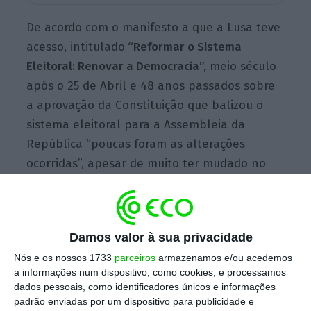
De acordo com o manifesto a que a Lusa teve
acesso, intitulado
“Reformar o Sistema
Eleitoral: Renovar a Democracia”,
meio século
após o 25 de Abril e 48 anos passados sobre
a aprovação da Constituição que balizou o
sistema eleitoral para a Assembleia da
República “poucas foram as alterações
ocorridas”, apesar de muito ter mudado no
país nestas décadas.
Segundo os signatários,
“Portugal está em
Damos valor à sua privacidade
contracorrente” já que integra “um grupo
Nós e os nossos 1733
parceiros
armazenamos e/ou acedemos
muito reduzido de três países da União
a informações num dispositivo, como cookies, e processamos
dados pessoais, como identificadores únicos e informações
Europeia em que só é possível votar em listas
padrão enviadas por um dispositivo para publicidade e