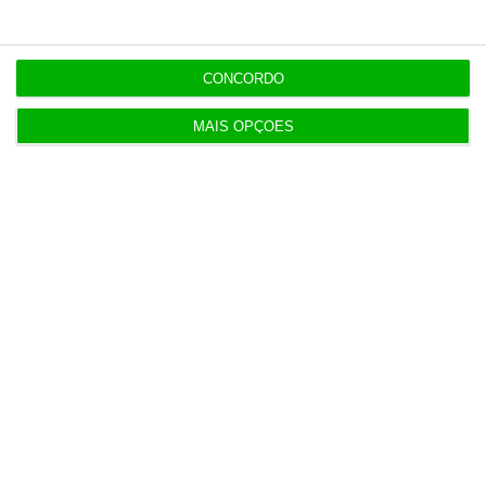
10:10
Investidores regressam à Europa com lucros em
CONCORDO
alta
MAIS OPÇÕES
9:59
Albuquerque sem medo de desentendimentos com
Montenegro
8 Agosto 2026
Carneiro concorda com PR sobre envio de diploma
para TC
ENTREVISTA
8 Agosto 2026
“Já todos interagimos com bots maus e bons. Mais
maus do que bons”