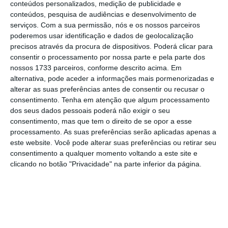
partidárias (listas fechadas) nas eleições
conteúdos personalizados, medição de publicidade e
legislativas”,
sendo possível um pouco por
conteúdos, pesquisa de audiências e desenvolvimento de
serviços.
Com a sua permissão, nós e os nossos parceiros
todo o mundo “alguma forma de
poderemos usar identificação e dados de geolocalização
personalização do voto”.
precisos através da procura de dispositivos. Poderá clicar para
consentir o processamento por nossa parte e pela parte dos
nossos 1733 parceiros, conforme descrito acima. Em
“Os
sistemas eleitorais têm impactos
alternativa, pode aceder a informações mais pormenorizadas e
reconhecidos tanto na fragmentação
alterar as suas preferências antes de consentir ou recusar o
parlamentar
— que por sua vez
afeta a
consentimento.
Tenha em atenção que algum processamento
dos seus dados pessoais poderá não exigir o seu
estabilidade política
— como
no grau de
consentimento, mas que tem o direito de se opor a esse
proporcionalidade de votos e mandatos e na
processamento. As suas preferências serão aplicadas apenas a
maior ou menor relação entre candidatos e
este website. Você pode alterar suas preferências ou retirar seu
consentimento a qualquer momento voltando a este site e
eleitores”,
refere o documento.
clicando no botão "Privacidade" na parte inferior da página.
Por isso, neste manifesto é afirmado que
a
reforma do sistema eleitoral, “assegurando
maior personalização dos mandatos e