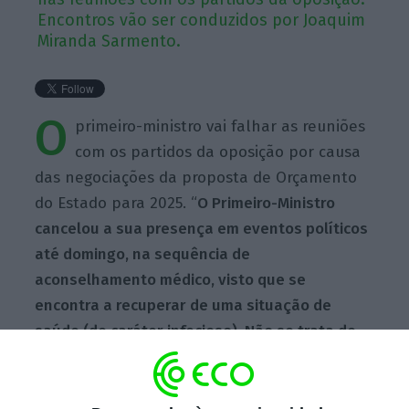
Encontros vão ser conduzidos por Joaquim
Miranda Sarmento.
O
primeiro-ministro vai falhar as reuniões
com os partidos da oposição por causa
das negociações da proposta de Orçamento
do Estado para 2025. “
O Primeiro-Ministro
cancelou a sua presença em eventos políticos
até domingo, na sequência de
aconselhamento médico, visto que se
encontra a recuperar de uma situação de
saúde (de caráter infecioso). Não se trata de
qualquer problema grave, mas apenas exige
repouso
“, lê-se num comunicado oficial de
São Bento. “Não se trata de qualquer