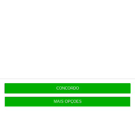
15:17
Polícia espanhola já pede passaporte a viajantes
de Itália
14:22
Honda HR-V: a razão vence a moda no trânsito e
nas férias
12:34
Eclipse. Dos óculos grátis aos telescópios de 12
CONCORDO
mil euros
MAIS OPÇÕES
12:09
Benfica lança petição pela suspensão dos direitos
de TV