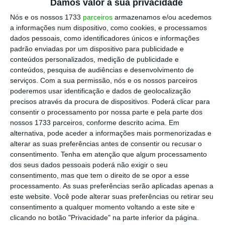
Damos valor à sua privacidade
problema grave, mas apenas exige repouso”.
Nós e os nossos 1733
parceiros
armazenamos e/ou acedemos
a informações num dispositivo, como cookies, e processamos
dados pessoais, como identificadores únicos e informações
Escolha o ECO como fonte
padrão enviadas por um dispositivo para publicidade e
›
Escolher
preferida no Google
conteúdos personalizados, medição de publicidade e
conteúdos, pesquisa de audiências e desenvolvimento de
serviços.
Com a sua permissão, nós e os nossos parceiros
poderemos usar identificação e dados de geolocalização
Descida seletiva do IRC do PS obriga a negociar
precisos através da procura de dispositivos. Poderá clicar para
com Bruxelas
consentir o processamento por nossa parte e pela parte dos
Ler Mais
nossos 1733 parceiros, conforme descrito acima. Em
alternativa, pode aceder a informações mais pormenorizadas e
alterar as suas preferências antes de consentir ou recusar o
Assim, as reuniões agendadas para esta
consentimento.
Tenha em atenção que algum processamento
sexta-feira com os partidos da oposição, o
dos seus dados pessoais poderá não exigir o seu
consentimento, mas que tem o direito de se opor a esse
início das negociações tendo em vista o
processamento. As suas preferências serão aplicadas apenas a
Orçamento do próximo ano, “serão
este website. Você pode alterar suas preferências ou retirar seu
conduzidas pelo ministro de Estado e das
consentimento a qualquer momento voltando a este site e
clicando no botão "Privacidade" na parte inferior da página.
Finanças (Miranda Sarmento], em conjunto