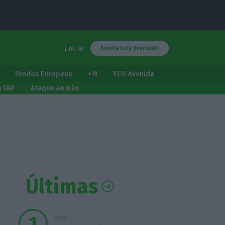
Entrar
Assinatura premium
Fundos Europeus
+M
ECO Avenida
a TAP
Ataque ao Irão
Últimas
21:14