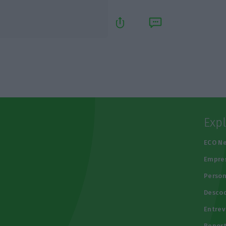
Exp
e
ECO N
Empre
Person
Descod
Entrev
Repor