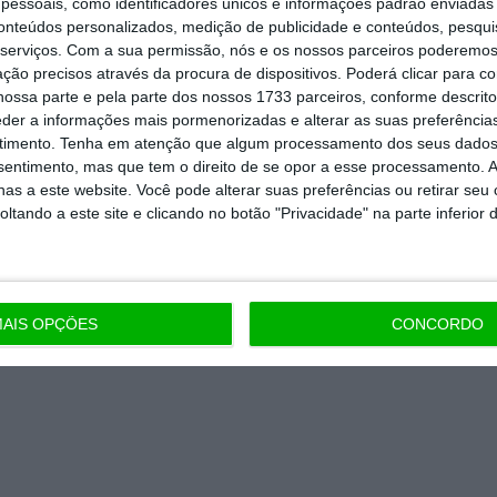
essoais, como identificadores únicos e informações padrão enviadas 
artida é o jornalismo independente,
conteúdos personalizados, medição de publicidade e conteúdos, pesqui
serviços.
Com a sua permissão, nós e os nossos parceiros poderemos 
ção precisos através da procura de dispositivos. Poderá clicar para co
ossa parte e pela parte dos nossos 1733 parceiros, conforme descrit
Assine já
eder a informações mais pormenorizadas e alterar as suas preferência
timento.
Tenha em atenção que algum processamento dos seus dados
todos os planos
nsentimento, mas que tem o direito de se opor a esse processamento. A
as a este website. Você pode alterar suas preferências ou retirar seu
tando a este site e clicando no botão "Privacidade" na parte inferior 
AIS OPÇÕES
CONCORDO