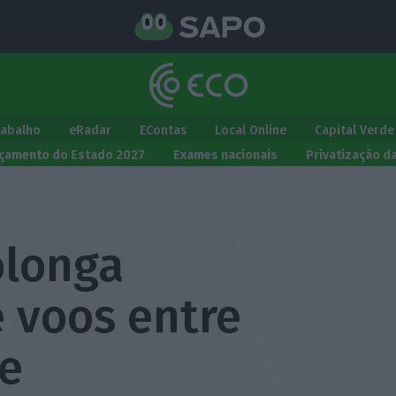
rabalho
eRadar
EContas
Local Online
Capital Verde
çamento do Estado 2027
Exames nacionais
Privatização d
olonga
 voos entre
te