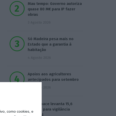
Mau tempo: Governo autoriza
quase 80 M€ para IP fazer
obras
3 Agosto 2026
Só Madeira pesa mais no
Estado que a garantia à
habitação
4 Agosto 2026
Apoios aos agricultores
antecipados para setembro
4 Agosto 2026
Neuraspace levanta 15,6
milhões para vigilância
vo, como cookies, e
espacial