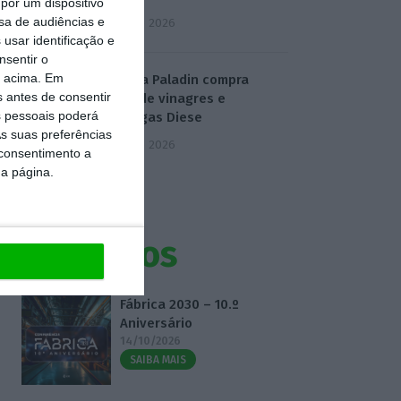
por um dispositivo
sa de audiências e
5 Agosto 2026
usar identificação e
nsentir o
o acima. Em
Dona da Paladin compra
s antes de consentir
marca de vinagres e
 pessoais poderá
manteigas Diese
s suas preferências
5 Agosto 2026
 consentimento a
da página.
Eventos
Fábrica 2030 – 10.º
Aniversário
14/10/2026
SAIBA MAIS