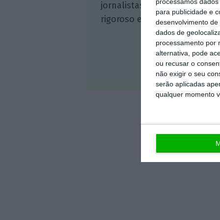
processamos dados p
jornalistas. A nossa contrap
para publicidade e 
rigoroso e credível.
desenvolvimento de 
dados de geolocaliza
processamento por n
alternativa, pode ac
ou recusar o consen
Veja 
não exigir o seu co
serão aplicadas apen
qualquer momento vol
M