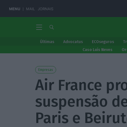
MENU
MAIL
JORNAIS
Últimas
Advocatus
ECOseguros
T
Caso Luís Neves
Or
Empresas
Air France pr
suspensão de
Paris e Beiru