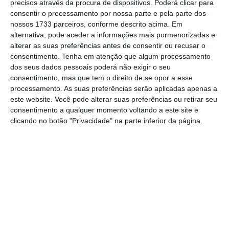
precisos através da procura de dispositivos. Poderá clicar para
com o gestor, o
segmento da produção dos
consentir o processamento por nossa parte e pela parte dos
nossos 1733 parceiros, conforme descrito acima. Em
diamantes em Angola só poderá melhorar com
alternativa, pode aceder a informações mais pormenorizadas e
o conhecimento geológico para a descoberta
alterar as suas preferências antes de consentir ou recusar o
de novas minas
, realçando que já decorrem
consentimento.
Tenha em atenção que algum processamento
dos seus dados pessoais poderá não exigir o seu
trabalhos para a melhoria do sistema de
consentimento, mas que tem o direito de se opor a esse
desmonte, carregamento, transporte e
processamento. As suas preferências serão aplicadas apenas a
tratamento de diamantes.
este website. Você pode alterar suas preferências ou retirar seu
consentimento a qualquer momento voltando a este site e
clicando no botão "Privacidade" na parte inferior da página.
Endiama arrecadou 1,3 mil milhões em 2023
Ler Mais
“Continuamos também a dar ênfase à questão
relacionada com questões económicas,
teremos de trabalhar sempre no sentido de