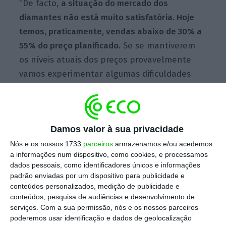
“De facto,
a situação do mercado dos
diamantes não está muito satisfatória. Hoje
temos, praticamente, vendas abaixo de 30% a
55% do preço planificado.
Se se mantiverem
os níveis atuais dos preços provavelmente
vamos experimentar algumas dificuldades
até o final do ano”, disse o administrador
executivo da Endiama, Laureano Receado
Paulo.
Damos valor à sua privacidade
Nós e os nossos 1733
parceiros
armazenamos e/ou acedemos
O responsável, que falava hoje na abertura
a informações num dispositivo, como cookies, e processamos
dados pessoais, como identificadores únicos e informações
do
workshop
de balanço semestral de
padrão enviadas por um dispositivo para publicidade e
produção de diamantes neste ano e
conteúdos personalizados, medição de publicidade e
perspetivas para o futuro, sinalizou também
conteúdos, pesquisa de audiências e desenvolvimento de
serviços.
Com a sua permissão, nós e os nossos parceiros
um conjunto de desafios que atualmente o
poderemos usar identificação e dados de geolocalização
subsetor dos diamantes enfrenta. De acordo