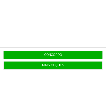
oficial
11:19
Dotações para I&D dos governos da UE disparam
61% em 10 anos
11:15
Exportações de bens sobem 1,7% no primeiro
semestre
CONCORDO
MAIS OPÇÕES
11:12
Bruxelas já pagou os 2,32 mil milhões do nono
cheque do PRR