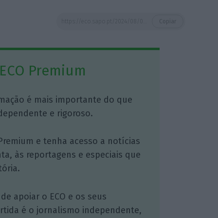
https://eco.sapo.pt/2024/08/09/cafe-moido-custa-quase-mais-um-euro-ao-bolso-dos-portugueses-do-que-ha-um-ano/
Copiar
 ECO Premium
mação é mais importante do que
dependente e rigoroso.
Premium e tenha acesso a notícias
nta, às reportagens e especiais que
ória.
 de apoiar o ECO e os seus
artida é o jornalismo independente,