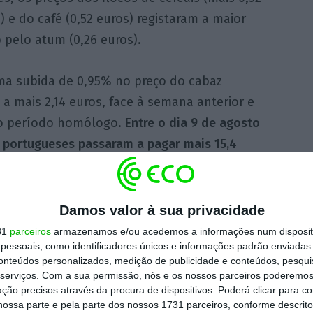
) e do café (0,52 euros) registaram a maior
 pelo atum (0,26 euros).
ma subida de 0,95% no preço do cabaz
a mais 2,14 euros, face à semana anterior e
o período homólogo.
Entre o dia 9 de agosto
s portugueses passaram a pagar mais 15,4
do.
Entre os produtos com as maiores taxas
go destacam-se ainda o atum posta em
m extra (26%, 1,74 euros), os cereais fibra
Damos valor à sua privacidade
22%, 0,36 euros).
31
parceiros
armazenamos e/ou acedemos a informações num dispositi
essoais, como identificadores únicos e informações padrão enviadas 
conteúdos personalizados, medição de publicidade e conteúdos, pesqui
ais acentuada quando considerado o início da
serviços.
Com a sua permissão, nós e os nossos parceiros poderemos 
esmo cabaz custava menos 43,71 euros.
ção precisos através da procura de dispositivos. Poderá clicar para co
ossa parte e pela parte dos nossos 1731 parceiros, conforme descrit
fevereiro de 2022 até 7 de agosto deste ano,