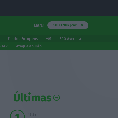
Entrar
Assinatura premium
Fundos Europeus
+M
ECO Avenida
a TAP
Ataque ao Irão
Últimas
18:24