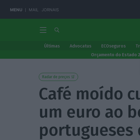
MENU
MAIL
JORNAIS
Últimas
Advocatus
ECOseguros
T
Orçamento do Estado 
Radar de preços 🛒
Café moído c
um euro ao b
portugueses 