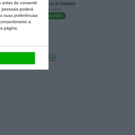
s antes de consentir
3.º Local Summit
 pessoais poderá
07/10/2026
s suas preferências
SAIBA MAIS
 consentimento a
da página.