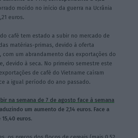
orrado moído no início da guerra na Ucrânia
,21 euros.
 do café tem estado a subir no mercado de
das matérias-primas, devido à oferta
a, com um abrandamento das exportações do
, devido à seca. No primeiro semestre este
 exportações de café do Vietname caíram
ce a igual período do ano passado.
ubir na semana de 7 de agosto face à semana
traduzindo um aumento de 2,14 euros. Face a
 15,40 euros.
, os preços dos flocos de cereais (mais 0,52