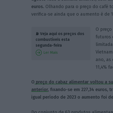
euros
. Olhando para o preço do café t
verifica-se ainda que o aumento é de 1
O preço
⛽ Veja aqui os preços dos
futuros 
combustíveis esta
limitad
segunda-feira
Vietname
Ler Mais
ano, as
11,4% fa
O
preço do cabaz alimentar voltou a s
anterior
, fixando-se em 227,34 euros, 
igual período de 2023 o aumento foi de
Do conjunto de 63 produtos alimentares