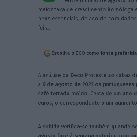
entre o início de agosto do
maior taxa de crescimento homóloga e
bens essenciais, de acordo com dados
feira.
Escolha o ECO como fonte preferid
A análise da Deco Proteste ao cabaz d
a
9 de agosto de 2023 os portugueses
café torrado moído. Cerca de um ano d
euros, o correspondente a um aumento 
A subida verifica-se também quando s
agosto face à semana anterior, com u