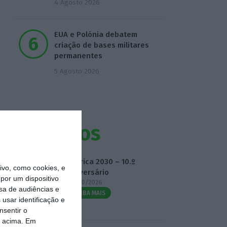
4 Agosto 2026
EUA e Polónia debatem
criação de bases militares
permanentes
5 Agosto 2026
Eventos
Fábrica 2030 – 10.º
vo, como cookies, e
Aniversário
por um dispositivo
14/10/2026
sa de audiências e
SAIBA MAIS
usar identificação e
nsentir o
o acima. Em