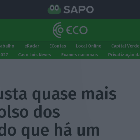
rabalho
eRadar
EContas
Local Online
Capital Verde
2027
Caso Luís Neves
Exames nacionais
Privatização d
usta quase mais
olso dos
do que há um