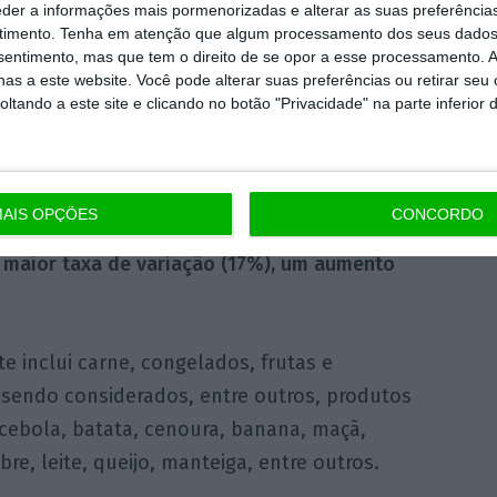
eder a informações mais pormenorizadas e alterar as suas preferência
eço registaram-se nas mercearias (mais 33%)
timento.
Tenha em atenção que algum processamento dos seus dados
nsentimento, mas que tem o direito de se opor a esse processamento. A
ses estão a pagar, por exemplo, mais 86% e
as a este website. Você pode alterar suas preferências ou retirar seu
virgem extra, respetivamente, o
tando a este site e clicando no botão "Privacidade" na parte inferior 
os.
reço do cabaz alimentar caiu 8,7 euros, sendo
AIS OPÇÕES
CONCORDO
cimento (6%, 0,38 euros), contra o atum em
 maior taxa de variação (17%), um aumento
e inclui carne, congelados, frutas e
, sendo considerados, entre outros, produtos
cebola, batata, cenoura, banana, maçã,
bre, leite, queijo, manteiga, entre outros.