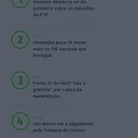
Governo demarca-se da
polémica sobre os subsídios
da RTP
17:54
Alemanha pesa 15 vezes
mais no PIB europeu que
Portugal
17:15
Ponte 25 de Abril “não é
gratuita” por causa da
manutenção
16:54
Luís Neves vai a julgamento
pelo Tribunal de Contas