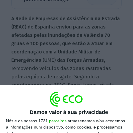
A Rede de Empresas de Assistência na Estrada
(REAC) de Espanha enviou para as zonas
afetadas pelas inundações de Valência 70
gruas e 100 pessoas, que estão a atuar em
coordenação com a Unidade Militar de
Emergências (UME) das Forças Armadas,
removendo veículos das zonas rastreadas
pelas equipas de resgate. Segundo a
coordenadora da REAC, Sonia Luque, citada
pela agência de notícias EFE, a
estimativa é
de que mais de 100 mil veículos tenham ficado
afetados pelo temporal.
Damos valor à sua privacidade
Nós e os nossos 1731
parceiros
armazenamos e/ou acedemos
a informações num dispositivo, como cookies, e processamos
O temporal de terça-feira da semana