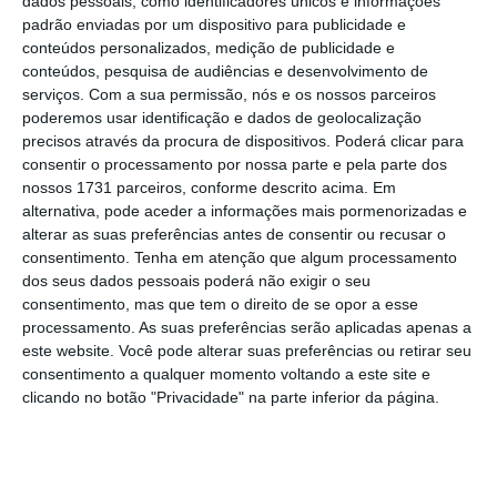
dados pessoais, como identificadores únicos e informações
padrão enviadas por um dispositivo para publicidade e
passada deixou milhares de carros
conteúdos personalizados, medição de publicidade e
amontoados em estradas, ruas e parques de
conteúdos, pesquisa de audiências e desenvolvimento de
estacionamento das cidades da região de
serviços.
Com a sua permissão, nós e os nossos parceiros
poderemos usar identificação e dados de geolocalização
Valência, muitas vezes empilhados uns nos
precisos através da procura de dispositivos. Poderá clicar para
outros em verdadeiras montanhas de
consentir o processamento por nossa parte e pela parte dos
veículos, naquilo que é já uma das imagens
nossos 1731 parceiros, conforme descrito acima. Em
alternativa, pode aceder a informações mais pormenorizadas e
mais associadas a estas inundações.
alterar as suas preferências antes de consentir ou recusar o
consentimento.
Tenha em atenção que algum processamento
dos seus dados pessoais poderá não exigir o seu
consentimento, mas que tem o direito de se opor a esse
processamento. As suas preferências serão aplicadas apenas a
este website. Você pode alterar suas preferências ou retirar seu
consentimento a qualquer momento voltando a este site e
clicando no botão "Privacidade" na parte inferior da página.