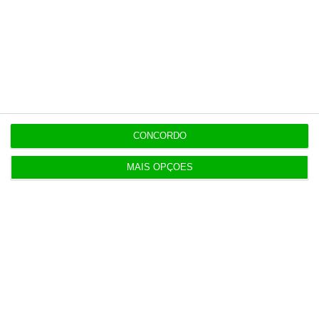
Assine já
Veja todos os planos
CONCORDO
MAIS OPÇÕES
Últimas
8:42
Consórcio da Mota-Engil aponta motivos para
excluir rival
8:27
Conflito de interesses no SUCH anula negócios de
milhões