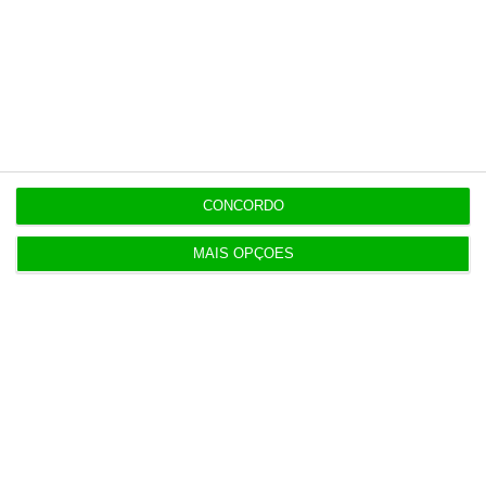
Veja todos os planos
Últimas
CONCORDO
11:25
PRR financia 767 habitações nos Açores com 65
MAIS OPÇÕES
milhões
10:57
Fumos do Etna suspendem aeroporto da Catânia
10:15
Volta regista 150 milhões de embalagens