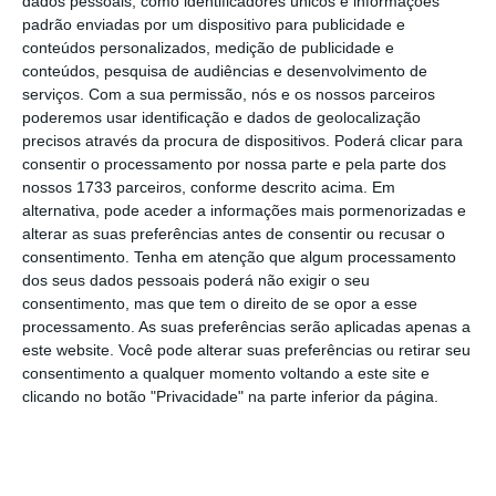
dados pessoais, como identificadores únicos e informações
padrão enviadas por um dispositivo para publicidade e
“Às 07h00 [locais, 05h00 em Lisboa] do dia 1
conteúdos personalizados, medição de publicidade e
de janeiro de 2025, o Acordo de Interação
conteúdos, pesquisa de audiências e desenvolvimento de
entre a GTS e a Gazprom para pontos físicos
serviços.
Com a sua permissão, nós e os nossos parceiros
poderemos usar identificação e dados de geolocalização
de interligação entre os sistemas de
precisos através da procura de dispositivos. Poderá clicar para
transporte de gás da Ucrânia e da Rússia,
consentir o processamento por nossa parte e pela parte dos
datado de 30 de janeiro, expirou”, explicou o
nossos 1733 parceiros, conforme descrito acima. Em
alternativa, pode aceder a informações mais pormenorizadas e
operador, em comunicado.
alterar as suas preferências antes de consentir ou recusar o
consentimento.
Tenha em atenção que algum processamento
“Assim, o transporte de gás natural do ponto
dos seus dados pessoais poderá não exigir o seu
consentimento, mas que tem o direito de se opor a esse
de entrada de Sudzha, na fronteira leste da
processamento. As suas preferências serão aplicadas apenas a
Ucrânia, para os pontos de saída nas
este website. Você pode alterar suas preferências ou retirar seu
fronteiras oeste e sul foi encerrado”, adianta
consentimento a qualquer momento voltando a este site e
clicando no botão "Privacidade" na parte inferior da página.
o GTS, sublinhando que os parceiros
internacionais foram informados.
O contrato de fornecimento de gás era uma