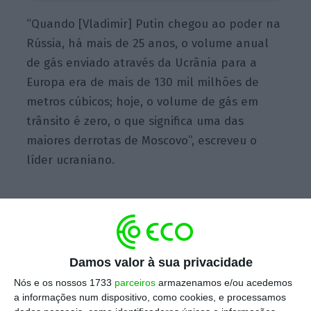
“Quando [Vladimir] Putin chegou ao poder na
Rússia, há mais de 25 anos, o volume anual
de gás enviado através da Ucrânia para a
Europa era de mais de 130 mil milhões de
metros cúbicos; hoje, o volume de gás em
trânsito é zero, o que significa uma das
maiores derrotas de Moscovo”, escreveu o
líder ucraniano.
A
mensagem surge no dia em que o contrato
de passagem de fornecimento de gás da
Gazprom para vários países europeus
Damos valor à sua privacidade
terminou
, como já tinha sido anunciado nas
Nós e os nossos 1733
parceiros
armazenamos e/ou acedemos
últimas semanas.
a informações num dispositivo, como cookies, e processamos