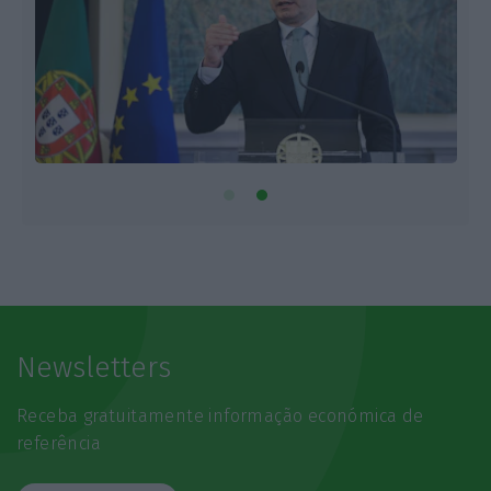
Newsletters
Receba gratuitamente informação económica de
referência