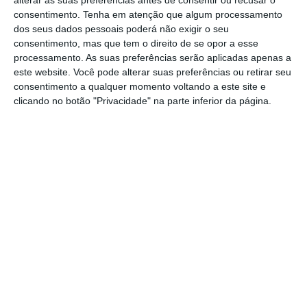
alterar as suas preferências antes de consentir ou recusar o
orçamental, a autoridade financeira e a
consentimento.
Tenha em atenção que algum processamento
autoridade da Administração Pública, como o
dos seus dados pessoais poderá não exigir o seu
ECO
já noticiou. E visa
travar “o êxodo destes
consentimento, mas que tem o direito de se opor a esse
processamento. As suas preferências serão aplicadas apenas a
especialistas que se formam cá e que, à
este website. Você pode alterar suas preferências ou retirar seu
mínima hipótese, saem para institutos
consentimento a qualquer momento voltando a este site e
públicos
, por exemplo, segundo disse o
clicando no botão "Privacidade" na parte inferior da página.
ministro das Finanças”, indicou Sebastião
Santana.
O Governo propôs ainda atribuir
três
suplementos remuneratórios
: um de
25% do
salário base a todos os técnicos superiores
de
orçamento e estatística; outro de
30% para os
dirigentes intermédios
; e ainda um de
37%
para os dirigentes superiores de segundo
grau
, adiantou o coordenador da Frente