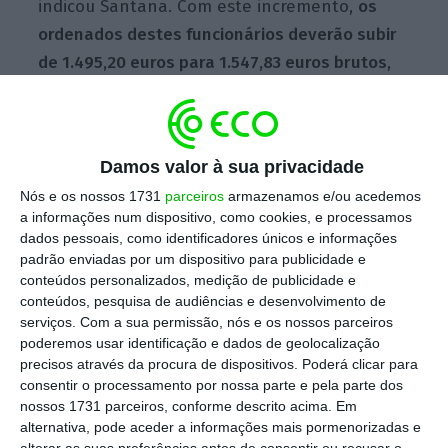
indicou Santana. Com este incremento,
os
ordenados destes funcionários deverão subir
de 1.495,20 euros para 1.547,83 euros brutos
,
passando assim d
o nível 17 para o 18 da
Tabela Remuneratória Única (TRU).
Damos valor à sua privacidade
Nós e os nossos 1731
parceiros
armazenamos e/ou acedemos
Sarmento reforma Finanças e vai criar três novas
a informações num dispositivo, como cookies, e processamos
autoridades
dados pessoais, como identificadores únicos e informações
Ler Mais
padrão enviadas por um dispositivo para publicidade e
conteúdos personalizados, medição de publicidade e
conteúdos, pesquisa de audiências e desenvolvimento de
A valorização dos licenciados especialistas
serviços.
Com a sua permissão, nós e os nossos parceiros
em orçamento da DGO e em estatística do INE
poderemos usar identificação e dados de geolocalização
precisos através da procura de dispositivos. Poderá clicar para
surge no âmbito da reestruturação do
consentir o processamento por nossa parte e pela parte dos
Ministério das Finanças, que passa pela
nossos 1731 parceiros, conforme descrito acima. Em
criação de três novas entidades: a autoridade
alternativa, pode aceder a informações mais pormenorizadas e