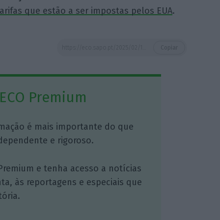
tarifas que estão a ser impostas pelos EUA
.
https://eco.sapo.pt/2025/02/11/exportacoes-de-componentes-automoveis-travaram-45-em-2024-e-o-futuro-proximo-nao-e-animador/
Copiar
 ECO Premium
mação é mais importante do que
dependente e rigoroso.
Premium e tenha acesso a notícias
nta, às reportagens e especiais que
ória.