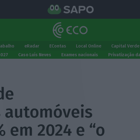
rabalho
eRadar
EContas
Local Online
Capital Verde
2027
Caso Luís Neves
Exames nacionais
Privatização d
de
 automóveis
% em 2024 e “o