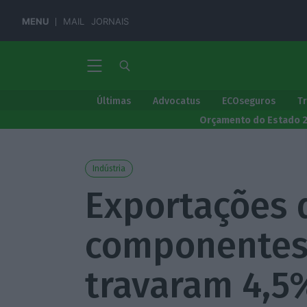
MENU
MAIL
JORNAIS
Últimas
Advocatus
ECOseguros
T
Orçamento do Estado 
Indústria
Exportações 
componentes
travaram 4,5