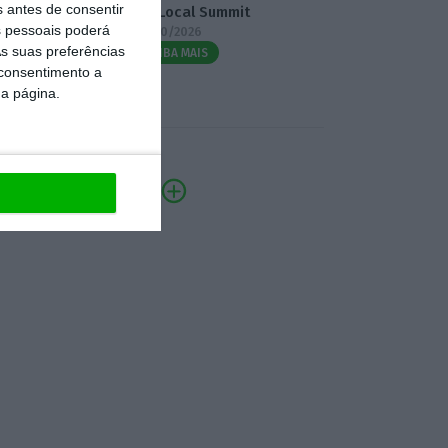
s antes de consentir
3.º Local Summit
 pessoais poderá
07/10/2026
s suas preferências
SAIBA MAIS
 consentimento a
da página.