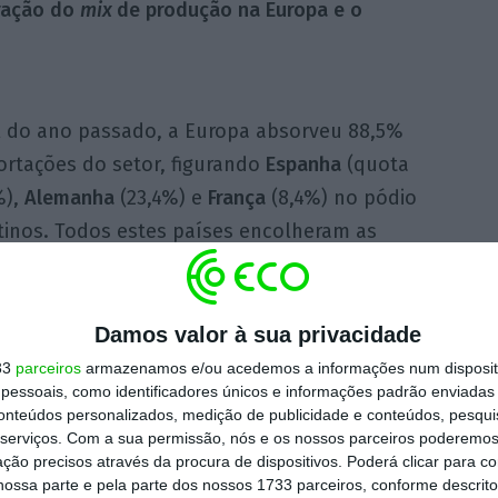
eração do
mix
de produção na Europa e o
l do ano passado, a Europa absorveu 88,5%
ortações do setor, figurando
Espanha
(quota
%),
Alemanha
(23,4%) e
França
(8,4%) no pódio
tinos. Todos estes países encolheram as
 a Portugal, contribuindo para
o primeiro
esde a pandemia
neste indicador.
Damos valor à sua privacidade
o setorial destaca os
EUA
(4,9% do total) e
33
parceiros
armazenamos e/ou acedemos a informações num dispositi
essoais, como identificadores únicos e informações padrão enviadas 
ção na lista de clientes (quota de 2,1%), mas
conteúdos personalizados, medição de publicidade e conteúdos, pesqui
pras às fábricas nacionais.
serviços.
Com a sua permissão, nós e os nossos parceiros poderemos 
ção precisos através da procura de dispositivos. Poderá clicar para co
ossa parte e pela parte dos nossos 1733 parceiros, conforme descrit