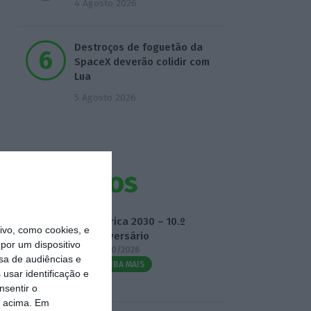
4 Agosto 2026
Destroços de foguetão da
SpaceX deverão colidir com
Lua
5 Agosto 2026
Eventos
Fábrica 2030 – 10.º
vo, como cookies, e
Aniversário
por um dispositivo
14/10/2026
sa de audiências e
SAIBA MAIS
usar identificação e
nsentir o
o acima. Em