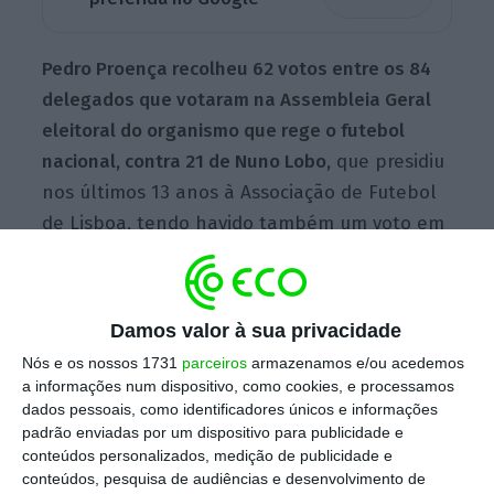
Pedro Proença recolheu 62 votos entre os 84
delegados que votaram na Assembleia Geral
eleitoral do organismo que rege o futebol
nacional, contra 21 de Nuno Lobo,
que presidiu
nos últimos 13 anos à Associação de Futebol
de Lisboa, tendo havido também um voto em
branco, segundo o presidente da Assembleia
Geral da FPF, José Luís Arnaut.
Damos valor à sua privacidade
Nós e os nossos 1731
parceiros
armazenamos e/ou acedemos
O antigo árbitro, de 54 anos, formado em
a informações num dispositivo, como cookies, e processamos
gestão, deverá renunciar ao cargo de
dados pessoais, como identificadores únicos e informações
presidente da Liga Portuguesa de Futebol
padrão enviadas por um dispositivo para publicidade e
conteúdos personalizados, medição de publicidade e
Profissional, para o qual foi eleito pela
conteúdos, pesquisa de audiências e desenvolvimento de
primeira vez em 2014 e cumpria o terceiro