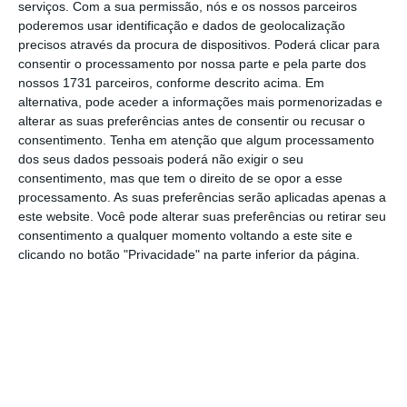
serviços.
Com a sua permissão, nós e os nossos parceiros
mandato até 2027, até segunda-feira, véspera
poderemos usar identificação e dados de geolocalização
precisos através da procura de dispositivos. Poderá clicar para
da cerimónia de posse dos novos órgãos
consentir o processamento por nossa parte e pela parte dos
sociais da FPF.
nossos 1731 parceiros, conforme descrito acima. Em
alternativa, pode aceder a informações mais pormenorizadas e
alterar as suas preferências antes de consentir ou recusar o
Pedro Proença afirmou, entretanto, que o
consentimento.
Tenha em atenção que algum processamento
triunfo nas eleições para os órgãos sociais “é
dos seus dados pessoais poderá não exigir o seu
uma vitória de toda a comunidade do
consentimento, mas que tem o direito de se opor a esse
processamento. As suas preferências serão aplicadas apenas a
futebol”, que pretende unir.
este website. Você pode alterar suas preferências ou retirar seu
consentimento a qualquer momento voltando a este site e
“
Hoje, ganhou o futebol em Portugal.
clicando no botão "Privacidade" na parte inferior da página.
Construímos juntos este programa para
pensar e unir o futebol. O resultado do ato
eleitoral é a prova esmagadora de que
cumprimos o nosso desígnio
. É uma vitória de
toda a comunidade do futebol. Vencemos
todos, sem exceção. Mesmo os que não