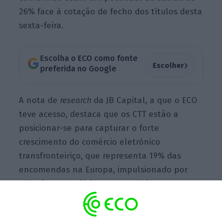
26% face à cotação de fecho dos títulos desta
sexta-feira.
Escolha o ECO como fonte
›
Escolher
preferida no Google
A nota de
research
da JB Capital, a que o ECO
teve acesso, destaca que os CTT estão a
posicionar-se para capturar o forte
crescimento do comércio eletrónico
transfronteiriço, que representa 19% das
encomendas na Europa, impulsionado por
plataformas asiáticas como Shein ou Temu. A
chave está na
aquisição
da Cacesa,
especializada em desalfandegamento,