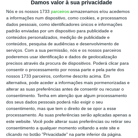
fechada por 91 milhões de euros em
Damos valor à sua privacidade
dezembro por parte da equipa liderada por
Nós e os nossos 1733
parceiros
armazenamos e/ou acedemos
a informações num dispositivo, como cookies, e processamos
João Bento, CEO dos CTT.
dados pessoais, como identificadores únicos e informações
padrão enviadas por um dispositivo para publicidade e
conteúdos personalizados, medição de publicidade e
conteúdos, pesquisa de audiências e desenvolvimento de
CTT fazem negócio com DHL para distribuir
serviços.
Com a sua permissão, nós e os nossos parceiros
encomendas online
poderemos usar identificação e dados de geolocalização
Ler Mais
precisos através da procura de dispositivos. Poderá clicar para
consentir o processamento por nossa parte e pela parte dos
nossos 1733 parceiros, conforme descrito acima. Em
“A Cacesa foi adquirida a múltiplos altamente
alternativa, pode aceder a informações mais pormenorizadas e
atrativos: 4,5 vezes o EV/EBITDA,
versus
os 10
alterar as suas preferências antes de consentir ou recusar o
consentimento.
Tenha em atenção que algum processamento
vezes a que os CTT negociam atualmente”,
dos seus dados pessoais poderá não exigir o seu
sublinham os analistas Joaquín García-Quirós
consentimento, mas que tem o direito de se opor a esse
e Maksym Mishyn.
processamento. As suas preferências serão aplicadas apenas a
este website. Você pode alterar suas preferências ou retirar seu
consentimento a qualquer momento voltando a este site e
A operação permite aos CTT controlar toda a
clicando no botão "Privacidade" na parte inferior da página.