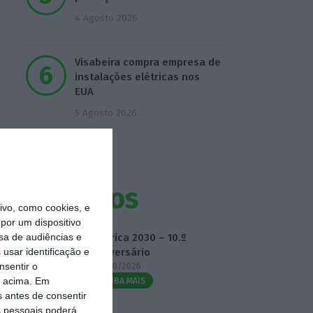
4 Agosto 2026
Visabeira compra empresa de
instalações elétricas nos
EUA
5 Agosto 2026
Eventos
vo, como cookies, e
por um dispositivo
sa de audiências e
Fábrica 2030 – 10.º
usar identificação e
Aniversário
nsentir o
14/10/2026
o acima. Em
SAIBA MAIS
s antes de consentir
 pessoais poderá