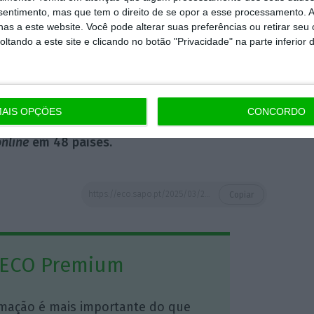
nsentimento, mas que tem o direito de se opor a esse processamento. A
ficaz entre as equipas internacionais.
as a este website. Você pode alterar suas preferências ou retirar seu
r novos talentos em Handewitt e Aarhus, à
tando a este site e clicando no botão "Privacidade" na parte inferior 
erações e avançamos com as nossas
rott, vice-presidente executivo de IT.
AIS OPÇÕES
CONCORDO
trabalhadores e conta com mais de 3.500 lojas
nline
em 48 países.
https://eco.sapo.pt/2025/03/20/dinamarquesa-jysk-instala-hub-tecnologico-em-portugal/
Copiar
 ECO Premium
mação é mais importante do que