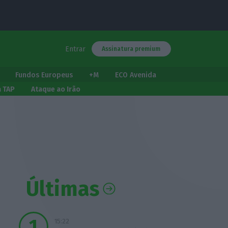
Entrar
Assinatura premium
Fundos Europeus
+M
ECO Avenida
a TAP
Ataque ao Irão
Últimas
15:22