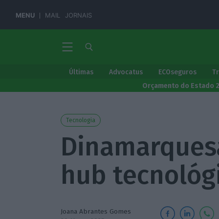
MENU
MAIL
JORNAIS
Últimas
Advocatus
ECOseguros
T
Orçamento do Estado 
Tecnologia
Dinamarquesa
hub tecnológ
Joana Abrantes Gomes