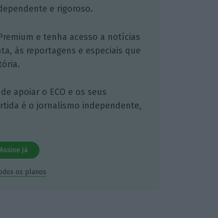
dependente e rigoroso.
Premium e tenha acesso a notícias
nta, às reportagens e especiais que
ória.
 de apoiar o ECO e os seus
artida é o jornalismo independente,
Assine já
todos os planos