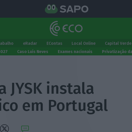
rabalho
eRadar
EContas
Local Online
Capital Verde
2027
Caso Luís Neves
Exames nacionais
Privatização d
 JYSK instala
ico em Portugal