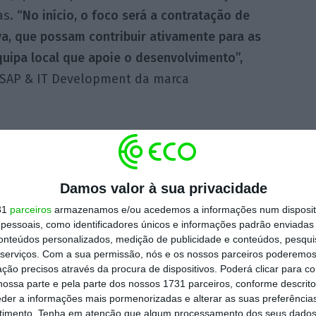
as.
“No início, o foco será a contratação de
a, que possam contribuir ativamente para as
quipa local que apoie o desenvolvimento”,
r SAP & IT Development da marca
te novo centro tecnológico é justificada pel
a
 a “vasta oferta de cursos técnicos, que
tos qualificados”
. Além disso, a
diferença
Damos valor à sua privacidade
aos principais centros de IT da JYSK e a
31
parceiros
armazenamos e/ou acedemos a informações num dispositi
essoais, como identificadores únicos e informações padrão enviadas 
glês
na cidade são fatores que facilitam uma
conteúdos personalizados, medição de publicidade e conteúdos, pesqui
serviços.
Com a sua permissão, nós e os nossos parceiros poderemos 
ção precisos através da procura de dispositivos. Poderá clicar para co
ossa parte e pela parte dos nossos 1731 parceiros, conforme descrit
a deve ser visto como um complemento às
eder a informações mais pormenorizadas e alterar as suas preferência
forçar a nossa capacidade de inovação e
timento.
Tenha em atenção que algum processamento dos seus dados