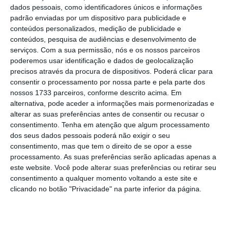
dados pessoais, como identificadores únicos e informações
padrão enviadas por um dispositivo para publicidade e
conteúdos personalizados, medição de publicidade e
conteúdos, pesquisa de audiências e desenvolvimento de
serviços.
Com a sua permissão, nós e os nossos parceiros
Porquê criar esta taxa?
poderemos usar identificação e dados de geolocalização
precisos através da procura de dispositivos. Poderá clicar para
2 de 5
consentir o processamento por nossa parte e pela parte dos
nossos 1733 parceiros, conforme descrito acima. Em
A €STR surge no seguimento da entrada em vigor,
alternativa, pode aceder a informações mais pormenorizadas e
em junho de 2016, de novos requisitos que têm de
alterar as suas preferências antes de consentir ou recusar o
ser cumpridos no cálculo dos índices de referência
consentimento.
Tenha em atenção que algum processamento
do euro. Estes visam sobretudo garantir a respetiva
dos seus dados pessoais poderá não exigir o seu
transparência e fiabilidade, o que se tornou
consentimento, mas que tem o direito de se opor a esse
processamento. As suas preferências serão aplicadas apenas a
evidente após os escândalos de manipulação das
este website. Você pode alterar suas preferências ou retirar seu
taxas de juro, incluindo da Euribor.
consentimento a qualquer momento voltando a este site e
clicando no botão "Privacidade" na parte inferior da página.
Os novos requisitos vieram impor que as taxas de
juro de referência sejam calculadas utilizando,
sempre que possível, transações efetivas dos