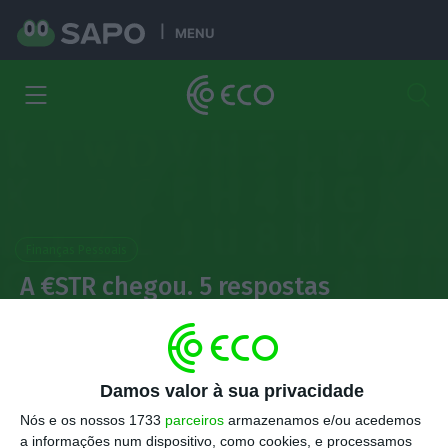
MENU
Finanças Pessoais
A €STR chegou. 5 respostas
sobre a nova taxa de juro do
BCE
Damos valor à sua privacidade
Catarina Melo
2 Outubro 2019
Nós e os nossos 1733
parceiros
armazenamos e/ou acedemos
a informações num dispositivo, como cookies, e processamos