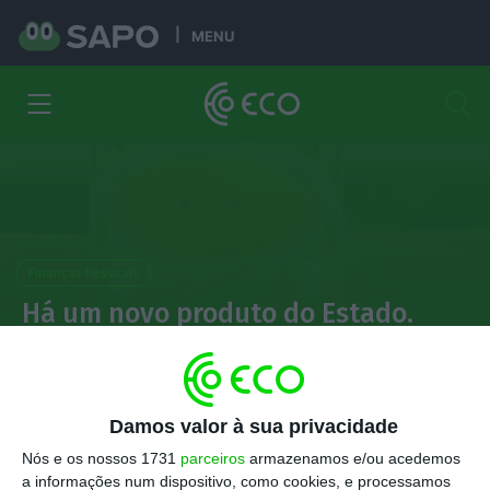
MENU
Finanças Pessoais
Há um novo produto do Estado.
Saiba tudo sobre os
Certificados do Tesouro
Poupança Crescimento
Damos valor à sua privacidade
Nós e os nossos 1731
parceiros
armazenamos e/ou acedemos
Paulo Moutinho
a informações num dispositivo, como cookies, e processamos