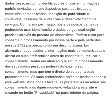
27 Outubro 2017
dados pessoais, como identificadores únicos e informações
padrão enviadas por um dispositivo para publicidade e
conteúdos personalizados, medição de publicidade e
conteúdos, pesquisa de audiências e desenvolvimento de
serviços.
Com a sua permissão, nós e os nossos parceiros
poderemos usar identificação e dados de geolocalização
precisos através da procura de dispositivos. Poderá clicar para
Qual é a taxa de juro
consentir o processamento por nossa parte e pela parte dos
oferecida?
nossos 1731 parceiros, conforme descrito acima. Em
alternativa, pode aceder a informações mais pormenorizadas e
5 de 9
alterar as suas preferências antes de consentir ou recusar o
consentimento.
Tenha em atenção que algum processamento
Este novo produto de poupança vem substituir os
dos seus dados pessoais poderá não exigir o seu
CTPM que ofereciam uma taxa média de 2,25% ao fim
consentimento, mas que tem o direito de se opor a esse
dos cinco anos de aplicação, que poderia ser
processamento. As suas preferências serão aplicadas apenas a
acrescida de um prémio em função do crescimento
este website. Você pode alterar suas preferências ou retirar seu
do PIB a partir do quarto ano.
consentimento a qualquer momento voltando a este site e
clicando no botão "Privacidade" na parte inferior da página.