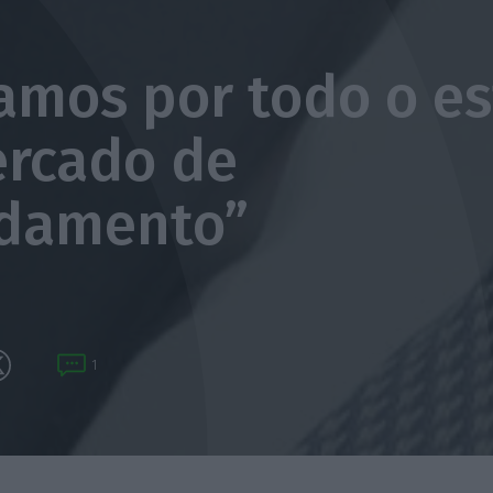
amos por todo o es
rcado de
ndamento”
1