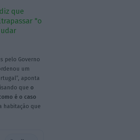
 diz que
trapassar "o
mudar
as pelo Governo
oordenou um
rtugal”, aponta
risando que
o
 como é o caso
na habitação que