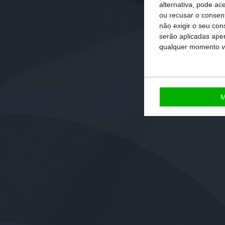
alternativa, pode ac
ou recusar o consen
não exigir o seu co
serão aplicadas apen
qualquer momento vol
M