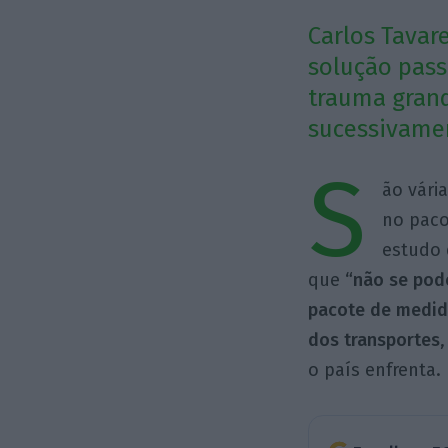
Carlos Tavare
solução pass
trauma grand
sucessivame
S
ão vári
no paco
estudo 
que
“não se pod
pacote de medida
dos transportes
o país enfrenta.