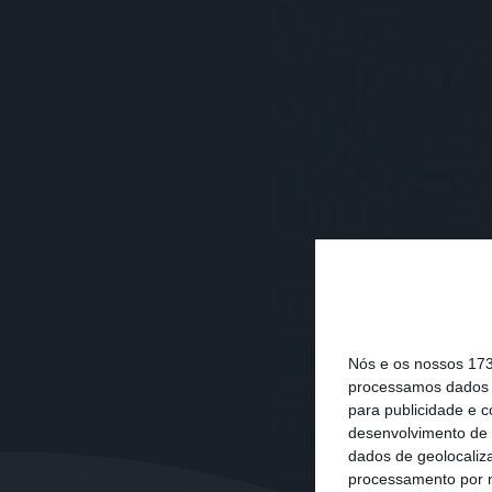
Nós e os nossos 17
processamos dados p
para publicidade e 
desenvolvimento de 
dados de geolocaliza
processamento por n