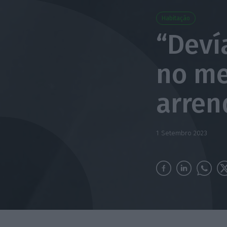
Habitação
“Deví
no me
arre
1 Setembro 2023