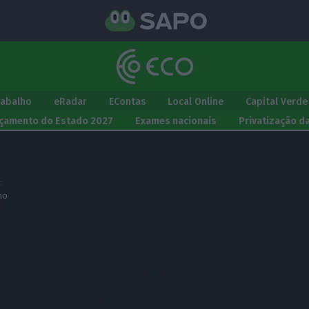
rabalho
eRadar
EContas
Local Online
Capital Verde
çamento do Estado 2027
Exames nacionais
Privatização d
:
ho