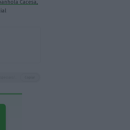
panhola Cacesa,
ial
https://eco.sapo.pt/especiais/negocios-que-desbravam-limites-das-fronteiras/
Copiar