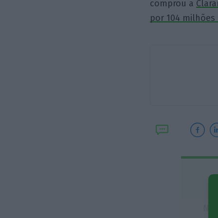
comprou a
Clara
por 104 milhões
No 