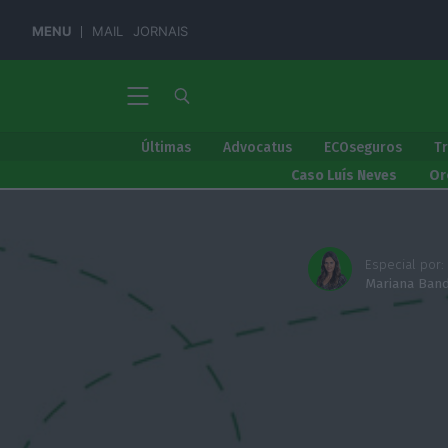
MENU
MAIL
JORNAIS
Últimas
Advocatus
ECOseguros
T
Caso Luís Neves
Or
Especial por:
Mariana Band