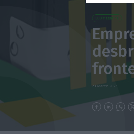
ECO magazine
Empre
desbr
front
23 Março 2025