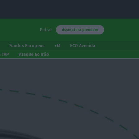
Entrar
Assinatura premium
Fundos Europeus
+M
ECO Avenida
a TAP
Ataque ao Irão