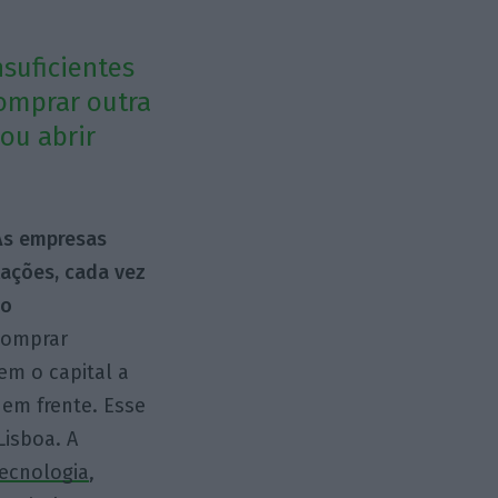
suficientes
comprar outra
ou abrir
As empresas
tações, cada vez
do
 comprar
em o capital a
 em frente. Esse
isboa. A
tecnologia
,