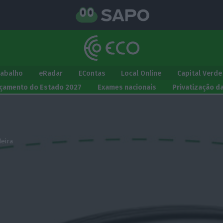
rabalho
eRadar
EContas
Local Online
Capital Verde
çamento do Estado 2027
Exames nacionais
Privatização d
eira