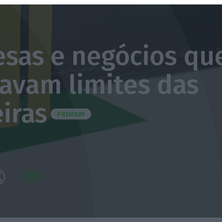
sas e negócios qu
avam limites das
eiras
PREMIUM