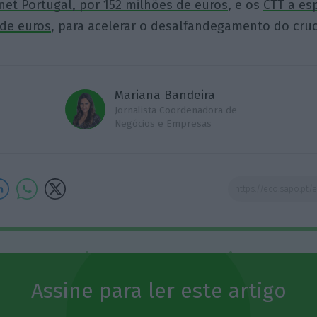
net Portugal, por 152 milhões de euros
, e os
CTT a es
 de euros
, para acelerar o desalfandegamento do cruc
Mariana Bandeira
Jornalista Coordenadora de
Negócios e Empresas
Assine o ECO Premium
Assine para ler este artigo
momento em que a informação é mais importante do