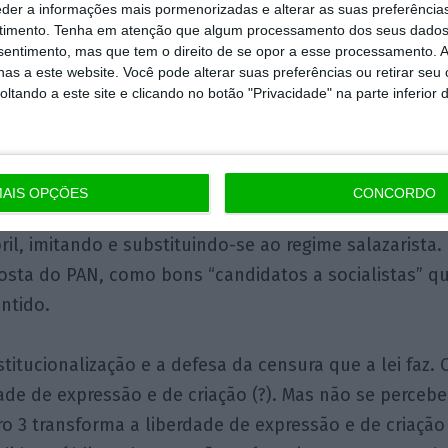
objectivo desta lei não é explicitá-lo. O que nela é g
eder a informações mais pormenorizadas e alterar as suas preferência
timento.
Tenha em atenção que algum processamento dos seus dados
stica contida nos 22 artigos com pseudo-direitos que
nsentimento, mas que tem o direito de se opor a esse processamento. A
 a institucionalização da censura que faz.
as a este website. Você pode alterar suas preferências ou retirar seu
tando a este site e clicando no botão "Privacidade" na parte inferior 
, é mais do mesmo, a legislação há muito que é usad
alista, especialmente nos preâmbulos, mas também n
alistas nunca tiveram qualquer pejo em usar e abusa
AIS OPÇÕES
CONCORDO
 para fazer propaganda em causa própria. Fazem-no
ril, imitando e substituindo-se ao regime salazarista
osta do PAN, como bons “candidatos a socialistas” 
ntido.
stitucionalização e a defesa da censura que a lei faz. O
dade de expressão e de criação (?). Mas não se perce
 3 transforma a liberdade de expressão e de criação