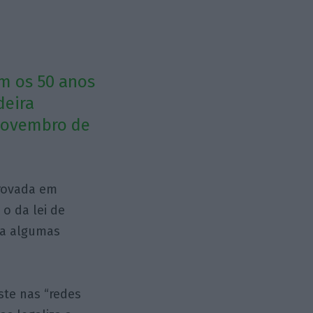
am os 50 anos
deira
 Novembro de
provada em
o da lei de
va algumas
ste nas “redes