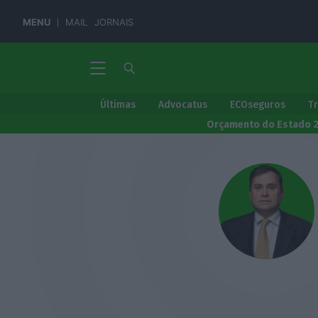
MENU
MAIL
JORNAIS
Últimas
Advocatus
ECOseguros
T
Orçamento do Estado 