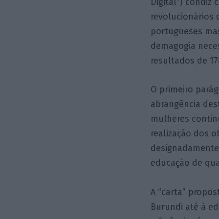
Digital”) condiz
revolucionários
portugueses mas
demagogia neces
resultados de 1
O primeiro parág
abrangência des
mulheres contin
realização dos o
designadamente 
educação de qua
A “carta” propos
Burundi até à e