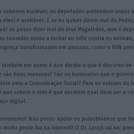
o saberem escrever, os deputados pretendem impor a
a eles) é aceitável. E se eu quiser dizem mal do Pedro
uê? se posso dizer mal do José Magalhães, que é dep
as touradas estou a incitar ao ódio contra os animais
ingonça transformaram em pessoas, como o PAN pre
 também em quem é que decide o que é discurso de
e são boas maneiras? São os burocratas que o govern
ora para a Comunicação Social? Para os autores da l
 é que sabem e eles é que decidem qual deve ser o c
ço digital.
terrorismo? Não posso apoiar os palestinianos que l
o muita gente faz na internet? O Dr. Louçã vai ser pre