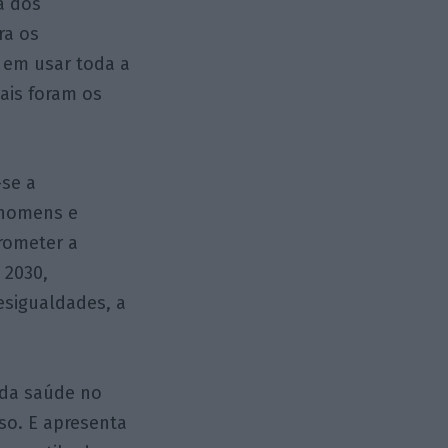
a dos
ra os
 em usar toda a
ais foram os
-se a
 homens e
rometer a
 2030,
esigualdades, a
o da saúde no
so. E apresenta