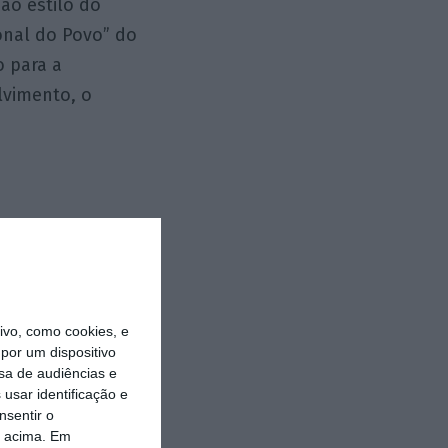
ao estilo do
onal do Povo” do
o para a
lvimento, o
“direitos
s fundamentais
ão. O nº 2, do
vo, como cookies, e
elimitam e
por um dispositivo
o ciberespaço.”.
sa de audiências e
usar identificação e
nsentir o
berdade e
o acima. Em