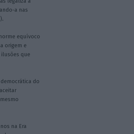
as legaliza a
ocando-a nas
).
 enorme equívoco
a origem e
 ilusões que
o democrática do
aceitar
o mesmo
anos na Era