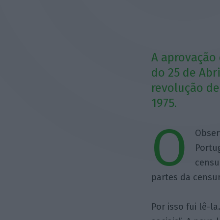
A aprovação 
do 25 de Abri
revolução de
1975.
O
Obser
Portu
censu
partes da censur
Por isso fui lê-