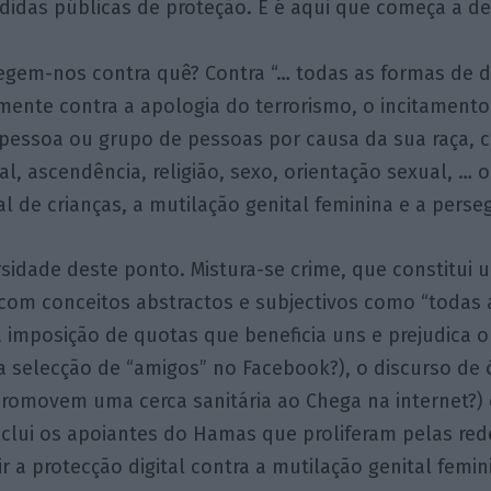
didas públicas de proteção. E é aqui que começa a d
egem-nos contra quê? Contra “… todas as formas de d
ente contra a apologia do terrorismo, o incitamento
 pessoa ou grupo de pessoas por causa da sua raça, c
al, ascendência, religião, sexo, orientação sexual, … 
l de crianças, a mutilação genital feminina e a perseg
sidade deste ponto. Mistura-se crime, que constitui 
, com conceitos abstractos e subjectivos como “todas
a imposição de quotas que beneficia uns e prejudica
 a selecção de “amigos” no Facebook?), o discurso de
promovem uma cerca sanitária ao Chega na internet?)
nclui os apoiantes do Hamas que proliferam pelas rede
r a protecção digital contra a mutilação genital femini