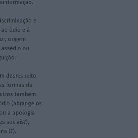
esinformação.
iscriminação e
 ao ódio e à
or, origem
o assédio ou
uição.”
um desrespeito
 as formas de
 outros também
 ódio (abrange os
 ou a apologia
s sociais?),
na (?).