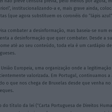
 lei não prevê censura prévia, pelo menos por agora, m
riori”, institucionalizando-a e, mais grave ainda, col
as (que agora substituem os coronéis do ”lápis azul”
l” visa combater a desinformação, mas baseia-se num
enta a desinformação que quer combater. Desde a su
ome até ao seu conteúdo, toda ela é um cardápio de
gueses.
a União Europeia, uma organização onde a legitimaçã
cientemente valorizada. Em Portugal, continuamos a 
udo o que nos chega de Bruxelas desde que venha n
eques.
 do título da lei (“Carta Portuguesa de Direitos Hum