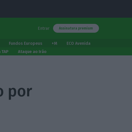
Entrar
Assinatura premium
Fundos Europeus
+M
ECO Avenida
a TAP
Ataque ao Irão
o por