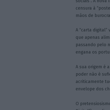
sociais”. A nova
censura à “poste
mãos de burocrat
A “carta digita
que apenas alim
passando pelo n
engana os portu
A sua origem é 
poder não é sufi
acriticamente t
envelope dos ch
O pretensiosismo