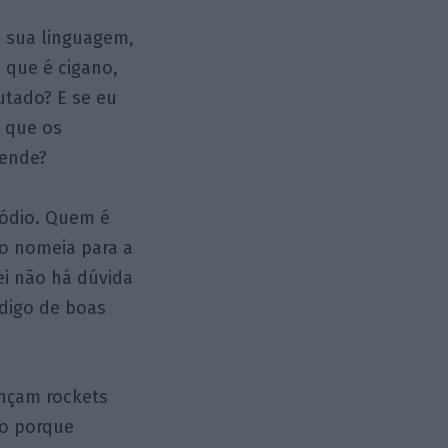
 sua linguagem,
, que é cigano,
utado? E se eu
, que os
tende?
 ódio. Quem é
o nomeia para a
ei não há dúvida
ódigo de boas
ançam rockets
so porque