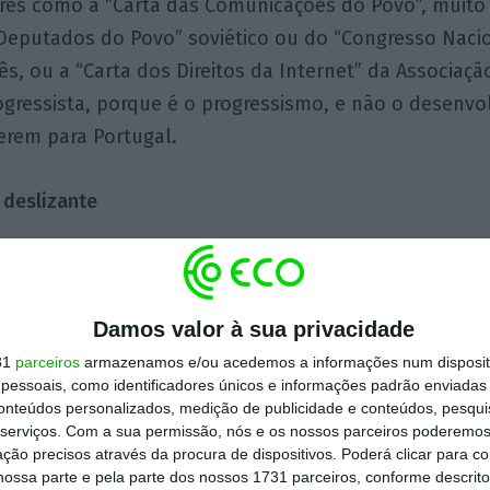
res como a “Carta das Comunicações do Povo”, muito 
Deputados do Povo” soviético ou do “Congresso Naci
, ou a “Carta dos Direitos da Internet” da Associaçã
gressista, porque é o progressismo, e não o desenvo
rem para Portugal.
deslizante
e é mesmo o seu conteúdo. Não é a pomposidade dos 
ópria futilidade desta lei, que em termos de direito
Damos valor à sua privacidade
que repetir os que já estão consagrados na Constituiç
31
parceiros
armazenamos e/ou acedemos a informações num dispositi
rma-o: “As normas que na ordem jurídica portuguesa d
essoais, como identificadores únicos e informações padrão enviadas 
s, liberdades e garantias são plenamente aplicáveis n
conteúdos personalizados, medição de publicidade e conteúdos, pesqui
serviços.
Com a sua permissão, nós e os nossos parceiros poderemos 
ção precisos através da procura de dispositivos. Poderá clicar para co
onstituição que isente o ciberespaço dos direitos, li
ossa parte e pela parte dos nossos 1731 parceiros, conforme descrit