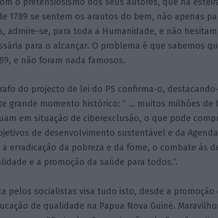
 com o pretensiosismo dos seus autores, que na esteir
 de 1789 se sentem os arautos do bem, não apenas pa
, admire-se, para toda a Humanidade, e não hesitam
sária para o alcançar. O problema é que sabemos qu
789, e não foram nada famosos.
rafo do projecto de lei do PS confirma-o, destacando
te grande momento histórico: “ … muitos milhões de
uam em situação de ciberexclusão, o que pode comp
bjetivos de desenvolvimento sustentável e da Agenda
a erradicação da pobreza e da fome, o combate às d
lidade e a promoção da saúde para todos.”.
ta pelos socialistas visa tudo isto, desde a promoçã
ducação de qualidade na Papua Nova Guiné. Maravilho