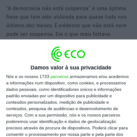
“A democracia não está suspensa” é uma óptima
frase que tem sido utilizada para quase tudo nos
últimos dez meses. É evidente que não está nem
pode ser suspensa. Era o que mais faltava.
É certo que nos têm sido retirados
transitoriamente direitos básicos de uma
Damos valor à sua privacidade
democracia liberal como direitos de reunião, de
circulação, de comércio ou de frequência de locais
Nós e os nossos 1733
parceiros
armazenamos e/ou acedemos
a informações num dispositivo, como cookies, e processamos
de culto. Mas toda a gente entende o motivo
dados pessoais, como identificadores únicos e informações
dessas medidas excepcionais e uma larga maioria
padrão enviadas por um dispositivo para publicidade e
da população concorda com elas e cumpre-as.
conteúdos personalizados, medição de publicidade e
conteúdos, pesquisa de audiências e desenvolvimento de
Não é por isso que deixámos pontualmente de
serviços.
Com a sua permissão, nós e os nossos parceiros
ser uma democracia ou recuámos meio século no
poderemos usar identificação e dados de geolocalização
tempo.
precisos através da procura de dispositivos. Poderá clicar para
consentir o processamento por nossa parte e pela parte dos