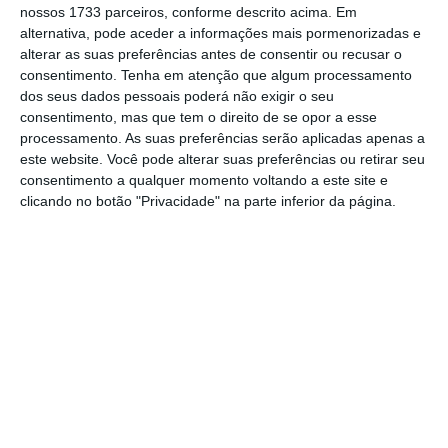
nossos 1733 parceiros, conforme descrito acima. Em
Da mesma forma, o eventual adiamento das
alternativa, pode aceder a informações mais pormenorizadas e
eleições presidenciais pelos mesmos motivos
alterar as suas preferências antes de consentir ou recusar o
consentimento.
Tenha em atenção que algum processamento
sanitários não teria representado o
dos seus dados pessoais poderá não exigir o seu
cancelamento ou o adiamento da democracia.
consentimento, mas que tem o direito de se opor a esse
Desde Fevereiro do ano passado
contam-se já 75
processamento. As suas preferências serão aplicadas apenas a
este website. Você pode alterar suas preferências ou retirar seu
países que adiaram actos eleitorais
por causa da
consentimento a qualquer momento voltando a este site e
pandemia. Muitos são democracias consolidadas a
clicando no botão "Privacidade" na parte inferior da página.
quem não damos lições na matéria.
Mas, mais uma vez, é mais fácil usar o slogan de
ocasião do que pensar, decidir, planear e executar
atempadamente o que deve ser feito. Isso devia
ter ocorrido há muitos meses e nunca há duas ou
três semanas quando Tino de Rans, num debate
televisivo, defendeu que as eleições deviam ter
sido adiadas e embaraçou notoriamente o