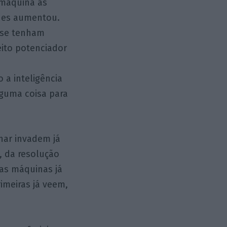
 máquina as
ades aumentou.
o se tenham
eito potenciador
 a inteligência
lguma coisa para
har invadem já
, da resolução
as máquinas já
imeiras já veem,