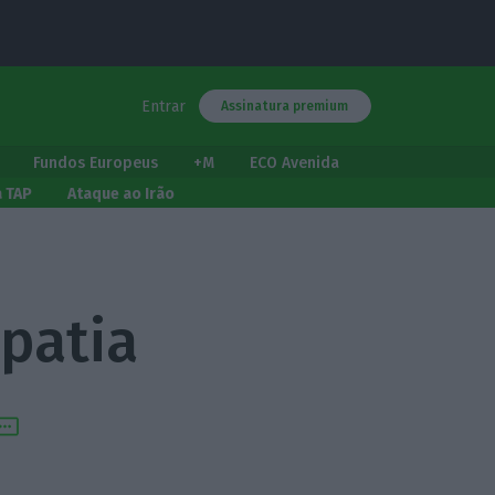
Entrar
Assinatura premium
Fundos Europeus
+M
ECO Avenida
a TAP
Ataque ao Irão
patia