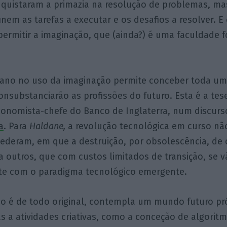
quistaram a primazia na resolução de problemas, ma
nem as tarefas a executar e os desafios a resolver. E
ermitir a imaginação, que (ainda?) é uma faculdade f
ano no uso da imaginação permite conceber toda um
onsubstanciarão as profissões do futuro. Esta é a tes
conomista-chefe do Banco de Inglaterra, num discur
a
. Para
Haldane,
a revolução tecnológica em curso não
ederam, em que a destruição, por obsolescência, de 
 a outros, que com custos limitados de transição, se 
e com o paradigma tecnológico emergente.
não é de todo original, contempla um mundo futuro p
as a atividades criativas, como a conceção de algorit