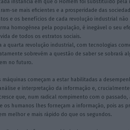
cada instância em que o Homem foi substituído pela
ram-se mais eficientes e a prosperidade das socied
tos e os benefícios de cada revolução industrial nã
forma homogénea pela população, é inegável o seu ef
vida de todos os estratos sociais.
a a quarta revolução industrial, com tecnologias como
ediatamente sobrevém a questão de saber se sobrará a
em no futuro.
as máquinas começam a estar habilitadas a desempen
nálise e interpretação da informação e, crucialmente
cresce que, num radical rompimento com o passado, 
e os humanos lhes forneçam a informação, pois as pr
m melhor e mais rápido do que os segundos.