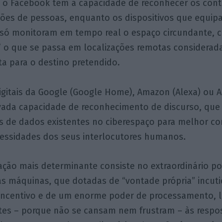
 o Facebook têm a capacidade de reconhecer os conto
hões de pessoas, enquanto os dispositivos que equip
só monitoram em tempo real o espaço circundante,
 o que se passa em localizações remotas considerada
ta para o destino pretendido.
igitais da Google (Google Home), Amazon (Alexa) ou Ap
ada capacidade de reconhecimento de discurso, qu
s de dados existentes no ciberespaço para melhor c
ecessidades dos seus interlocutores humanos.
ção mais determinante consiste no extraordinário po
s máquinas, que dotadas de “vontade própria” incuti
ncentivo e de um enorme poder de processamento, 
tes – porque não se cansam nem frustram – às respos