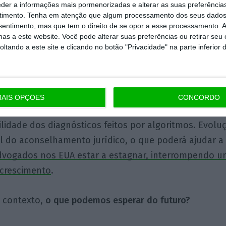
niversal destas tecnologias começa agora a dar os p
eder a informações mais pormenorizadas e alterar as suas preferência
timento.
Tenha em atenção que algum processamento dos seus dados
pacto já é notório em quadrantes da atividade econó
nsentimento, mas que tem o direito de se opor a esse processamento. A
as elites profissionais.
as a este website. Você pode alterar suas preferências ou retirar seu
tando a este site e clicando no botão "Privacidade" na parte inferior 
eiro, grande parte dos volumes transacionados nos
bial é efetuado por computadores e no domínio dos s
ntechs e as bigtechs já dam cartas. Na medicina assis
AIS OPÇÕES
CONCORDO
lência da robotização de procedimentos cirúrgicos, 
lidade dos diagnósticos feitos por algoritmos. Evol
l do aconselhamento jurídico, o que poderá ajudar a 
vogados nos EUA estar a estagnar, interrompendo u
 crescimento
.
 contexto,
o que podemos esperar do futuro?