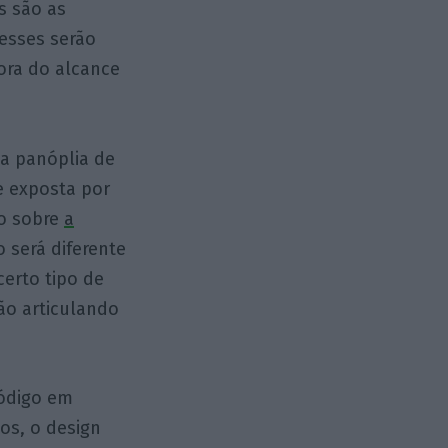
s são as
 esses serão
ora do alcance
a panóplia de
e exposta por
so sobre
a
 será diferente
certo tipo de
vão articulando
ródigo em
mos, o design