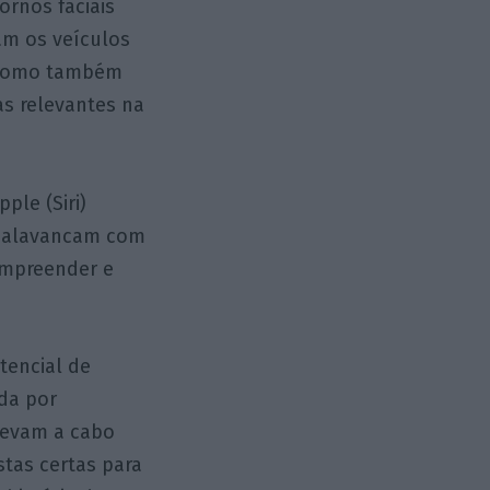
rnos faciais
am os veículos
 como também
s relevantes na
ple (Siri)
e alavancam com
ompreender e
tencial de
da por
levam a cabo
tas certas para