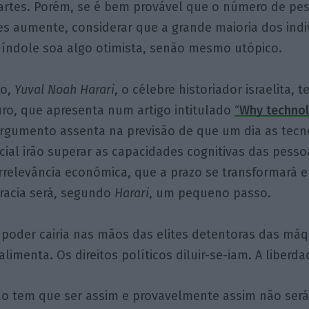
s artes. Porém, se é bem provável que o número de pe
es aumente, considerar que a grande maioria dos indi
 índole soa algo otimista, senão mesmo utópico.
ão,
Yuval Noah Harari
, o célebre historiador israelita,
uro, que apresenta num artigo intitulado
“
Why technol
argumento assenta na previsão de que um dia as tecn
ificial irão superar as capacidades cognitivas das pess
rrelevância económica, que a prazo se transformará e
acia será, segundo
Harari
, um pequeno passo.
 poder cairia nas mãos das elites detentoras das máq
limenta. Os direitos políticos diluir-se-iam. A liberd
ão tem que ser assim e provavelmente assim não será