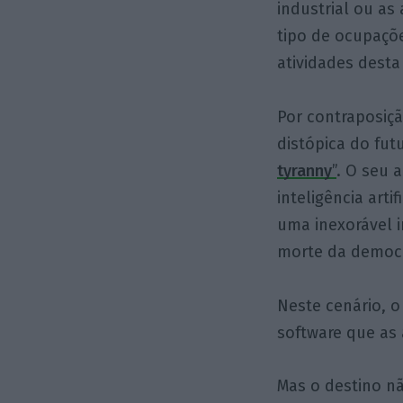
industrial ou a
tipo de ocupaçõ
atividades desta
Por contraposiç
distópica do fut
tyranny
”
. O seu 
inteligência art
uma inexorável i
morte da democr
Neste cenário, o
software que as a
Mas o destino n