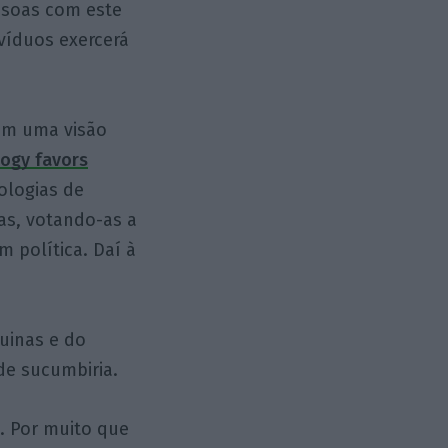
ssoas com este
víduos exercerá
 tem uma visão
ogy favors
ologias de
oas, votando-as a
m política. Daí à
uinas e do
ade sucumbiria.
. Por muito que