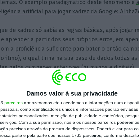
blemas. O exemplo paradigmático deste fenómeno é
a
ligência artificial para jogar xadrez da Google: AlphaZ
que de xadrez só sabia as regras básicas, após jogar 
o e aprender a partir dos seus próprios erros, em apen
om a proficiência suficiente para bater o então cam
goritmo), o qual tinha na sua base de dados todas as
das pelos campeões anteriores (humanos e digitais).
ue pode parecer trivial, na verdade é reveladora de um
Damos valor à sua privacidade
gmática. Isto porque, enquanto o algoritmo vencido 
33
parceiros
armazenamos e/ou acedemos a informações num dispositi
vante sobre xadrez, o AlphaZero não detinha nenhuma
essoais, como identificadores únicos e informações padrão enviadas 
escassas horas, gerar conhecimento que facilmente 
conteúdos personalizados, medição de publicidade e conteúdos, pesqui
 acumulado ao longo de séculos.
serviços.
Com a sua permissão, nós e os nossos parceiros poderemos 
ção precisos através da procura de dispositivos. Poderá clicar para co
ossa parte e pela parte dos nossos 1733 parceiros, conforme descrit