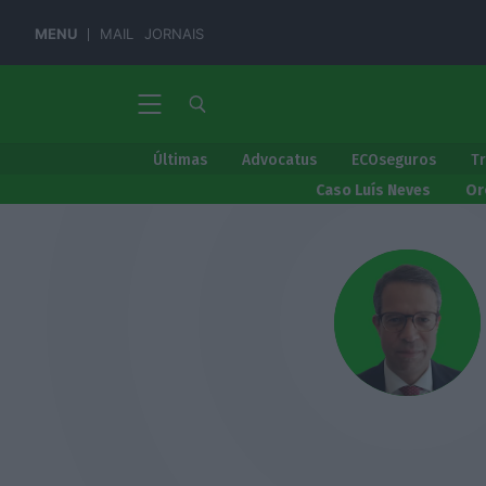
MENU
MAIL
JORNAIS
Últimas
Advocatus
ECOseguros
T
Caso Luís Neves
Or