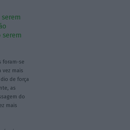
o serem
não
o serem
s foram-se
 vez mais
dio de força
nte, as
passagem do
ez mais