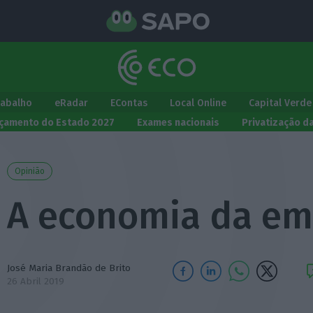
rabalho
eRadar
EContas
Local Online
Capital Verde
çamento do Estado 2027
Exames nacionais
Privatização d
Opinião
A economia da em
José Maria Brandão de Brito
26 Abril 2019