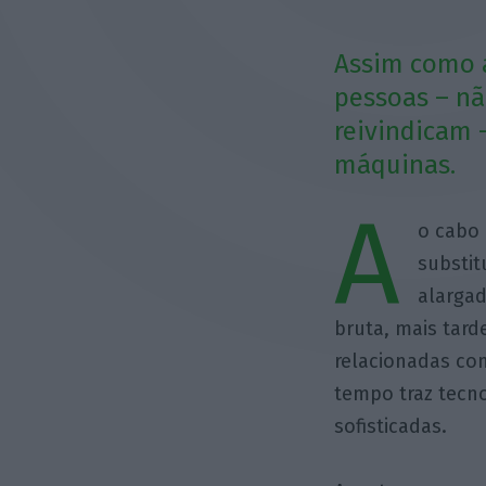
Assim como 
pessoas – nã
reivindicam 
máquinas.
A
o cabo 
substi
alargad
bruta, mais tard
relacionadas com
tempo traz tecn
sofisticadas.