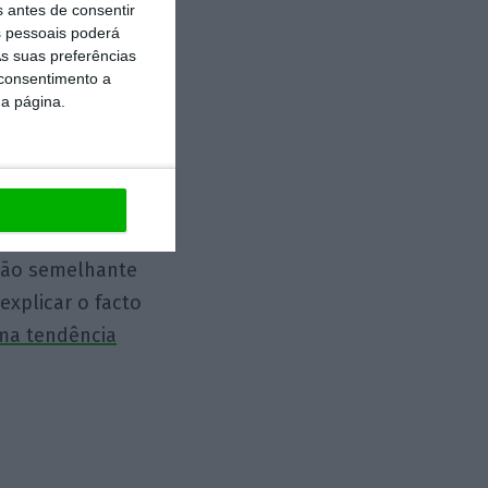
rimeiros passos,
s antes de consentir
 pessoais poderá
mica outrora
s suas preferências
 consentimento a
da página.
 mercados
erviços
te-se a uma
bem como ao
ução semelhante
explicar o facto
ma tendência