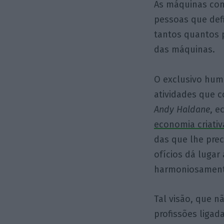
As máquinas con
pessoas que defi
tantos quantos p
das máquinas.
O exclusivo hum
atividades que c
Andy Haldane
, e
economia criativ
das que lhe prec
ofícios dá lugar
harmoniosament
Tal visão, que 
profissões ligad