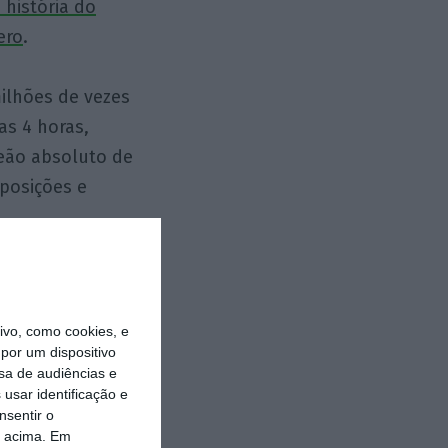
 história do
ero
.
milhões de vezes
as 4 horas,
peão absoluto de
 posições e
a radical
detinha toda a
vo, como cookies, e
, mas isso não o
por um dispositivo
superou o que os
sa de audiências e
usar identificação e
nsentir o
o acima. Em