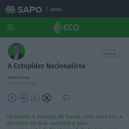
MENU
Opinião
A Estupidez Nacionalista
Pedro Pinto
24 Janeiro 2020
Os recuos e avanços de Trump, uma nova era, a
do recuo no livre comércio e pelo