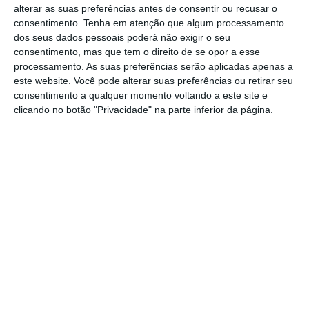
alterar as suas preferências antes de consentir ou recusar o
consentimento.
Tenha em atenção que algum processamento
As duas maiores economias do Mundo
dos seus dados pessoais poderá não exigir o seu
assinaram uma primeira fase de acordo que
consentimento, mas que tem o direito de se opor a esse
processamento. As suas preferências serão aplicadas apenas a
suspende meses de guerra comercial, tarifas,
este website. Você pode alterar suas preferências ou retirar seu
imposições alfandegárias e restrições
consentimento a qualquer momento voltando a este site e
tecnológicas. Uma fricção mais prejudicial ao
clicando no botão "Privacidade" na parte inferior da página.
crescimento chinês que à dinâmica
americana, provam os números. Trump
prometera equilibrar a relação com a China,
mergulhada num enorme abismo comercial:
um défice de 400 mil milhões dólares que na
narrativa anti-globalização extinguiu o
trabalho e a criatividade de dezenas de
milhões de americanos do rust belt. No
fundo, toda aquela faixa industrial
esquecida, que vai da Virgínia ao Ohio, e que