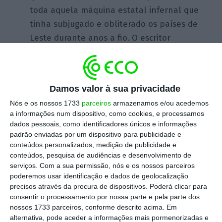
toda aquela máquina estatal infernal que
tinha subjugado e obliterado os países de
Leste durante anos a fio. O escritor
respondeu com desalento: a estupidez
ideológica foi substituída pela estupidez
comercial! Referia-se ao consumismo
Damos valor à sua privacidade
desenfreado, à voragem dos lucros que nos
Nós e os nossos 1733
parceiros
armazenamos e/ou acedemos
guiou para a crise financeira de 2008 e a uma
a informações num dispositivo, como cookies, e processamos
cupidez que fez brilhar um punhado de
dados pessoais, como identificadores únicos e informações
novos ricos em detrimento de valores como a
padrão enviadas por um dispositivo para publicidade e
conteúdos personalizados, medição de publicidade e
cultura ou a educação. Vem isto a propósito
conteúdos, pesquisa de audiências e desenvolvimento de
de Trump e o acordo fechado com a China,
serviços.
Com a sua permissão, nós e os nossos parceiros
que deixa a economia mundial a respirar de
poderemos usar identificação e dados de geolocalização
precisos através da procura de dispositivos. Poderá clicar para
alívio e assenta numa nova estupidez:
consentir o processamento por nossa parte e pela parte dos
aquela tem ganho alento por todo o mundo
nossos 1733 parceiros, conforme descrito acima. Em
civilizado. A nacionalista.
alternativa, pode aceder a informações mais pormenorizadas e