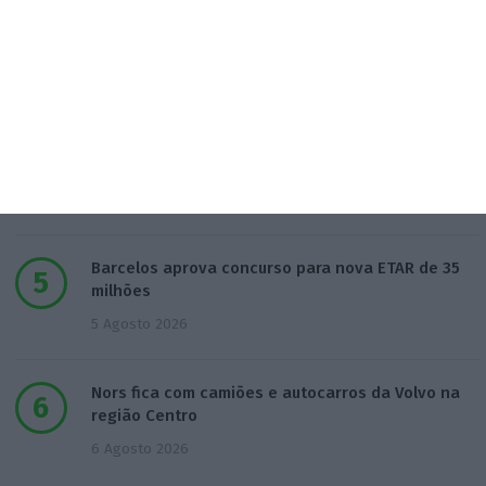
Ventura diz que dívida pública evidencia “péssima
gestão”
4 Agosto 2026
Supremo espanhol condena EY a pagar a
acionistas da Gowex
5 Agosto 2026
Barcelos aprova concurso para nova ETAR de 35
milhões
5 Agosto 2026
Nors fica com camiões e autocarros da Volvo na
região Centro
6 Agosto 2026