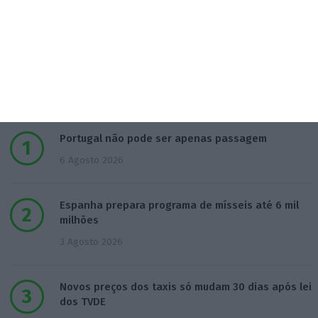
Populares
Portugal não pode ser apenas passagem
6 Agosto 2026
Espanha prepara programa de mísseis até 6 mil
milhões
3 Agosto 2026
Novos preços dos taxis só mudam 30 dias após lei
dos TVDE