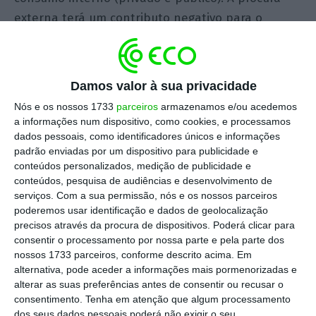
externa terá um contributo negativo para o
crescimento (ou seja, as importações vão crescer
mais que as exportações). De fato, quando
olhamos para este PE é a desilusão em matéria
Damos valor à sua privacidade
de aposta futura nas exportações. Depois de
Nós e os nossos 1733
parceiros
armazenamos e/ou acedemos
terem passado de 28% para quase 45% do PIB, o
a informações num dispositivo, como cookies, e processamos
Governo prevê que em 2023 o volume das
dados pessoais, como identificadores únicos e informações
padrão enviadas por um dispositivo para publicidade e
exportações continue a representar um valor em
conteúdos personalizados, medição de publicidade e
torno dos 45% PIB. Bem abaixo dos nossos
conteúdos, pesquisa de audiências e desenvolvimento de
principais concorrentes, onde as exportações
serviços.
Com a sua permissão, nós e os nossos parceiros
poderemos usar identificação e dados de geolocalização
representam mais de 70%-80% PIB.
precisos através da procura de dispositivos. Poderá clicar para
consentir o processamento por nossa parte e pela parte dos
O Governo prevê também uma redução da taxa de
nossos 1733 parceiros, conforme descrito acima. Em
alternativa, pode aceder a informações mais pormenorizadas e
desemprego dos atuais 7% em 2018 para 5.4% em
alterar as suas preferências antes de consentir ou recusar o
2023. Este número tem dois problemas:
consentimento.
Tenha em atenção que algum processamento
dos seus dados pessoais poderá não exigir o seu