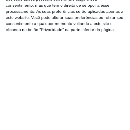
consentimento, mas que tem o direito de se opor a esse
Se assim for, Portugal terá uma taxa natural
processamento. As suas preferências serão aplicadas apenas a
de desemprego em torno dos 5%, o que era o
este website. Você pode alterar suas preferências ou retirar seu
valor antes da crise. Isso significaria que o
consentimento a qualquer momento voltando a este site e
clicando no botão "Privacidade" na parte inferior da página.
impacto estrutural da crise estaria
ultrapassado, o que se afigura improvável.
Descidas adicionais do desemprego neste
momento são mais difíceis do que nos
últimos anos. É mais fácil descer o
desemprego de 12% para 10.5% (a mesma
magnitude da descida prevista no PE) que de
7% para 5.4%. O custo marginal de cada
décima a menos de desemprego tendo a ser
maior. E com a economia a crescer 1.5% isso
dificilmente acontecerá.