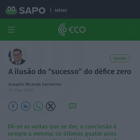
MENU
Opinião
A ilusão do “sucesso” do défice zero
Joaquim Miranda Sarmento
13 Maio 2019
Dê-se as voltas que se der, a conclusão é
sempre a mesma: os últimos quatro anos