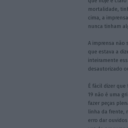
que hoje é claro
mortalidade, tin
cima, a imprens
nunca tinham al
A imprensa não s
que estava a di
inteiramente ess
desautorizado ou
É fácil dizer que
19 não é uma grip
fazer peças ple
linha da frente, 
erro dar ouvidos