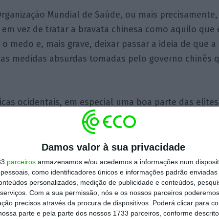
Organização Mundial de Saúde, ou mais precisamente,
, em vez de tratar a bravata chinesa como aquilo que 
r o medo e, mais grave, deixar passar a ideia de que 
 as medidas absurdas tomadas pelo governo chinês 
icas ocidentais, em especial uma boa parte das elite
nter alguma racionalidade, com a imprensa e a acad
m fascinadas com a ideia de um combate heroico cont
ir aos seus governos que adoptassem, o mais cedo po
Damos valor à sua privacidade
o os chineses, convencidos de que, de outra forma, 
33
parceiros
armazenamos e/ou acedemos a informações num dispositi
essoais, como identificadores únicos e informações padrão enviadas 
encialmente sem limite, até que todo o universo fos
conteúdos personalizados, medição de publicidade e conteúdos, pesqui
serviços.
Com a sua permissão, nós e os nossos parceiros poderemos 
ção precisos através da procura de dispositivos. Poderá clicar para co
ossa parte e pela parte dos nossos 1733 parceiros, conforme descrit