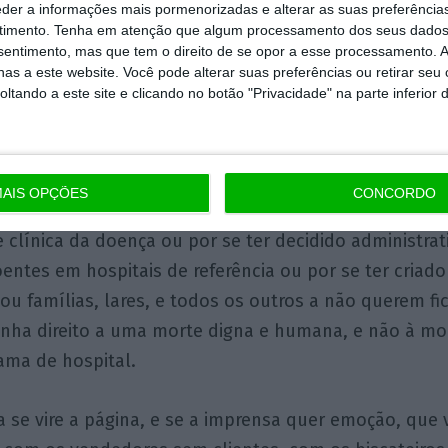
onou todo o espírito crítico, acoitou charlatães var
eder a informações mais pormenorizadas e alterar as suas preferência
dos, os que não sabem que não sabem – montou ope
timento.
Tenha em atenção que algum processamento dos seus dados
nsentimento, mas que tem o direito de se opor a esse processamento. A
rtos, esquecendo toda a cautela em lhes atribuir um
as a este website. Você pode alterar suas preferências ou retirar seu
pessoas que nunca tinham pensado sobre o que é u
tando a este site e clicando no botão "Privacidade" na parte inferior 
animidade social em torno do pensamento mágico de
todos, o apocalipse chegava amanhã, às cavalitas de 
AIS OPÇÕES
CONCORDO
se interrogou se o pandemónio nos cuidados intensiv
e clínica da doença ou por se ter decidido administra
entes em hospitais de referência ou por se ter criad
ou famílias, lares, e todos os outros a não querem fic
nha direito a uma morte digna e humana, e não à mor
ama de hospital.
 se vire a página, e se a imprensa quer emoção, que 