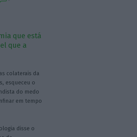
emia que está
pel que a
as colaterais da
s, esqueceu o
andista do medo
onfinar em tempo
logia disse o