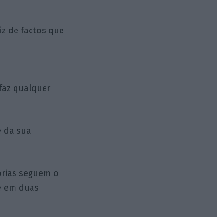
iz de factos que
 faz qualquer
é da sua
órias seguem o
e em duas