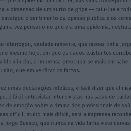
 -– que a epidemia da covid 19, nas suas consequênci
ha a dimensão de um surto de gripe –- caiu-lhe a to
a cavalgou o sentimento da opinião pública e os com
guma vez pensado no que era uma epidemia, destrat
e interrogou, verdadeiramente, que razões tinha Jorg
zer e mesmo hoje, em que os dados existentes corro
a ideia inicial, a imprensa preocupa-se mais em saber
 não, que em verificar os factos.
 fez umas declarações infelizes, é fácil dizer que clini
e, é fácil entrevistar intensivistas nas salas de cuida
nas de emoção sobre o drama dos profissionais de sa
mas difícil, muito mais difícil, será a imprensa recon
 a Jorge Buescu, que nunca na vida tinha visto curva