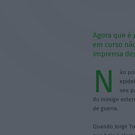
Agora que é 
em curso não 
imprensa d
N
ão po
epide
seu p
do inimigo exte
de guerra.
Quando Jorge To