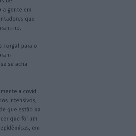
as de
da a gente em
entadores que
aram-no.
e Torgal para o
boram
 se se acha
camente a covid
dos intensivos,
úde que estão na
hecer que foi um
s epidémicas, em