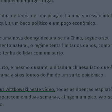
compreender Jorge Torgal.
bra de teoria de conspiração, há uma sucessão infel
aqui, a um beco político e um poço económico.
 uma nova doença declara-se na China, segue o seu
ento natural, o regime tenta limitar os danos, como
 tenha de lidar com um surto.
urto, e mesmo durante, a ditadura chinesa faz o que 
hama a si os louros do fim de um surto epidémico.
ut Wittkowski neste vídeo,
todas as doenças respirat
aparecem em duas semanas, atingem um pico, vão-s
o.