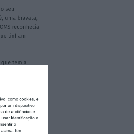
 o seu
é, uma bravata,
a OMS reconhecia
que tinham
s que tem a
emia em lugar de
ra o vírus e
ssível, medidas
o vírus
vo, como cookies, e
por um dispositivo
se uma massa de
sa de audiências e
usar identificação e
nsentir o
o acima. Em