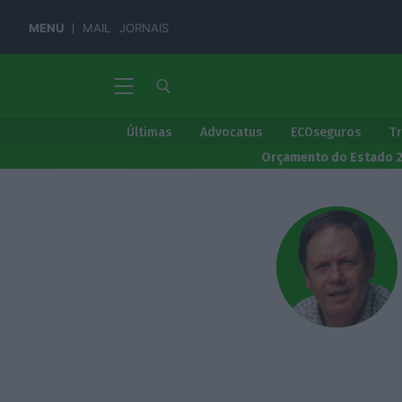
MENU
MAIL
JORNAIS
Últimas
Advocatus
ECOseguros
T
Orçamento do Estado 