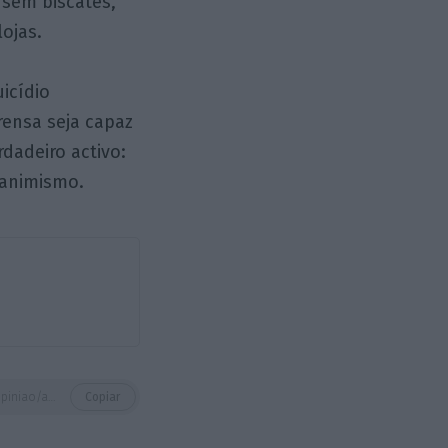
 sem biscates,
ojas.
icídio
ensa seja capaz
rdadeiro activo:
nanimismo.
https://eco.sapo.pt/opiniao/a-imprensa-e-a-epidemia/
Copiar