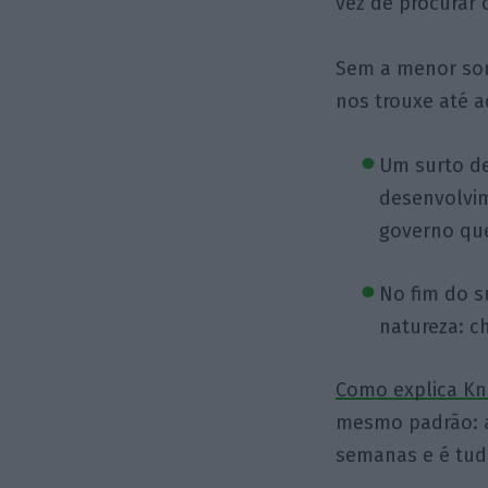
vez de procurar 
Sem a menor som
nos trouxe até 
Um surto de
desenvolvim
governo que
No fim do s
natureza: c
Como explica Kn
mesmo padrão: 
semanas e é tud