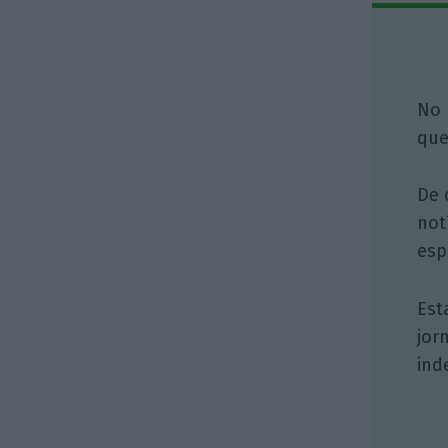
No 
que
De 
not
esp
Est
jor
ind