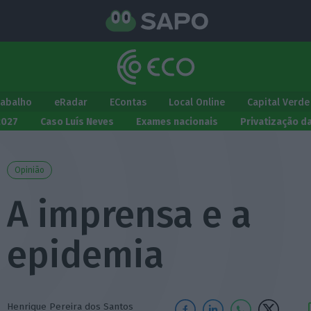
rabalho
eRadar
EContas
Local Online
Capital Verde
2027
Caso Luís Neves
Exames nacionais
Privatização d
Opinião
A imprensa e a
epidemia
Henrique Pereira dos Santos