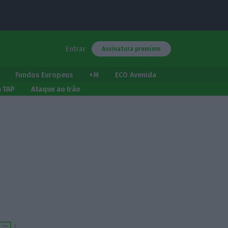
Entrar
Assinatura premium
Fundos Europeus
+M
ECO Avenida
a TAP
Ataque ao Irão
2