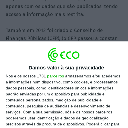
apenas com os dados que são publicados, tendo
acesso a informação mais restrita.
Também em 2012 foi criado o Conselho de
Finanças Públicas (CFP), (o CFP passou a constar
da Lei de Enquadramento Orçamental na sua 5ª
revisão, em 2011). A sua missão é proceder a uma
avaliação independente sobre a coerência e o
Damos valor à sua privacidade
cumprimento dos objetivos definidos e a
Nós e os nossos 1731
parceiros
armazenamos e/ou acedemos
sustentabilidade das finanças públicas,
a informações num dispositivo, como cookies, e processamos
promovendo a sua transparência.
dados pessoais, como identificadores únicos e informações
padrão enviadas por um dispositivo para publicidade e
conteúdos personalizados, medição de publicidade e
É verdade que passámos em poucos anos de
conteúdos, pesquisa de audiências e desenvolvimento de
ausência de entidades técnicas de
serviços.
Com a sua permissão, nós e os nossos parceiros
acompanhamento e avaliação das contas
poderemos usar identificação e dados de geolocalização
precisos através da procura de dispositivos. Poderá clicar para
públicas para duas entidades. Mas elas têm