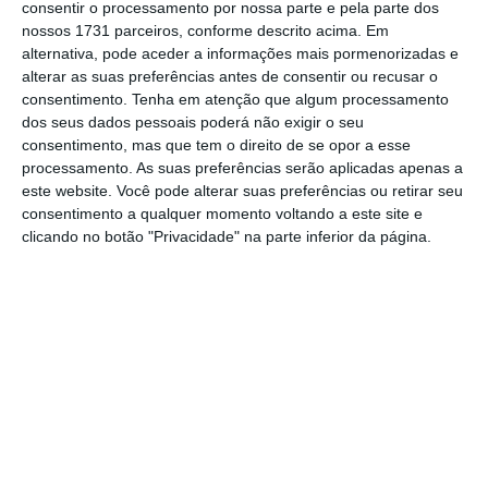
consentir o processamento por nossa parte e pela parte dos
natureza diferente. A UTAO visa apoiar o trabalho
nossos 1731 parceiros, conforme descrito acima. Em
dos deputados (e se eles precisam…). O CFP
alternativa, pode aceder a informações mais pormenorizadas e
alterar as suas preferências antes de consentir ou recusar o
insere-se não apenas nas melhores práticas, mas
consentimento.
Tenha em atenção que algum processamento
também numa imposição Europeia. Com a
dos seus dados pessoais poderá não exigir o seu
assinatura do “two-pack”, o regulamento 473/2013
consentimento, mas que tem o direito de se opor a esse
processamento. As suas preferências serão aplicadas apenas a
impõe que cada país tenha um organismo
este website. Você pode alterar suas preferências ou retirar seu
independente desta natureza.
consentimento a qualquer momento voltando a este site e
clicando no botão "Privacidade" na parte inferior da página.
O CFP tem, assim, a função de fiscalizar o
cumprimento das regras orçamentais,
acompanhar eventuais mecanismos de correção
de défices excessivos, avaliar se a correção
orçamental está a decorrer de acordo com as
regras Europeias e o plano aprovado entre o
governo e Bruxelas, apoiando a credibilidade e a
transparência do mecanismo de correção.