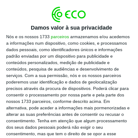
Ainda bem que o reclamante não é obrigado a
identificar-se, porque o legislador decidiu que o
mecanismo de reclamação não deve expor a
Damos valor à sua privacidade
fonte, dado que se pretende estimular a
Nós e os nossos 1733
parceiros
armazenamos e/ou acedemos
participação de factos e desinibir receios pessoais
a informações num dispositivo, como cookies, e processamos
dados pessoais, como identificadores únicos e informações
sobre eventuais represálias. Isso também é
padrão enviadas por um dispositivo para publicidade e
excelente.
conteúdos personalizados, medição de publicidade e
conteúdos, pesquisa de audiências e desenvolvimento de
serviços.
Com a sua permissão, nós e os nossos parceiros
Ainda bem que Portugal está disposto a pagar o
poderemos usar identificação e dados de geolocalização
preço de investigar denúncias que se provem
precisos através da procura de dispositivos. Poderá clicar para
infundadas. Pode ser um custo elevado. Mas
consentir o processamento por nossa parte e pela parte dos
nossos 1733 parceiros, conforme descrito acima. Em
certamente todos compreendem que se trata de
alternativa, pode aceder a informações mais pormenorizadas e
pagar o preço da democracia. Uma democracia de
alterar as suas preferências antes de consentir ou recusar o
qualidade é, forçosamente, cara.
consentimento.
Tenha em atenção que algum processamento
dos seus dados pessoais poderá não exigir o seu
consentimento, mas que tem o direito de se opor a esse
Ainda bem que a revista Sábado divulgou a