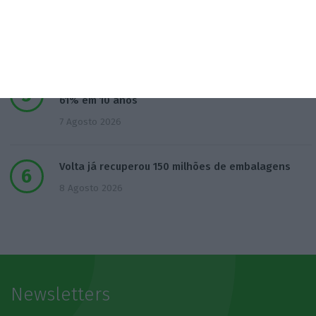
Vending de Oliveira do Bairro compra fábrica de
copos e café
6 Agosto 2026
Dotações para I&D dos governos da UE disparam
61% em 10 anos
7 Agosto 2026
Volta já recuperou 150 milhões de embalagens
8 Agosto 2026
Newsletters