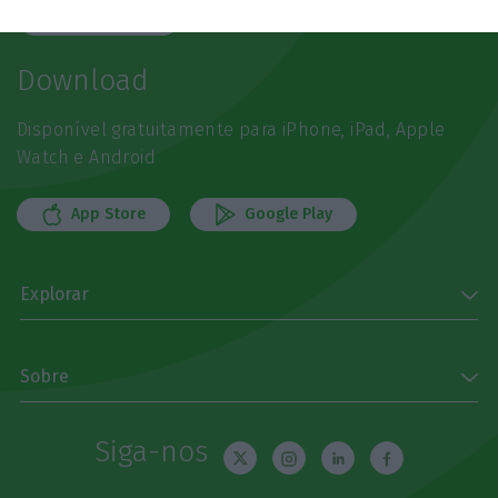
Subscrever
Download
Disponível gratuitamente para iPhone, iPad, Apple
Watch e Android
App Store
Google Play
Explorar
Sobre
Siga-nos