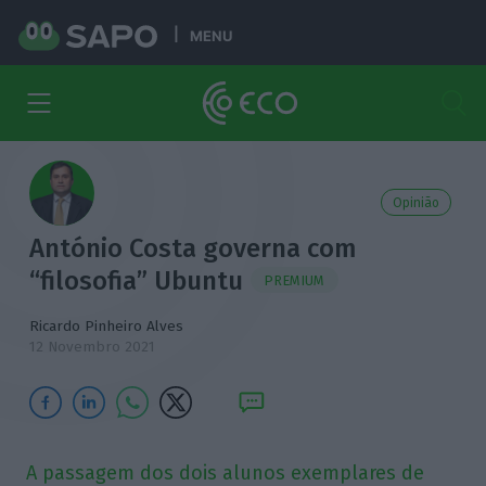
MENU
Opinião
António Costa governa com
“filosofia” Ubuntu
PREMIUM
Ricardo Pinheiro Alves
12 Novembro 2021
A passagem dos dois alunos exemplares de