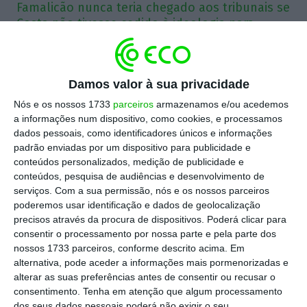
Famalicão nunca teria chegado aos tribunais se
Costa não tivesse cedido à ideologia para
aprovar orçamentos nem tivesse nomeado
irresponsáveis para a educação.
Damos valor à sua privacidade
Os dois alunos exemplares de Famalicão parecem
Nós e os nossos 1733
parceiros
armazenamos e/ou acedemos
estar condenados a repetir um ano em que se
a informações num dispositivo, como cookies, e processamos
destacaram com uma média que faz inveja a todos
dados pessoais, como identificadores únicos e informações
padrão enviadas por um dispositivo para publicidade e
os outros. Essa é a consequência da decisão,
conteúdos personalizados, medição de publicidade e
tomada esta semana pelo Tribunal Administrativo
conteúdos, pesquisa de audiências e desenvolvimento de
de Braga, de chumbar o recurso que os pais
serviços.
Com a sua permissão, nós e os nossos parceiros
poderemos usar identificação e dados de geolocalização
colocaram. Enquanto isso, o Ministério da
precisos através da procura de dispositivos. Poderá clicar para
Educação fala em “progressão condicionada”, de
consentir o processamento por nossa parte e pela parte dos
forma a não retirar a pressão sobre os alunos.
nossos 1733 parceiros, conforme descrito acima. Em
alternativa, pode aceder a informações mais pormenorizadas e
Repare-se no caricato de tudo isto. Segundo o
alterar as suas preferências antes de consentir ou recusar o
Governo de António Costa, os alunos devem
consentimento.
Tenha em atenção que algum processamento
repetir todas as disciplinas do 7º e do 9º ano e
dos seus dados pessoais poderá não exigir o seu