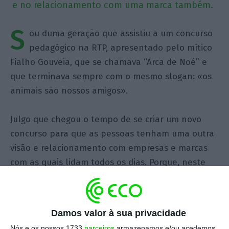
e no relacionamento com uma marca também.
S
ou duma geração que assistiu a um concurso
pedagógico na RTP, apresentado pelo mítico
Fialho Gouveia, que se chamava “Arca de Noé” e
que terminava sempre com o mesmo slogan: «os
animais são nossos amigos».
Julgo que chegou o tempo de se criar um novo
concurso para que as pessoas tenham uma outra
visão e relacionamento com empresas e marcas
com as quais lidam todos os dias. Porque, neste
momento, as empresas não são nossas amigas.
Quantos dos leitores não tiveram já problemas
Damos valor à sua privacidade
com as operadoras de televisão e
Nós e os nossos 1733
parceiros
armazenamos e/ou acedemos