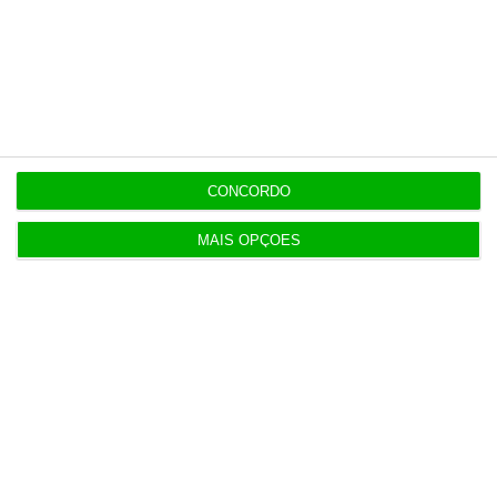
Rui Calafate
Colunista
CONCORDO
https://eco.sapo.pt/opiniao/as-empresas-nao-sao-nossas-amigas/
Copiar
MAIS OPÇÕES
Assine o ECO Premium
No momento em que a informação é mais
importante do que nunca, apoie o
jornalismo independente e rigoroso.