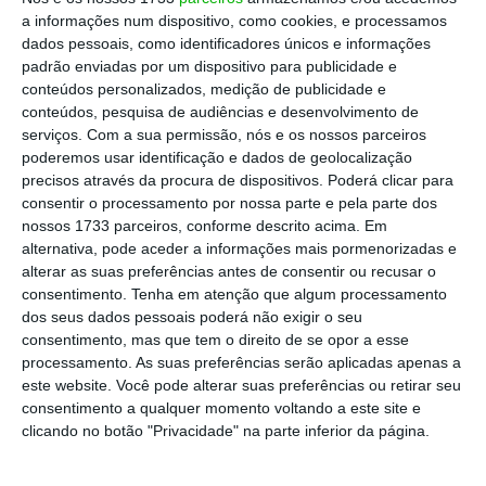
telecomunicações, quantos não tiveram de se
a informações num dispositivo, como cookies, e processamos
deslocar às empresas de gás, electricidade ou
dados pessoais, como identificadores únicos e informações
padrão enviadas por um dispositivo para publicidade e
água para mostrar leitura de contadores e
conteúdos personalizados, medição de publicidade e
resolver diversos problemas pois estando a
conteúdos, pesquisa de audiências e desenvolvimento de
trabalhar não se encontram em casa para
serviços.
Com a sua permissão, nós e os nossos parceiros
poderemos usar identificação e dados de geolocalização
receber quem lá vai, quantos de nós não tivemos
precisos através da procura de dispositivos. Poderá clicar para
de ir aos correios buscar encomendas e tantos
consentir o processamento por nossa parte e pela parte dos
outros que se dirigem aos balcões das grandes
nossos 1733 parceiros, conforme descrito acima. Em
alternativa, pode aceder a informações mais pormenorizadas e
superfícies, supermercados ou lojas diversas.
alterar as suas preferências antes de consentir ou recusar o
consentimento.
Tenha em atenção que algum processamento
Ora, quem não está satisfeito com a vida, quem
dos seus dados pessoais poderá não exigir o seu
consentimento, mas que tem o direito de se opor a esse
não gosta do que faz, quem não tem requisitos de
processamento. As suas preferências serão aplicadas apenas a
simpatia e educação não pode estar ao balcão a
este website. Você pode alterar suas preferências ou retirar seu
atender pessoas. As grandes empresas e marcas
consentimento a qualquer momento voltando a este site e
clicando no botão "Privacidade" na parte inferior da página.
têm de ser selectivas neste tipo de trabalho, pois
este trabalho é a cara de contacto do cliente com