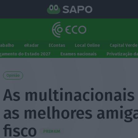
rabalho
eRadar
EContas
Local Online
Capital Verde
çamento do Estado 2027
Exames nacionais
Privatização d
Opinião
As multinacionais
as melhores amig
fisco
PREMIUM