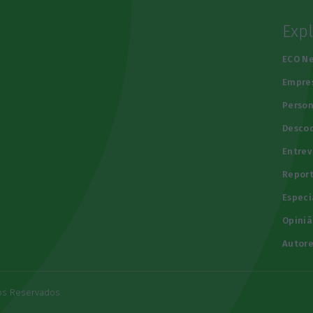
Exp
e
ECO N
Empre
Person
Descod
Entrev
Repor
Especi
Opiniã
Autore
tos Reservados