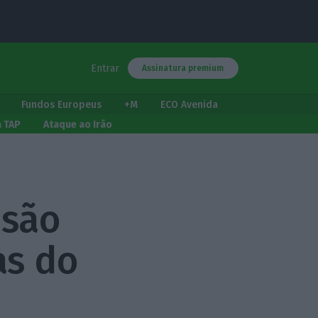
Entrar
Assinatura premium
Fundos Europeus
+M
ECO Avenida
a TAP
Ataque ao Irão
 são
as do