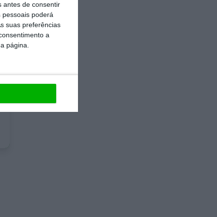
s antes de consentir
 pessoais poderá
s suas preferências
 consentimento a
da página.
e