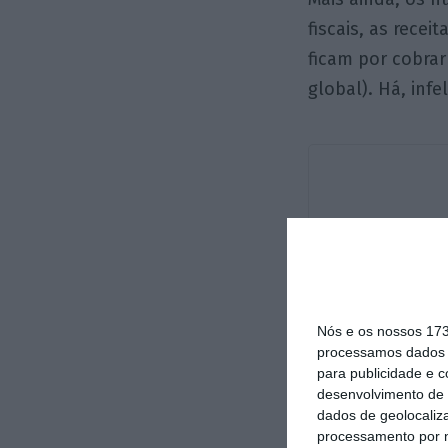
fiscais, as rece
ficam por cobrar
global). Há, in
Nós e os nossos 17
processamos dados p
para publicidade e 
desenvolvimento de 
dados de geolocaliza
processamento por n