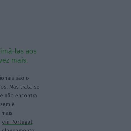
eimá-las aos
 vez mais.
ionais são o
os. Mas trata-se
ue não encontra
izem é
 mais
u
em Portugal
.
e planeamento