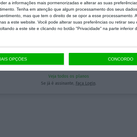
Assine o ECO Premium
eder a informações mais pormenorizadas e alterar as suas preferência
timento.
Tenha em atenção que algum processamento dos seus dados
nsentimento, mas que tem o direito de se opor a esse processamento. A
Aceda às notícias premium do ECO. Torne-se assinante.
momento em que a informação é mais importante do
as a este website. Você pode alterar suas preferências ou retirar seu
5€
tando a este site e clicando no botão "Privacidade" na parte inferior 
 nunca, apoie o jornalismo independente e rigoroso.
A partir de
que forma? Assine o ECO Premium e tenha acesso a
ícias exclusivas, à opinião que conta, às reportagens 
AIS OPÇÕES
CONCORDO
Assinar
eciais que mostram o outro lado da história.
Veja todos os planos
a assinatura é uma forma de apoiar o ECO e os seus
Se já é assinante,
Faça Login
.
nalistas. A nossa contrapartida é o jornalismo
ependente, rigoroso e credível.
Assine já
Veja todos os planos