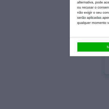
alternativa, pode ac
ou recusar o consen
não exigir o seu co
No 
serão aplicadas apen
qualquer momento vol
que
De 
not
M
esp
Est
jor
ind