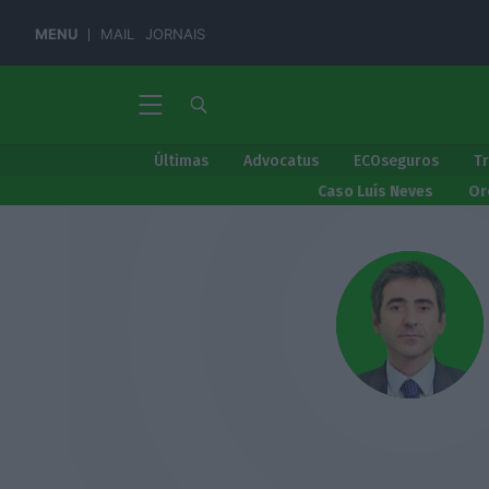
MENU
MAIL
JORNAIS
Últimas
Advocatus
ECOseguros
T
Caso Luís Neves
Or