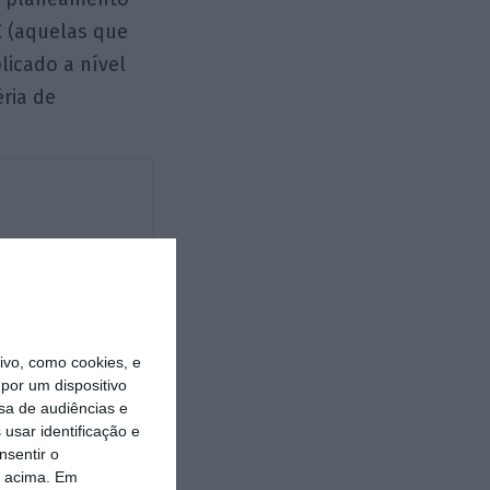
C (aquelas que
licado a nível
ria de
vo, como cookies, e
por um dispositivo
https://eco.sapo.pt/opiniao/as-multinacionais-sao-as-melhores-amigas-do-fisco/
Copiar
sa de audiências e
usar identificação e
nsentir o
o acima. Em