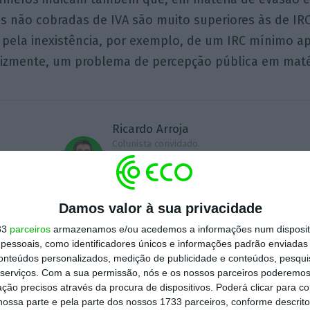
itas não cobradas de IVA são muito superiores às de IR
 pela inexistência, por exemplo, de um IRC mínimo ap
felizmente, um problema de percepção pública em maté
Ricardo Arroja
Colunista convidado.
Presidente do Conselho de
Administração da AICEP,
E.P.E.
Damos valor à sua privacidade
33
parceiros
armazenamos e/ou acedemos a informações num dispositi
essoais, como identificadores únicos e informações padrão enviadas 
Assine para ler este artigo
conteúdos personalizados, medição de publicidade e conteúdos, pesqui
serviços.
Com a sua permissão, nós e os nossos parceiros poderemos 
ção precisos através da procura de dispositivos. Poderá clicar para co
ossa parte e pela parte dos nossos 1733 parceiros, conforme descrit