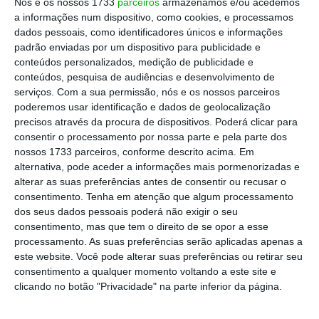
Nós e os nossos 1733
parceiros
armazenamos e/ou acedemos
extrema-esquerda que sustentam o governo;
a informações num dispositivo, como cookies, e processamos
dados pessoais, como identificadores únicos e informações
segundo, procurar ganhar margem orçamental,
padrão enviadas por um dispositivo para publicidade e
face às regras Europeias, para que a “compra” de
conteúdos personalizados, medição de publicidade e
votos de determinadas franjas do eleitorado fosse
conteúdos, pesquisa de audiências e desenvolvimento de
serviços.
Com a sua permissão, nós e os nossos parceiros
mais rápida. Para isso, havia que flexibilizar a
poderemos usar identificação e dados de geolocalização
margem orçamental. Os interesses partidários e
precisos através da procura de dispositivos. Poderá clicar para
de sobrevivência do líder e da clique que o rodeia,
consentir o processamento por nossa parte e pela parte dos
nossos 1733 parceiros, conforme descrito acima. Em
sempre à frente dos superiores interesses da
alternativa, pode aceder a informações mais pormenorizadas e
Nação.
alterar as suas preferências antes de consentir ou recusar o
consentimento.
Tenha em atenção que algum processamento
dos seus dados pessoais poderá não exigir o seu
As regras orçamentais europeias não se limitam a
consentimento, mas que tem o direito de se opor a esse
um défice abaixo dos 3% do PIB e uma dívida
processamento. As suas preferências serão aplicadas apenas a
pública abaixo dos 60%. Elas impõem, desde 2005,
este website. Você pode alterar suas preferências ou retirar seu
consentimento a qualquer momento voltando a este site e
mas com maior ênfase, com o Tratado
clicando no botão "Privacidade" na parte inferior da página.
Orçamental, o atingir de um Objetivo de Médio
Prazo de um saldo estrutural de -0,5% PIB.