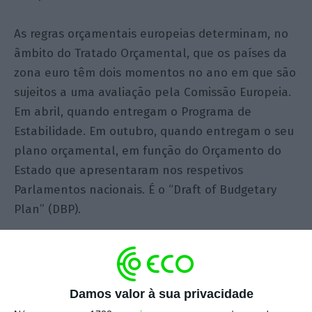
As regras orçamentais europeias determinam, no
âmbito do Tratado Orçamental, que os países da
zona euro têm dois momentos no ano em que são
sujeitos a uma avaliação pela Comissão Europeia.
Em abril, quando entregam o Programa de
Estabilidade. Em outubro, quando entregam o seu
plano orçamental, em função do Orçamento do
Estado que apresentaram nos respetivos
Parlamentos nacionais. É o “Draft of Budgetary
Plan” (DBP).
Quando apresentaram o DBP para 2016, Costa e
Centeno optaram por uma postura de grande
conflitualidade com Bruxelas. Havia duas razões
Damos valor à sua privacidade
políticas: primeiro, agradar aos partidos da