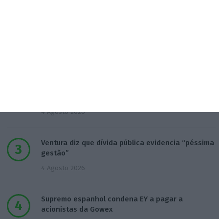
Populares
“Já todos interagimos com bots maus e bons. Mais
maus do que bons”
16:59
Inscritos na Segurança Social batem recordes em
Espanha
4 Agosto 2026
Ventura diz que dívida pública evidencia “péssima
gestão”
4 Agosto 2026
Supremo espanhol condena EY a pagar a
acionistas da Gowex