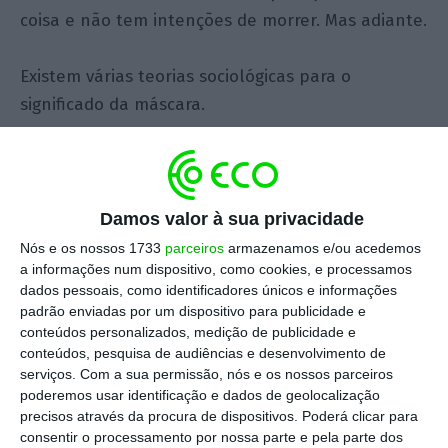
coisa e não tem intenções de morrer. Mas adiante.
Existem várias teorias sociológicas para o
significado da máscara.
Em primeiro lugar, a máscara é de facto um
açaime, pois evita que o portador cause dano
físico e moral à comunidade, seja pela
Damos valor à sua privacidade
propagação viral, seja pela privacidade de
Nós e os nossos 1733
parceiros
armazenamos e/ou acedemos
a informações num dispositivo, como cookies, e processamos
um rosto fechado e sem opinião.
dados pessoais, como identificadores únicos e informações
padrão enviadas por um dispositivo para publicidade e
Em segundo lugar, a máscara é um
conteúdos personalizados, medição de publicidade e
conteúdos, pesquisa de audiências e desenvolvimento de
sucedâneo do preservativo, pois permite que
serviços.
Com a sua permissão, nós e os nossos parceiros
o portador desafie o perigo, o pedaço
poderemos usar identificação e dados de geolocalização
proibido, sem sofrer as consequências de
precisos através da procura de dispositivos. Poderá clicar para
consentir o processamento por nossa parte e pela parte dos
uma decisão marcada pela adrenalina do