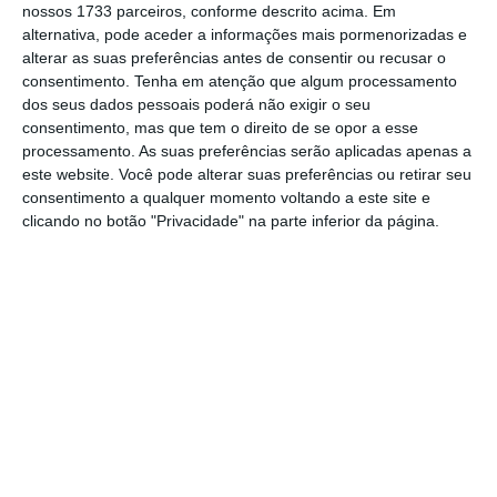
nossos 1733 parceiros, conforme descrito acima. Em
risco.
alternativa, pode aceder a informações mais pormenorizadas e
alterar as suas preferências antes de consentir ou recusar o
consentimento.
Tenha em atenção que algum processamento
Em terceiro lugar, a máscara é uma extensão
dos seus dados pessoais poderá não exigir o seu
da personalidade do indivíduo, veja-se a
consentimento, mas que tem o direito de se opor a esse
paleta infinita de cores, motivos, padrões
processamento. As suas preferências serão aplicadas apenas a
este website. Você pode alterar suas preferências ou retirar seu
que animam os passeios da cidade como
consentimento a qualquer momento voltando a este site e
personagens de uma realidade transformada
clicando no botão "Privacidade" na parte inferior da página.
num teatro. Acresce a este ponto o facto de
a máscara ser um objecto de propaganda
política, um espaço a preencher com todo o
tipo de mensagens, desde a denúncia do
capitalismo financeiro, mais a catástrofe
climática, mais a supremacia branca, mais a
primazia do populismo.
As grandes firmas de cosméticos percebem que o