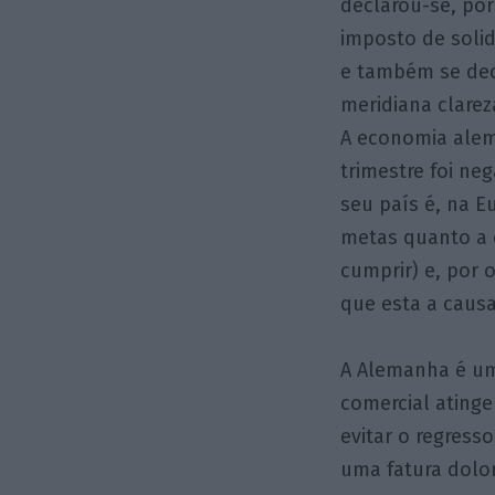
declarou-se, po
imposto de solid
e também se dec
meridiana clarez
A economia alemã
trimestre foi n
seu país é, na E
metas quanto a 
cumprir) e, por
que esta a causa
A Alemanha é um
comercial ating
evitar o regress
uma fatura dolo