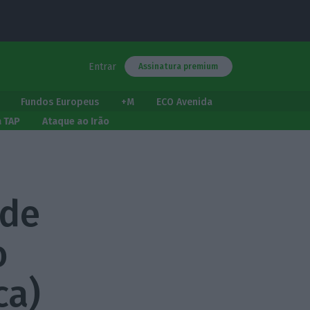
Entrar
Assinatura premium
Fundos Europeus
+M
ECO Avenida
a TAP
Ataque ao Irão
 de
o
ca)