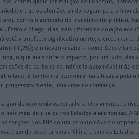
r isso, contra qualquer redução de impostos, nomea
ariedade que os alemães ainda pagam para a financiar
larou contra o aumento do investimento público. As
a… Estão a chegar dias mais difíceis no coração eco
 está a arrefecer significativamente, o crescimento d
egativo (-0,2%); e o Governo sabe — como Scholz tam
uropa, o que mais sofre o impacto, por um lado, das 
emissões de carbono na indústria automóvel (não es
 outro lado, é também a economia mais lesada pela on
r, progressivamente, uma crise de confiança.
a grande economia exportadora. Obviamente, o risco
e o país mais do que outros Estados e economias. A 
o as sanções dos EUA contra os automóveis europeus e
rosa quando exporta para a China e para os Estados 