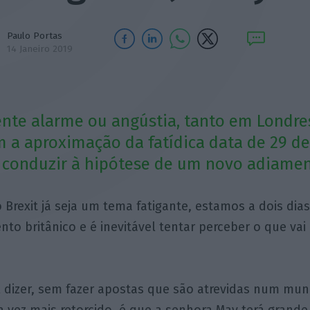
Paulo Portas
14 Janeiro 2019
ente alarme ou angústia, tanto em Londr
m a aproximação da fatídica data de 29 de
 conduzir à hipótese de um novo adiamen
 Brexit já seja um tema fatigante, estamos a dois dia
nto britânico e é inevitável tentar perceber o que vai
 dizer, sem fazer apostas que são atrevidas num mun
vez mais retorcido, é que a senhora May terá grande