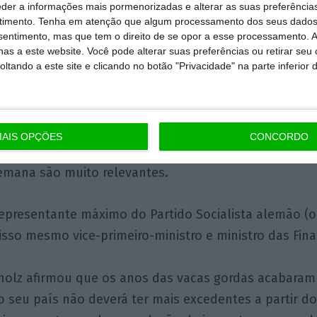
s cínica mas interessante sobre a resiliência do setor
eder a informações mais pormenorizadas e alterar as suas preferência
timento.
Tenha em atenção que algum processamento dos seus dados
: há quem diga que quem tem estabelecimento em Lo
nsentimento, mas que tem o direito de se opor a esse processamento. A
tabelecimento em Nova Iorque, onde a regulação é ma
as a este website. Você pode alterar suas preferências ou retirar seu
onsequências mais severas…
tando a este site e clicando no botão "Privacidade" na parte inferior 
 o grande aviso à navegação
AIS OPÇÕES
CONCORDO
do ministro alemão das Finanças — a voz do motor e
emana são muito relevantes.
representante máximo do Partido Socialista alemão (
 isso mesmo vice-primeiro-ministro e ministro das Fin
holz afirmou que os anos das vacas gordas acabaram
o seu país não deverá ter mais excedentes a partir d