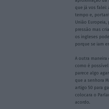
aproximação da f
que já vos falei
tempo e, portant
União Europeia, 
pressão mas cria
os ingleses pode
porque se iam 
A outra maneira 
como é possível
parece algo aga
que a senhora Ma
artigo 50 para 
colocara o Parl
acordo.