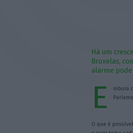
Há um cresc
Bruxelas, co
alarme pode
E
mbora o
Parlame
O que é possível
e num tema cada 