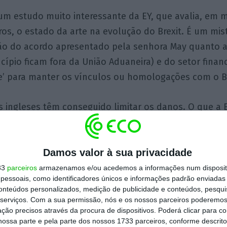
um estudo muito interessante da EY, que avalia, em m
iros, o estado da arte na evolução do Brexit. É um mis
o do acordo apresentado pela senhora May quanto a
ncípio ficam fora da União Aduaneira) e do setor finan
e’ para manter os vínculos ou homologações com o B
s ingleses têm conseguido limitar os danos. O que a 
e sete mil postos de trabalho de Londres para o cont
s 2% dos trabalhadores do setor financeiro. E quanto
Damos valor à sua privacidade
deriam os 10%.
33
parceiros
armazenamos e/ou acedemos a informações num dispositi
essoais, como identificadores únicos e informações padrão enviadas 
 de Londres continuaria a ser a primeira da Europa e 
conteúdos personalizados, medição de publicidade e conteúdos, pesqui
enos no curto e médio prazo) do que o estimado. Out
serviços.
Com a sua permissão, nós e os nossos parceiros poderemos 
ção precisos através da procura de dispositivos. Poderá clicar para co
s mercados e as instituições, no fundo, não acredit
ossa parte e pela parte dos nossos 1733 parceiros, conforme descrit