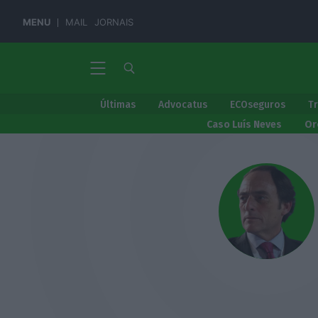
MENU
MAIL
JORNAIS
Últimas
Advocatus
ECOseguros
T
Caso Luís Neves
Or