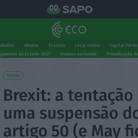
rabalho
eRadar
EContas
Local Online
Capital Verde
çamento do Estado 2027
Exames nacionais
Privatização d
Opinião
Brexit: a tentação
uma suspensão d
artigo 50 (e May fi