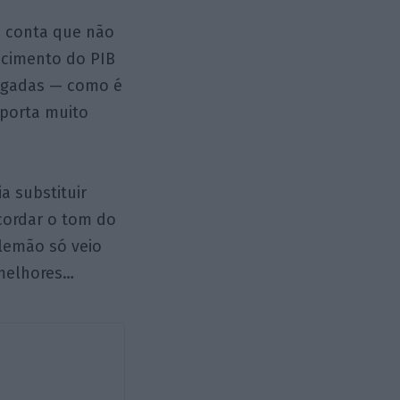
e conta que não
cimento do PIB
ligadas — como é
xporta muito
a substituir
ecordar o tom do
alemão só veio
 melhores…