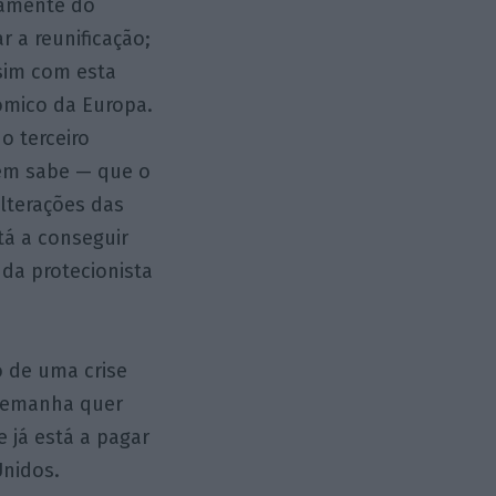
damente do
 a reunificação;
sim com esta
nómico da Europa.
o terceiro
bém sabe — que o
alterações das
tá a conseguir
da protecionista
 de uma crise
Alemanha quer
 já está a pagar
Unidos.