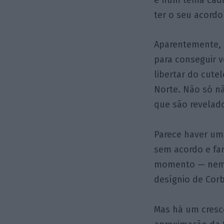
ter o seu acord
Aparentemente, 
para conseguir 
libertar do cute
Norte. Não só n
que são revelad
Parece haver um
sem acordo e far
momento — nem p
desígnio de Corb
Mas há um cresc