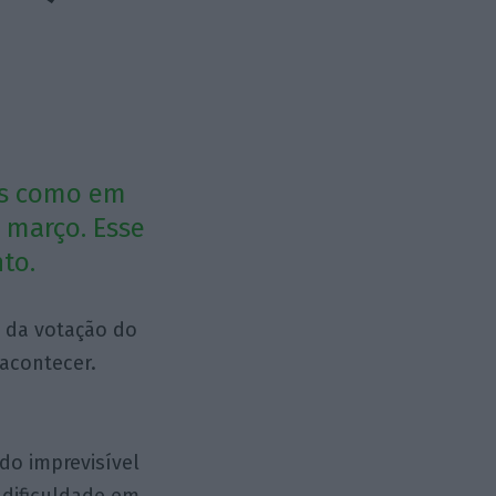
es como em
 março. Esse
to.
s da votação do
 acontecer.
do imprevisível
 dificuldade em