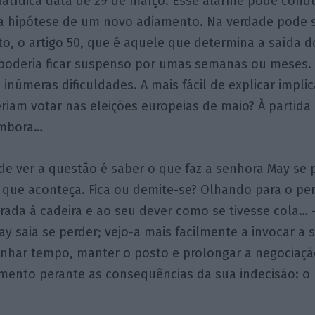
atídica data de 29 de março. Esse alarme pode condu
: a hipótese de um novo adiamento. Na verdade pode s
o, o artigo 50, que é aquele que determina a saída 
poderia ficar suspenso por umas semanas ou meses. I
 inúmeras dificuldades. A mais fácil de explicar impl
riam votar nas eleições europeias de maio? À partida
embora…
de ver a questão é saber o que faz a senhora May se 
 que aconteça. Fica ou demite-se? Olhando para o pe
rrada à cadeira e ao seu dever como se tivesse cola…
y saia se perder; vejo-a mais facilmente a invocar a
ganhar tempo, manter o posto e prolongar a negociaçã
amento perante as consequências da sua indecisão: o 