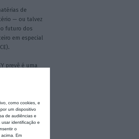
atérias de
tério — ou talvez
o futuro dos
ceiro em especial
CE).
EY prevê é uma
inente, o que
 aos ativos as
vo, como cookies, e
por um dispositivo
os danos seriam
sa de audiências e
ra explicação
usar identificação e
nsentir o
am num Brexit sem
o acima. Em