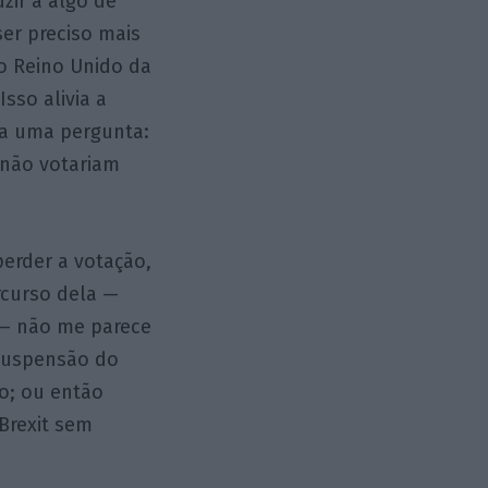
zir a algo de
er preciso mais
do Reino Unido da
sso alivia a
ica uma pergunta:
 não votariam
perder a votação,
rcurso dela —
 — não me parece
 suspensão do
o; ou então
Brexit sem