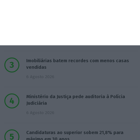
4 Agosto 2026
Euribor desce a três e a seis meses e sobe a 12
meses
5 Agosto 2026
Imobiliárias batem recordes com menos casas
vendidas
6 Agosto 2026
Ministério da Justiça pede auditoria à Polícia
Judiciária
6 Agosto 2026
Candidaturas ao superior sobem 21,8% para
máximo em 30 anos