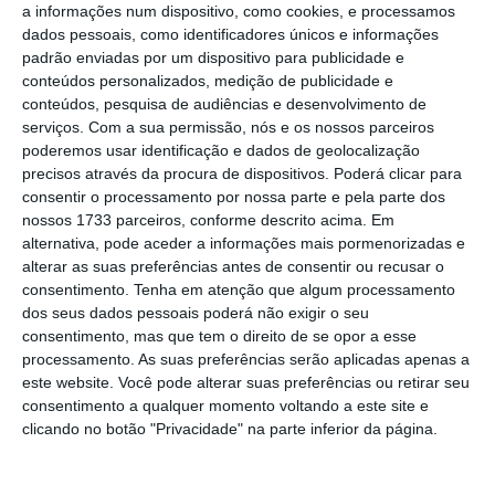
a informações num dispositivo, como cookies, e processamos
os participantes, a inscrição de um mesmo
dados pessoais, como identificadores únicos e informações
trabalho ficou limitada a seis entradas e
padrão enviadas por um dispositivo para publicidade e
conteúdos personalizados, medição de publicidade e
encerraram a categoria de “cyber”, por
conteúdos, pesquisa de audiências e desenvolvimento de
entenderem que a mesma já não fazia qualquer
serviços.
Com a sua permissão, nós e os nossos parceiros
sentido num mundo eminentemente digital.
poderemos usar identificação e dados de geolocalização
precisos através da procura de dispositivos. Poderá clicar para
consentir o processamento por nossa parte e pela parte dos
Isto tudo era o que já se sabia antes de começar o
nossos 1733 parceiros, conforme descrito acima. Em
festival. No entanto, o principal objectivo desta
alternativa, pode aceder a informações mais pormenorizadas e
alterar as suas preferências antes de consentir ou recusar o
crónica é tentarmos perceber o que realmente
consentimento.
Tenha em atenção que algum processamento
aconteceu há duas semanas na Riviera Francesa.
dos seus dados pessoais poderá não exigir o seu
Por isso, decidi arrumar as minhas ideias em oito
consentimento, mas que tem o direito de se opor a esse
processamento. As suas preferências serão aplicadas apenas a
pontos que agora partilho convosco:
este website. Você pode alterar suas preferências ou retirar seu
consentimento a qualquer momento voltando a este site e
1. Não foi por verem os seus desejos atendidos que
clicando no botão "Privacidade" na parte inferior da página.
as grandes networks de publicidade voltaram a
mostrar força no festival.