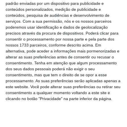
padrão enviadas por um dispositivo para publicidade e
remendos implicam são custos para todos mas
conteúdos personalizados, medição de publicidade e
ninguém parece estar incomodado com isso no
conteúdos, pesquisa de audiências e desenvolvimento de
serviços.
Com a sua permissão, nós e os nossos parceiros
país mais adorado pelos consultores tributários.
poderemos usar identificação e dados de geolocalização
precisos através da procura de dispositivos. Poderá clicar para
Mas isso nem será o pior. A tentação de querer
consentir o processamento por nossa parte e pela parte dos
nossos 1733 parceiros, conforme descrito acima. Em
dar tudo a todos ou, pelo menos, tudo igual para
alternativa, pode aceder a informações mais pormenorizadas e
todos, representa um retrocesso em políticas
alterar as suas preferências antes de consentir ou recusar o
sociais que se querem sensatas, sustentáveis e
consentimento.
Tenha em atenção que algum processamento
dos seus dados pessoais poderá não exigir o seu
focadas no que é realmente importante:
consentimento, mas que tem o direito de se opor a esse
concentrar recursos em quem, de facto, deles
processamento. As suas preferências serão aplicadas apenas a
necessita.
este website. Você pode alterar suas preferências ou retirar seu
consentimento a qualquer momento voltando a este site e
clicando no botão "Privacidade" na parte inferior da página.
Claro que a aplicação do princípio “tratar de
forma igual o que é igual e de forma diferente o
que é diferente” contraria o romantismo do sonho
comunista do imperativo social e igualitário sobre