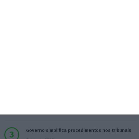
Populares
“Se a centralização conseguir manter o bolo atual
já será uma vitória”
7 Agosto 2026
IL pede audição a Luís Neves e dono da
Construbarcelos
5 Agosto 2026
Governo simplifica procedimentos nos tribunais