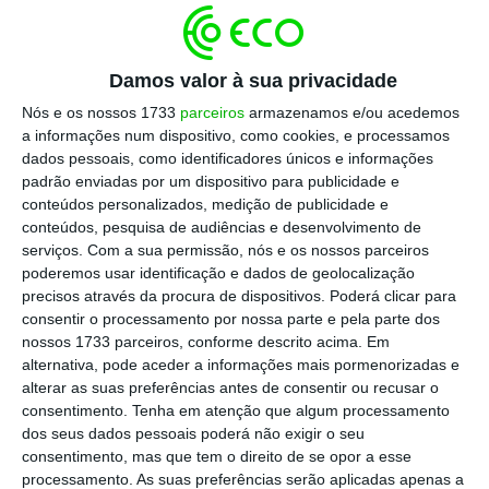
gravitavam no mundo dos blogs e passei muito
tempo a ouvir as grandes histórias sobre as
guerras desse mundo.
Damos valor à sua privacidade
Nós e os nossos 1733
parceiros
armazenamos e/ou acedemos
Lembro-me até do dia em que tentei ser
a informações num dispositivo, como cookies, e processamos
contratado por uma grande consultora que,
dados pessoais, como identificadores únicos e informações
padrão enviadas por um dispositivo para publicidade e
mesmo depois de minha insistência minha, me
conteúdos personalizados, medição de publicidade e
esfregou um redondo (e merecido) não na cara —
conteúdos, pesquisa de audiências e desenvolvimento de
ironia das ironias, passado uns 5 ou 6 anos estava
serviços.
Com a sua permissão, nós e os nossos parceiros
poderemos usar identificação e dados de geolocalização
a ingressar nesse mesmo grupo para ser diretor
precisos através da procura de dispositivos. Poderá clicar para
criativo de uma das agências de publicidade do
consentir o processamento por nossa parte e pela parte dos
mesmo grupo.
nossos 1733 parceiros, conforme descrito acima. Em
alternativa, pode aceder a informações mais pormenorizadas e
alterar as suas preferências antes de consentir ou recusar o
Talvez por ter tido estas ligações ao mercado das
consentimento.
Tenha em atenção que algum processamento
relações públicas (muitas ainda mantenho),
dos seus dados pessoais poderá não exigir o seu
consentimento, mas que tem o direito de se opor a esse
quando me tornei publicitário, sempre tentei
processamento. As suas preferências serão aplicadas apenas a