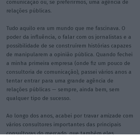
comunicação ou, se preferirmos, uma agência de
relações públicas.
Tudo aquilo era um mundo que me fascinava. O
poder da influência, o falar com os jornalistas e a
possibilidade de se construírem histórias capazes
de manipularem a opinião pública. Quando fechei
a minha primeira empresa (onde fiz um pouco de
consultoria de comunicação), passei vários anos a
tentar entrar para uma grande agência de
relações públicas — sempre, ainda bem, sem
qualquer tipo de sucesso.
Ao longo dos anos, acabei por travar amizade com
vários consultores importantes das principais
consultoras do mercado, que também eles