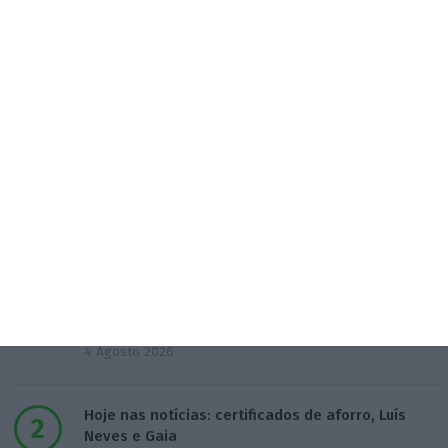
Assine já
Veja todos os planos
Populares
APPM Marketing Awards atingem 290
candidaturas em 2026
4 Agosto 2026
Hoje nas notícias: certificados de aforro, Luís
Neves e Gaia