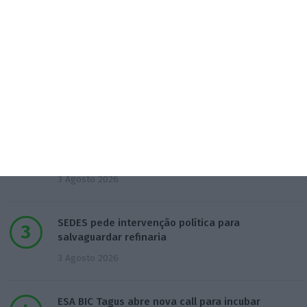
Populares
Perdoai-lhes, São “Nossos”
3 Agosto 2026
Euribor inicia agosto a descer a três, seis e 12
meses
3 Agosto 2026
SEDES pede intervenção política para
salvaguardar refinaria
3 Agosto 2026
ESA BIC Tagus abre nova call para incubar