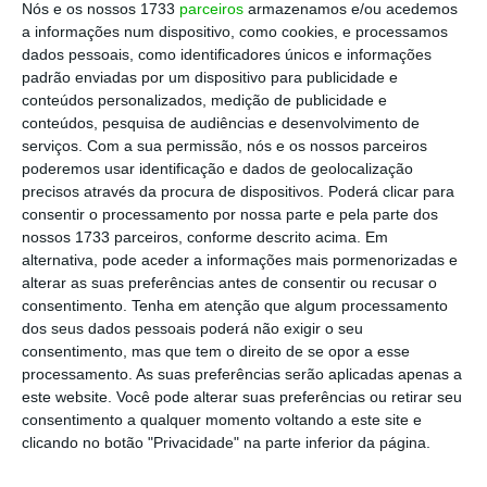
Nós e os nossos 1733
parceiros
armazenamos e/ou acedemos
consumo, anunciavam a criação da Associação
a informações num dispositivo, como cookies, e processamos
Libra e de uma nova cripto divisa.
dados pessoais, como identificadores únicos e informações
padrão enviadas por um dispositivo para publicidade e
conteúdos personalizados, medição de publicidade e
Numa primeira análise, a novidade do projecto
conteúdos, pesquisa de audiências e desenvolvimento de
libra, face a outras cripto divisas, reside na
serviços.
Com a sua permissão, nós e os nossos parceiros
poderemos usar identificação e dados de geolocalização
existência de um cabaz de activos financeiros
precisos através da procura de dispositivos. Poderá clicar para
subjacentes à divisa e no facto de, ao contrário do
consentir o processamento por nossa parte e pela parte dos
que é habitual nestes arranjos, a sua estrutura de
nossos 1733 parceiros, conforme descrito acima. Em
alternativa, pode aceder a informações mais pormenorizadas e
funcionamento não assentar numa arquitectura
alterar as suas preferências antes de consentir ou recusar o
100% descentralizada. Deste modo, nos primeiros
consentimento.
Tenha em atenção que algum processamento
cinco anos do projecto, prevê-se que apenas a
dos seus dados pessoais poderá não exigir o seu
consentimento, mas que tem o direito de se opor a esse
Associação Libra, constituída pelos seus membros
processamento. As suas preferências serão aplicadas apenas a
fundadores (Facebook, Mastercard, PayPal, Visa,
este website. Você pode alterar suas preferências ou retirar seu
eBay, Farfetch, Spotify, Uber, Vodafone, entre
consentimento a qualquer momento voltando a este site e
clicando no botão "Privacidade" na parte inferior da página.
outros), poderá cunhar ou amortizar libras
(digitais), consoante os seus membros e