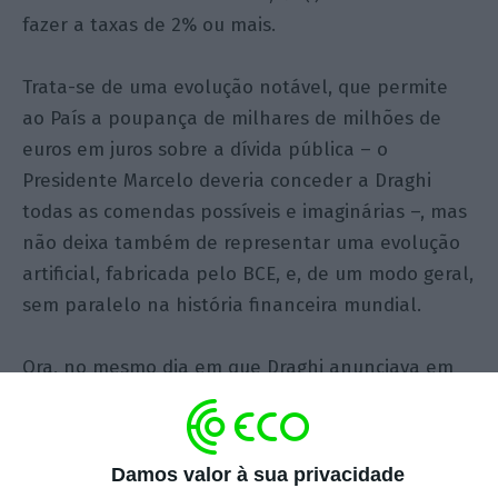
fazer a taxas de 2% ou mais.
Trata-se de uma evolução notável, que permite
ao País a poupança de milhares de milhões de
euros em juros sobre a dívida pública – o
Presidente Marcelo deveria conceder a Draghi
todas as comendas possíveis e imaginárias –, mas
não deixa também de representar uma evolução
artificial, fabricada pelo BCE, e, de um modo geral,
sem paralelo na história financeira mundial.
Ora, no mesmo dia em que Draghi anunciava em
Sintra que o BCE poderia regressar à aquisição de
activos financeiros, o Facebook e várias empresas
de nomeada, não apenas da área tecnológica,
Damos valor à sua privacidade
mas também do mundo financeiro e dos bens de