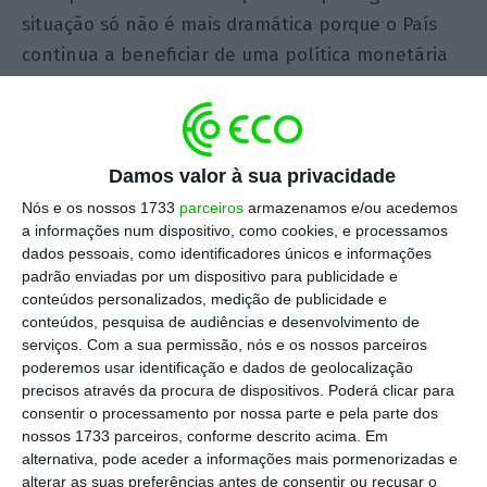
situação só não é mais dramática porque o País
continua a beneficiar de uma política monetária
do BCE extremamente generosa que garante juros
artificialmente baixos.
Neste enquadramento, com este nível de despesa
Damos valor à sua privacidade
e de dívida pública, quaisquer anúncios de
Nós e os nossos 1733
parceiros
armazenamos e/ou acedemos
a informações num dispositivo, como cookies, e processamos
“redução de impostos” ou de “alívio fiscal”
dados pessoais, como identificadores únicos e informações
reconduzem-se essencialmente a exercícios de
padrão enviadas por um dispositivo para publicidade e
retórica política para encher noticiários, mas com
conteúdos personalizados, medição de publicidade e
conteúdos, pesquisa de audiências e desenvolvimento de
um impacto muito reduzido no bolso dos
serviços.
Com a sua permissão, nós e os nossos parceiros
portugueses.
poderemos usar identificação e dados de geolocalização
precisos através da procura de dispositivos. Poderá clicar para
consentir o processamento por nossa parte e pela parte dos
Na apresentação da proposta orçamental, no
nossos 1733 parceiros, conforme descrito acima. Em
salão nobre do Ministério, o ministro das Finanças
alternativa, pode aceder a informações mais pormenorizadas e
anunciou que o desdobramento dos escalões do
alterar as suas preferências antes de consentir ou recusar o