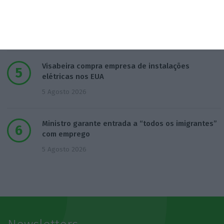
Bancos preveem quebra na produção de novo
crédito
4 Agosto 2026
Visabeira compra empresa de instalações
elétricas nos EUA
5 Agosto 2026
Ministro garante entrada a “todos os imigrantes”
com emprego
5 Agosto 2026