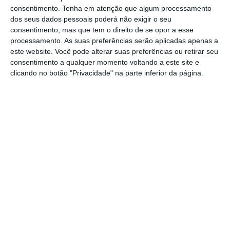
consentimento.
Tenha em atenção que algum processamento
IRS teria um impacto de 150 milhões de euros
dos seus dados pessoais poderá não exigir o seu
para as famílias portuguesas. Ora a receita anual
consentimento, mas que tem o direito de se opor a esse
de IRS prevista para 2022 ascende a 14.390 mil
processamento. As suas preferências serão aplicadas apenas a
este website. Você pode alterar suas preferências ou retirar seu
milhões de euros, o que significa que o Estado
consentimento a qualquer momento voltando a este site e
apenas prescindirá de 1% da receita anual de IRS
clicando no botão "Privacidade" na parte inferior da página.
com o desdobramento dos escalões.
Por outro lado, o desdobramento dos escalões
tem sido promovido como um reforço necessário
da progressividade do IRS, de forma a tornar este
imposto “mais justo”. A este propósito é
fundamental sinalizar que o IRS já é hoje um
imposto altamente progressivo, mesmo face a
padrões europeus, uma vez que cerca de 16% das
famílias com mais rendimentos suporta cerca de
65% do IRS global cobrado anualmente. E, em