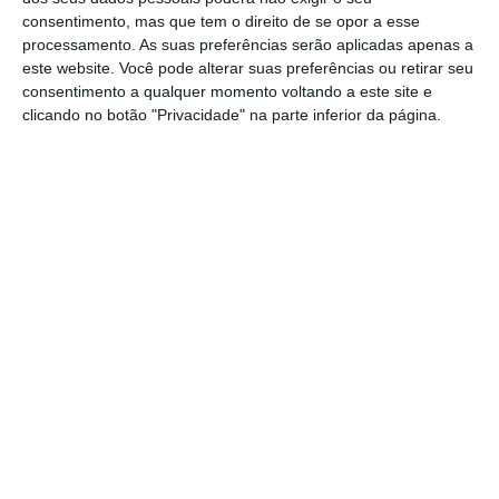
alimenta a máquina industrial da Europa. Milhões
consentimento, mas que tem o direito de se opor a esse
processamento. As suas preferências serão aplicadas apenas a
de metros cúbicos de gás natural encurralados
este website. Você pode alterar suas preferências ou retirar seu
nas tubagens libertam-se sem controlo, pois os
consentimento a qualquer momento voltando a este site e
pipelines estão fora de serviço por motivos
clicando no botão "Privacidade" na parte inferior da página.
Carlos Marques de
Almeida
Professor Universitário
Assine para ler este artigo
https://eco.sapo.pt/opiniao/gas-baltico/
Copiar
Aceda às notícias premium do ECO. Torne-se
assinante.