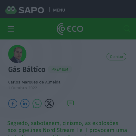
MENU
Opinião
Gás Báltico
PREMIUM
Carlos Marques de Almeida
1 Outubro 2022
Segredo, sabotagem, cinismo, as explosões
nos pipelines Nord Stream I e II provocam uma