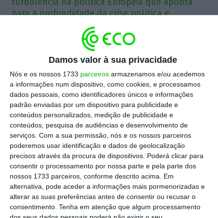
turbulência na política Europeia que aponta
para a profundidade da crise política e
económica se aproxima.
Subitamente, quatro vulcões em pleno Mar
Damos valor à sua privacidade
Báltico começam a expelir gás natural. Os vulcões
Nós e os nossos 1733
parceiros
armazenamos e/ou acedemos
são artificiais e representam um modo de fazer a
a informações num dispositivo, como cookies, e processamos
guerra que se julgava parte de um romance de
dados pessoais, como identificadores únicos e informações
espionagem próprio da Guerra Fria. Mas seria
padrão enviadas por um dispositivo para publicidade e
conteúdos personalizados, medição de publicidade e
sempre fruto da imaginação de um escritor mais
conteúdos, pesquisa de audiências e desenvolvimento de
inventivo. Mas não. Segredo, sabotagem, cinismo,
serviços.
Com a sua permissão, nós e os nossos parceiros
as explosões nos pipelines Nord Stream I e Nord
poderemos usar identificação e dados de geolocalização
precisos através da procura de dispositivos. Poderá clicar para
Stream II provocam uma turbulência à superfície
consentir o processamento por nossa parte e pela parte dos
da política Europeia que aponta para a
nossos 1733 parceiros, conforme descrito acima. Em
profundidade da crise política e económica que se
alternativa, pode aceder a informações mais pormenorizadas e
alterar as suas preferências antes de consentir ou recusar o
aproxima. O que está em causa é a segurança da
consentimento.
Tenha em atenção que algum processamento
circulação, distribuição e consumo de energia que
dos seus dados pessoais poderá não exigir o seu