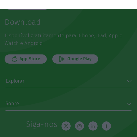
Subscrever
Download
Disponível gratuitamente para iPhone, iPad, Apple
Watch e Android
App Store
Google Play
Explorar
Sobre
Siga-nos