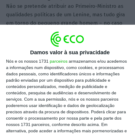
Não se pretende atribuir ao Primeiro-Ministro as
qualidades políticas de um Lenine, mas tudo gira
em torno do pequeno grande homem – no caso
de Lenine encontram-se várias cidades derivadas
do nome do Revolucionário: Leningrad, Leninsk,
Leninogorsk, Leninaul, Leninakan, Leninkend,
Damos valor à sua privacidade
Leninavan e quatro cidades distintas com o nome
Nós e os nossos 1731
parceiros
armazenamos e/ou acedemos
de Leninabad. Para quando uma “Costatinopla”
a informações num dispositivo, como cookies, e processamos
em Portugal?
dados pessoais, como identificadores únicos e informações
padrão enviadas por um dispositivo para publicidade e
conteúdos personalizados, medição de publicidade e
O herói da Social-Democracia na Europa vê-se
conteúdos, pesquisa de audiências e desenvolvimento de
forçado a continuar com a “renovação na
serviços.
Com a sua permissão, nós e os nossos parceiros
poderemos usar identificação e dados de geolocalização
continuidade”, uma solução de Governo que
precisos através da procura de dispositivos. Poderá clicar para
sublinha a “estabilidade” e a política de
consentir o processamento por nossa parte e pela parte dos
reposição distributiva de rendimentos e
nossos 1731 parceiros, conforme descrito acima. Em
alternativa, pode aceder a informações mais pormenorizadas e
prestações sociais. A grande novidade do Governo