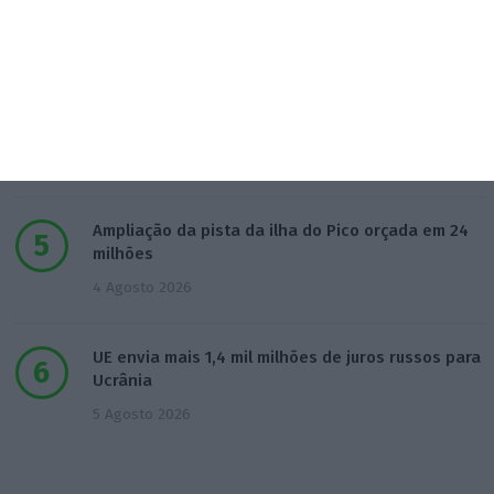
EMATER
3 Agosto 2026
IA: Europa quer tornar-se competitiva e reduzir
dependência
4 Agosto 2026
Ampliação da pista da ilha do Pico orçada em 24
milhões
4 Agosto 2026
UE envia mais 1,4 mil milhões de juros russos para
Ucrânia
5 Agosto 2026