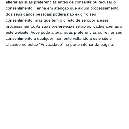
alterar as suas preferências antes de consentir ou recusar o
é precisamente não apresentar qualquer
consentimento.
Tenha em atenção que algum processamento
novidade, como se Portugal fosse um país
dos seus dados pessoais poderá não exigir o seu
consentimento, mas que tem o direito de se opor a esse
próspero, economicamente sólido, com um
processamento. As suas preferências serão aplicadas apenas a
programa de investimento a longo prazo
este website. Você pode alterar suas preferências ou retirar seu
alicerçado numa visão do país em função da nova
consentimento a qualquer momento voltando a este site e
clicando no botão "Privacidade" na parte inferior da página.
geometria política e económica da Europa e do
Mundo. O novo Governo está constituído e
pensado para o curto prazo, para as agendas do
Telejornal, sobretudo para as negociações
pontuais e avulsas entre os parceiros à Esquerda.
O Bloco de Esquerda e o PCP são e serão para
este Governo os vigilantes do futuro, aqueles que
com uma pequena dose do poder podem
influenciar os grandes destinos do poder. São as
regras da aritmética parlamentar e democrática.