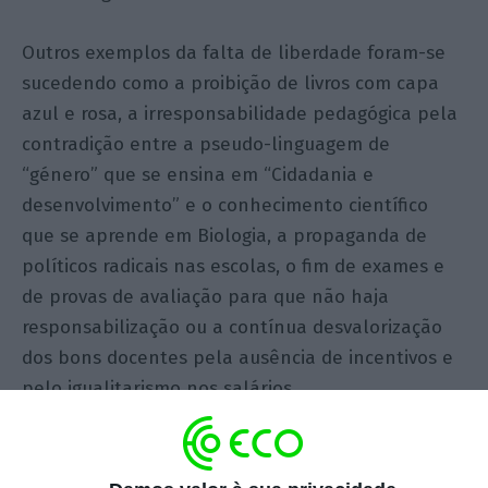
Outros exemplos da falta de liberdade foram-se
sucedendo como a proibição de livros com capa
azul e rosa, a irresponsabilidade pedagógica pela
contradição entre a pseudo-linguagem de
“género” que se ensina em “Cidadania e
desenvolvimento” e o conhecimento científico
que se aprende em Biologia, a propaganda de
políticos radicais nas escolas, o fim de exames e
de provas de avaliação para que não haja
responsabilização ou a contínua desvalorização
dos bons docentes pela ausência de incentivos e
pelo igualitarismo nos salários.
Grave também foi o desinvestimento público na
educação em nome de uma política “alternativa à