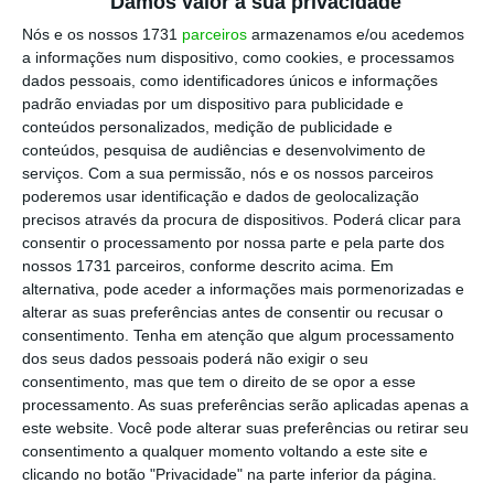
Damos valor à sua privacidade
austeridade”. Numa altura em que o acesso a
Nós e os nossos 1731
parceiros
armazenamos e/ou acedemos
computadores e à internet de banda larga são
a informações num dispositivo, como cookies, e processamos
dados pessoais, como identificadores únicos e informações
mais importantes do que nunca, veio ao de cima a
padrão enviadas por um dispositivo para publicidade e
irresponsabilidade orçamental deste governo, que
conteúdos personalizados, medição de publicidade e
preferiu cortar nos equipamentos de saúde e de
conteúdos, pesquisa de audiências e desenvolvimento de
serviços.
Com a sua permissão, nós e os nossos parceiros
educação para “alimentar” os salários da sua
poderemos usar identificação e dados de geolocalização
clientela eleitoral no Estado.
precisos através da procura de dispositivos. Poderá clicar para
consentir o processamento por nossa parte e pela parte dos
nossos 1731 parceiros, conforme descrito acima. Em
Tudo isto resultou na redução do acesso a
alternativa, pode aceder a informações mais pormenorizadas e
computadores e a internet de banda larga
alterar as suas preferências antes de consentir ou recusar o
causada pelo primeiro-ministro da propaganda
consentimento.
Tenha em atenção que algum processamento
dos seus dados pessoais poderá não exigir o seu
“digital” (em 2014 havia uma média de 1
consentimento, mas que tem o direito de se opor a esse
computador para 2,9 alunos na escola pública e
processamento. As suas preferências serão aplicadas apenas a
em 2019 o valor era de 1 para quase 5 alunos,
este website. Você pode alterar suas preferências ou retirar seu
consentimento a qualquer momento voltando a este site e
sendo que os equipamentos estavam
clicando no botão "Privacidade" na parte inferior da página.
envelhecidos pois muitos eram os mesmos que já