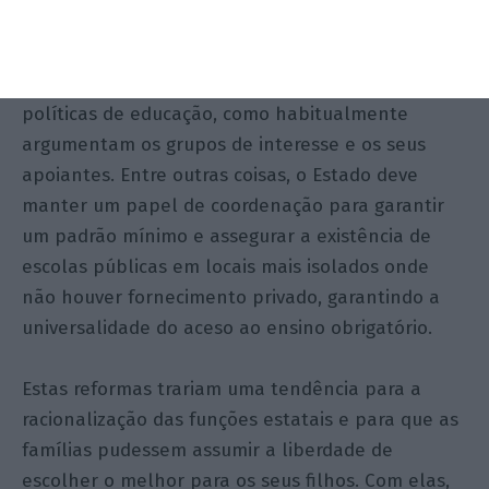
Por último, note-se que estas reformas não
implicam que o Estado deixe de ser relevante nas
políticas de educação, como habitualmente
argumentam os grupos de interesse e os seus
apoiantes. Entre outras coisas, o Estado deve
manter um papel de coordenação para garantir
um padrão mínimo e assegurar a existência de
escolas públicas em locais mais isolados onde
não houver fornecimento privado, garantindo a
universalidade do aceso ao ensino obrigatório.
Estas reformas trariam uma tendência para a
racionalização das funções estatais e para que as
famílias pudessem assumir a liberdade de
escolher o melhor para os seus filhos. Com elas,