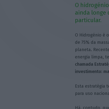
O hidrogénio
ainda longe
particular.
O Hidrogénio é 
de 75% da massa
planeta. Recent
energia limpa, t
chamada Estratég
investimento: ma
Esta estratégia
para uso naciona
Há, contudo, q