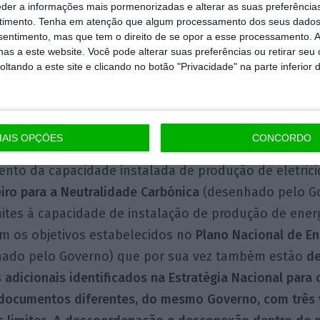
eder a informações mais pormenorizadas e alterar as suas preferência
 fazer o trabalho de
regulamentação do setor
e de
t
timento.
Tenha em atenção que algum processamento dos seus dados
nsentimento, mas que tem o direito de se opor a esse processamento. A
signação de “hidrogénio verde” estão ainda pouco de
as a este website. Você pode alterar suas preferências ou retirar seu
 a incerteza e abuso na sua utilização ou possíveis d
tando a este site e clicando no botão "Privacidade" na parte inferior 
nterpretação.
em conta que a eventual implementação da estratégia
AIS OPÇÕES
CONCORDO
necessárias para que Portugal seja um exportador de 
nto da capacidade instalada de produção de eletric
iro para a Neutralidade Carbónica
(desenhado pelo G
ites à capacidade de instalação de produção de ener
m os objetivos estabelecidos no
Plano Nacional de En
ado pelo Governo) que por sua vez também estão
d
 adicionais identificados na Estratégia Nacional para 
 documentos diferentes, do mesmo Governo, com três v