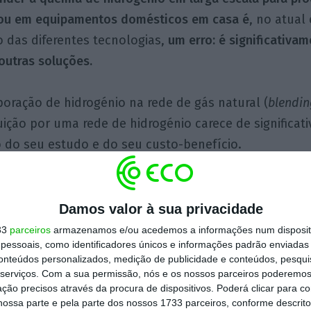
a ou em equipamentos domésticos em casa é
, no atual
 das diferentes tecnologias,
um erro: é significativ
 outras soluções.
oração de hidrogénio na rede de gás natural (
blendin
uição por uma rede de hidrogénio carece de significati
do seu estudo e do seu custo-benefício.
ma transversal, o hidrogénio tem um papel a desempe
tar à eletrificação, promovendo a descarbonização 
Damos valor à sua privacidade
 uso de eletricidade for inviável ou economicamente
33
parceiros
armazenamos e/ou acedemos a informações num dispositi
essoais, como identificadores únicos e informações padrão enviadas 
r direcionados para os setores onde o hidrogénio po
conteúdos personalizados, medição de publicidade e conteúdos, pesqui
ponto de vista custo-benefício, considerando o valor
serviços.
Com a sua permissão, nós e os nossos parceiros poderemos 
 e do custo da energia.
ção precisos através da procura de dispositivos. Poderá clicar para co
ossa parte e pela parte dos nossos 1733 parceiros, conforme descrit