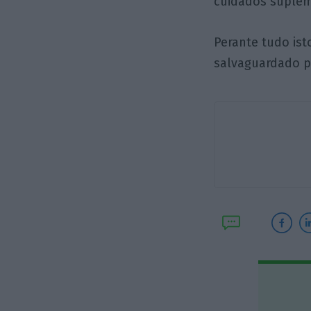
cuidados suplem
Perante tudo ist
salvaguardado p