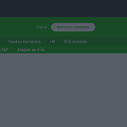
Entrar
Assinatura premium
Fundos Europeus
+M
ECO Avenida
a TAP
Ataque ao Irão