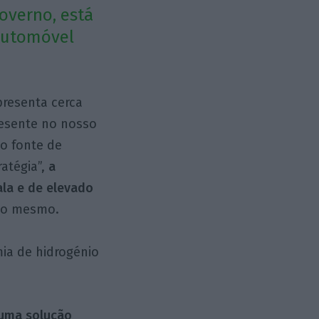
overno, está
automóvel
presenta cerca
resente no nosso
o fonte de
atégia”,
a
ala e de elevado
so mesmo.
ia de hidrogénio
 uma solução