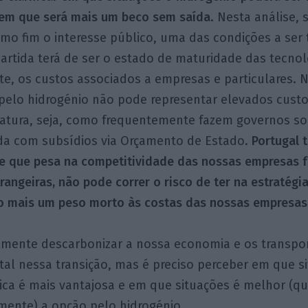
s em que será mais um beco sem saída
. Nesta análise, 
omo fim o interesse público, uma das condições a ser
artida terá de ser o estado de maturidade das tecnol
e, os custos associados a empresas e particulares. 
pelo hidrogénio não pode representar elevados custo
atura, seja, como frequentemente fazem governos soc
a com subsídios via Orçamento de Estado.
Portugal 
 e que pesa na competitividade das nossas empresas f
rangeiras, não pode correr o risco de ter na estratég
io mais um peso morto às costas das nossas empresas
almente descarbonizar a nossa economia e os transp
al nessa transição, mas é preciso perceber em que s
ica é mais vantajosa e em que situações é melhor (q
ente) a opção pelo hidrogénio.