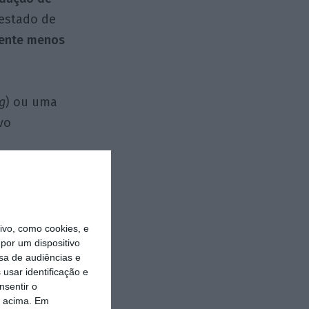
 estado de
amente menos
g
) ou uma
vo
nhar, mas de
das nossas
 ineficiente. Os
vo, como cookies, e
por um dispositivo
ssa ser uma
sa de audiências e
 do potencial de
usar identificação e
nsentir o
o acima. Em