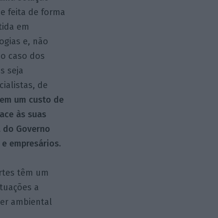
se feita de forma
 tida em
ogias e, não
No caso dos
s seja
ialistas, de
tem um custo de
ace às suas
ia do Governo
 e empresários.
ortes têm um
ituações a
uer ambiental