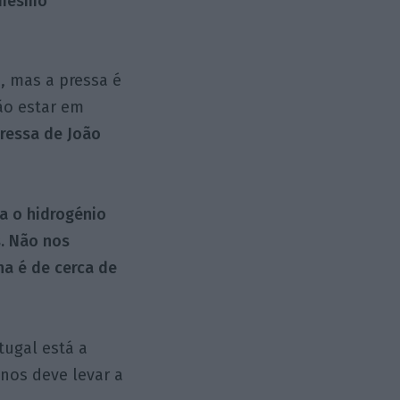
 mesmo
, mas a pressa é
ão estar em
pressa de João
a o hidrogénio
s. Não nos
a é de cerca de
ugal está a
 nos deve levar a