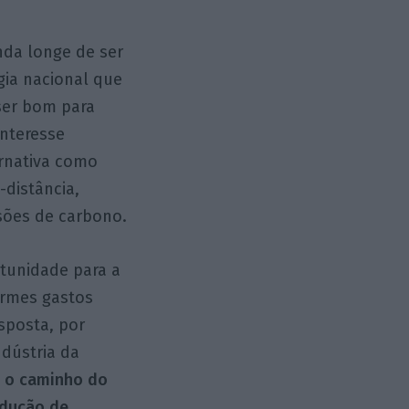
nda longe de ser
gia nacional que
ser bom para
interesse
ernativa como
-distância,
sões de carbono.
rtunidade para a
ormes gastos
esposta, por
dústria da
,
o caminho do
odução de