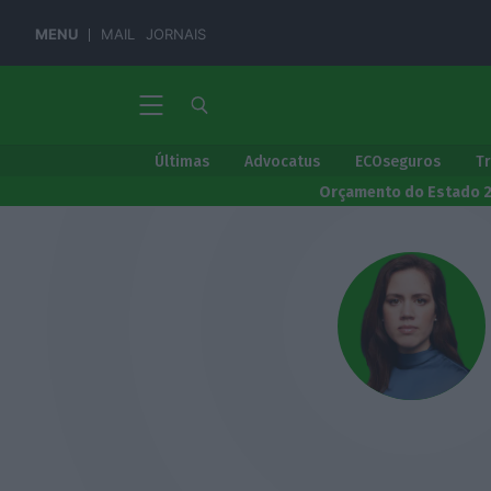
MENU
MAIL
JORNAIS
Últimas
Advocatus
ECOseguros
T
Orçamento do Estado 