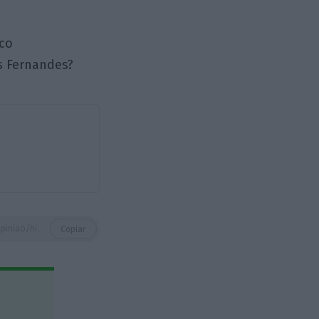
ico
s Fernandes?
https://eco.sapo.pt/opiniao/hidro_genios/
Copiar