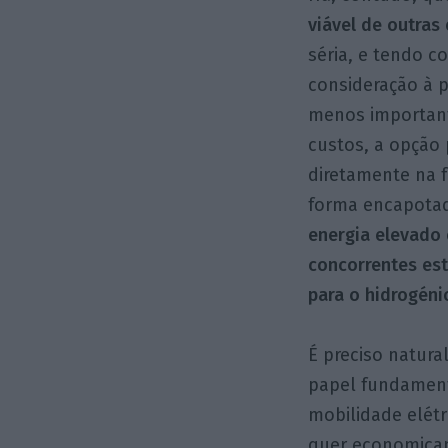
viável de outra
séria, e tendo c
consideração à p
menos important
custos, a opção 
diretamente na f
forma encapotad
energia elevado
concorrentes est
para o hidrogén
É preciso natur
papel fundament
mobilidade elétr
quer economicam