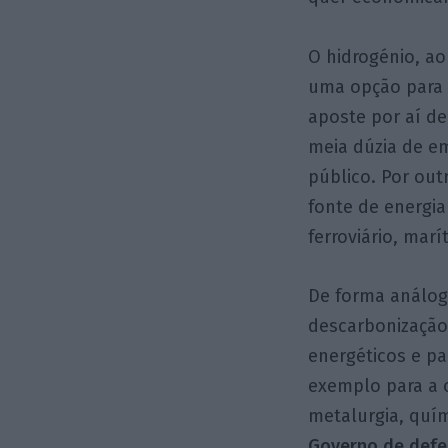
O hidrogénio, ao
uma opção para 
aposte por aí d
meia dúzia de e
público. Por out
fonte de energia
ferroviário, ma
De forma análoga
descarbonização
energéticos e pa
exemplo para a 
metalurgia, quím
Governo de defe