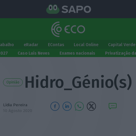
rabalho
eRadar
EContas
Local Online
Capital Verde
2027
Caso Luís Neves
Exames nacionais
Privatização d
Hidro_Génio(s)
Opinião
Lídia Pereira
10 Agosto 2020