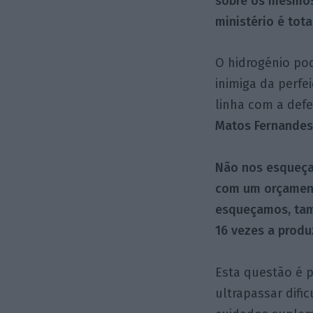
sobre os mesmos
ministério é tot
O hidrogénio pod
inimiga da perfe
linha com a defe
Matos Fernandes
Não nos esqueça
com um orçamento
esqueçamos, tam
16 vezes a produ
Esta questão é 
ultrapassar difi