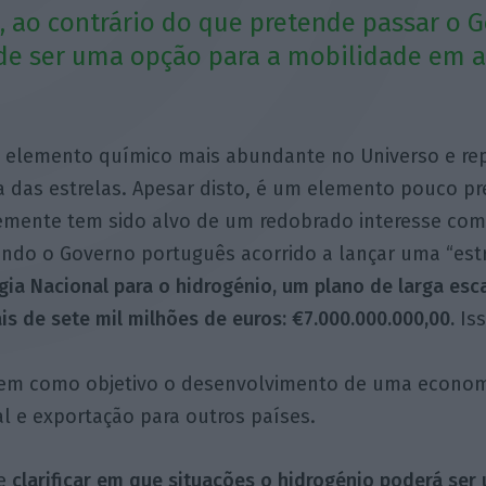
, ao contrário do que pretende passar o G
 de ser uma opção para a mobilidade em 
o elemento químico mais abundante no Universo e re
 das estrelas. Apesar disto, é um elemento pouco p
emente tem sido alvo de um redobrado interesse com
endo o Governo português acorrido a lançar uma “estr
ia Nacional para o hidrogénio, um plano de larga esc
is de sete mil milhões de euros: €7.000.000.000,00.
Is
 tem como objetivo o desenvolvimento de uma econom
l e exportação para outros países.
ue
clarificar em que situações o hidrogénio poderá ser