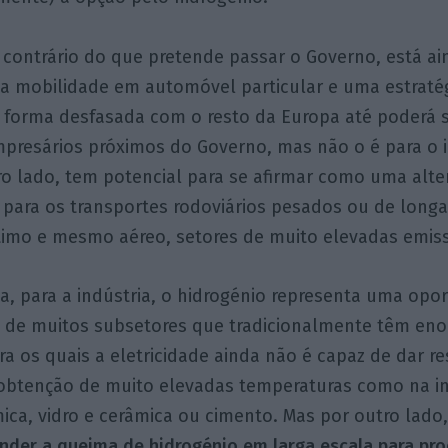
 contrário do que pretende passar o Governo, está ai
a mobilidade em automóvel particular e uma estraté
e forma desfasada com o resto da Europa até poderá 
mpresários próximos do Governo, mas não o é para o 
ro lado, tem potencial para se afirmar como uma alt
 para os transportes rodoviários pesados ou de longa
rítimo e mesmo aéreo, setores de muito elevadas emis
, para a indústria, o hidrogénio representa uma opo
 de muitos subsetores que tradicionalmente têm en
ra os quais a eletricidade ainda não é capaz de dar r
obtenção de muito elevadas temperaturas como na in
ica, vidro e cerâmica ou cimento. Mas por outro lado
nder a queima de hidrogénio em larga escala para pr