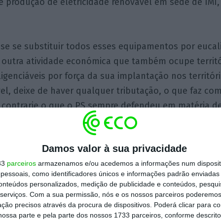
 produção de eletricidade renovável em sede de IMI
e se substituir todos esses equipamentos por eucali
 outra atividade económica que também ocupe territó
igenciáveis por força da sua implantação nos territó
el, deixe de haver qualquer tributação, o que faz co
 contrarie o que o PS sempre defendeu em matéria de
eia de lógica contributiva. Este novo tributo, consi
ia, não respeitaria qualquer princípio ou lógica contr
Damos valor à sua privacidade
umento de que os projetos renováveis impliquem um
33
parceiros
armazenamos e/ou acedemos a informações num dispositi
s municípios. Assim sendo, carece de inteligibilidade a
essoais, como identificadores únicos e informações padrão enviadas 
eis, e não outros, devem pagar este tributo. Acresce
conteúdos personalizados, medição de publicidade e conteúdos, pesqui
eis já incidem um conjunto de encargos, obrigações e
serviços.
Com a sua permissão, nós e os nossos parceiros poderemos 
ção precisos através da procura de dispositivos. Poderá clicar para co
tos relativos a outras atividades económicas não têm
ossa parte e pela parte dos nossos 1733 parceiros, conforme descrit