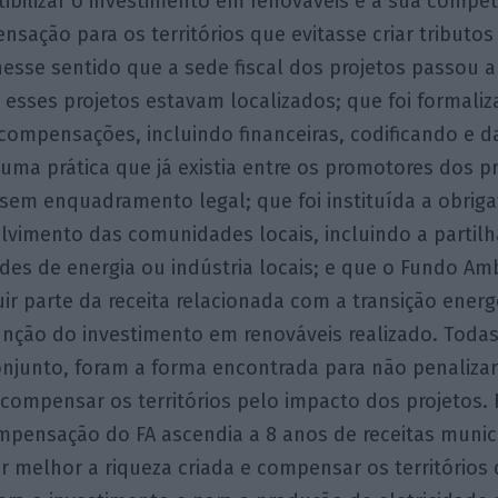
ibilizar o investimento em renováveis e a sua compet
sação para os territórios que evitasse criar tributos
 nesse sentido que a sede fiscal dos projetos passou a
 esses projetos estavam localizados; que foi formali
compensações, incluindo financeiras, codificando e 
a uma prática que já existia entre os promotores dos p
sem enquadramento legal; que foi instituída a obrig
lvimento das comunidades locais, incluindo a partilh
s de energia ou indústria locais; e que o Fundo Amb
uir parte da receita relacionada com a transição ener
função do investimento em renováveis realizado. Toda
conjunto, foram a forma encontrada para não penaliza
 compensar os territórios pelo impacto dos projetos
mpensação do FA ascendia a 8 anos de receitas munici
uir melhor a riqueza criada e compensar os territórios