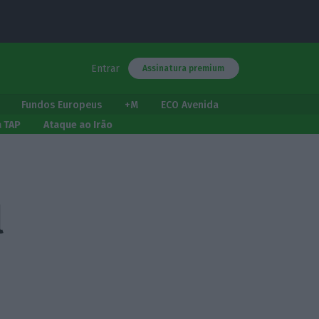
Entrar
Assinatura premium
Fundos Europeus
+M
ECO Avenida
a TAP
Ataque ao Irão
l