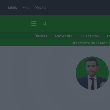
MENU
MAIL
JORNAIS
Últimas
Advocatus
ECOseguros
T
Orçamento do Estado 