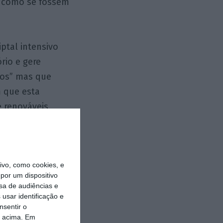
, como se fossem
ptal intensivo
rio e gere
rios” mas que
m que esta
 renováveis,
derando a sua
ibutiva porque
 encargo
vo, como cookies, e
 ideia de que os
por um dispositivo
 que sobre os
sa de audiências e
 contribuições
usar identificação e
nsentir o
.
o acima. Em