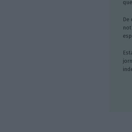
que
De 
not
esp
Est
jor
ind