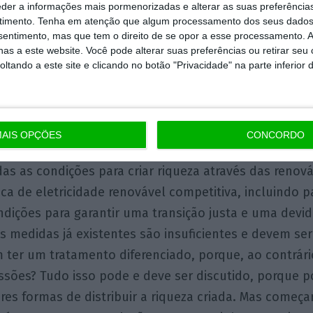
eder a informações mais pormenorizadas e alterar as suas preferência
timento.
Tenha em atenção que algum processamento dos seus dados
bre a transição energética é o oposto do que o PS s
nsentimento, mas que tem o direito de se opor a esse processamento. A
e o país precisa, porque não se distribui melhor a r
as a este website. Você pode alterar suas preferências ou retirar seu
tando a este site e clicando no botão "Privacidade" na parte inferior 
 que incide exclusivamente sobre o investimento em 
tividades económicas que também ocupam território e
cto na manutenção dos arruamentos e restantes infr
AIS OPÇÕES
CONCORDO
as as condições para criar riqueza através das renováv
ca de eletricidade renovável competitiva, incluindo par
ndições para garantir uma transição justa e uma dev
 As medidas já existentes são insuficientes e devem s
ter um tratamento diferenciado, porque, ao contrári
essões? Tudo isso pode e deve ser discutido, porque
es formas de distribuir a riqueza criada. Mas começa