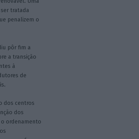
 renovável. Uma
 ser tratada
que penalizem o
u pôr fim a
re a transição
ntes à
dutores de
is.
o dos centros
enção dos
m o ordenamento
 os