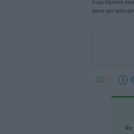
essa riqueza nã
deve ser radical
3
No 