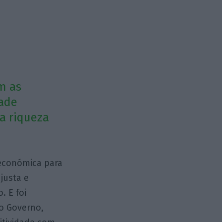
m as
dade
a riqueza
 económica para
justa e
. E foi
o Governo,