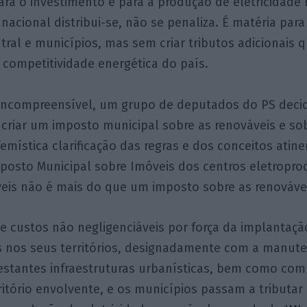
ra o investimento e para a produção de eletricidade
 nacional distribui-se, não se penaliza. É matéria para
tral e municípios, mas sem criar tributos adicionais 
 competitividade energética do país.
ncompreensível, um grupo de deputados do PS decidi
e criar um imposto municipal sobre as renováveis e sob
femística clarificação das regras e dos conceitos atine
mposto Municipal sobre Imóveis dos centros eletropro
veis não é mais do que um imposto sobre as renováve
e custos não negligenciáveis por força da implantaçã
s nos seus territórios, designadamente com a manut
estantes infraestruturas urbanísticas, bem como co
ritório envolvente, e os municípios passam a tributar