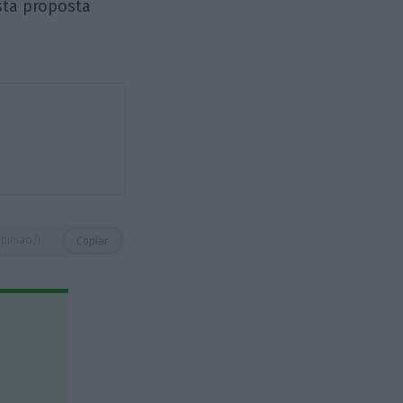
sta proposta
https://eco.sapo.pt/opiniao/imposto-municipal-sobre-a-transicao-energetica/
Copiar