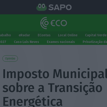
rabalho
eRadar
EContas
Local Online
Capital Verde
2027
Caso Luís Neves
Exames nacionais
Privatização d
Opinião
Imposto Municipa
sobre a Transição
Energética