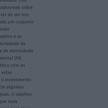
itividade com
 adicionais sobre
 ter de ser nos
zado um conjunto
dando
rojetos e as
atoriedade de
a de eletricidade
iental (FA)
gética com os
s estas
r o investimento
. Em algumas
pais. O objetivo
 que mais